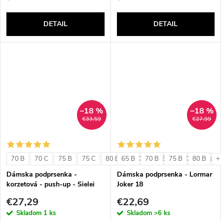
DETAIL
DETAIL
–18 %
–18 %
€33,59
€27,99
70 B
70 C
75 B
75 C
80 B
65 B
80 C
70 B
85 B
75 B
85 C
80 B
+ ďalši
+
Dámska podprsenka -
Dámska podprsenka - Lormar
korzetová - push-up - Sielei
Joker 18
1580
€27,29
€22,69
Skladom
1 ks
Skladom
>6 ks