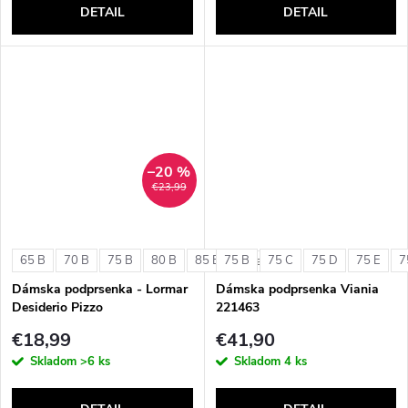
DETAIL
DETAIL
–20 %
€23,99
65 B
70 B
75 B
80 B
85 B
75 B
75 C
75 D
75 E
7
+ ďalšie
Dámska podprsenka - Lormar
Dámska podprsenka Viania
Desiderio Pizzo
221463
€18,99
€41,90
Skladom
>6 ks
Skladom
4 ks