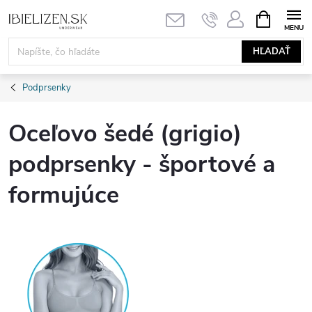
Prejsť
NÁKUPN
KOŠÍK
na
obsah
HĽADAŤ
Podprsenky
Oceľovo šedé (grigio)
podprsenky - športové a
formujúce