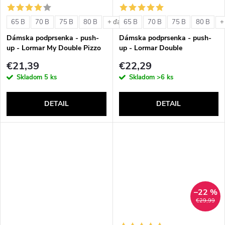
o
v
65 B
70 B
75 B
80 B
65 B
70 B
75 B
80 B
+ ďalšie
+
v
Dámska podprsenka - push-
Dámska podprsenka - push-
up - Lormar My Double Pizzo
up - Lormar Double
€21,39
€22,29
Skladom
5 ks
Skladom
>6 ks
DETAIL
DETAIL
–22 %
€29,99