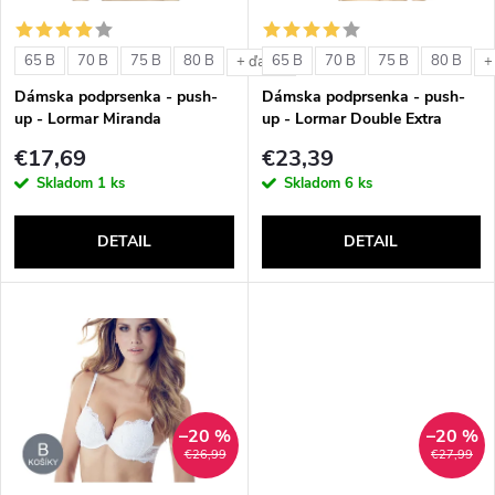
i
s
e
65 B
70 B
75 B
80 B
65 B
70 B
75 B
80 B
+ ďalšie
+
p
Dámska podprsenka - push-
Dámska podprsenka - push-
p
up - Lormar Miranda
up - Lormar Double Extra
r
€17,69
€23,39
r
Skladom
1 ks
Skladom
6 ks
o
o
DETAIL
DETAIL
d
d
u
u
k
k
t
–20 %
–20 %
t
€26,99
€27,99
o