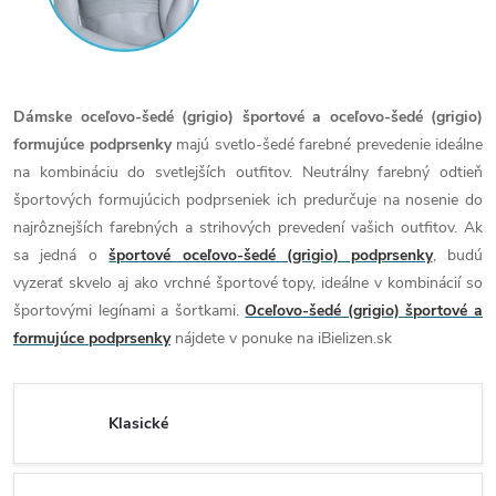
Dámske oceľovo-šedé (grigio) športové a oceľovo-šedé (grigio)
formujúce podprsenky
majú svetlo-šedé farebné prevedenie ideálne
na kombináciu do svetlejších outfitov. Neutrálny farebný odtieň
športových formujúcich podprseniek ich predurčuje na nosenie do
najrôznejších farebných a strihových prevedení vašich outfitov. Ak
sa jedná o
športové oceľovo-šedé (grigio) podprsenky
, budú
vyzerať skvelo aj ako vrchné športové topy, ideálne v kombinácií so
športovými legínami a šortkami.
Oceľovo-šedé (grigio) športové a
formujúce podprsenky
nájdete v ponuke na iBielizen.sk
Klasické