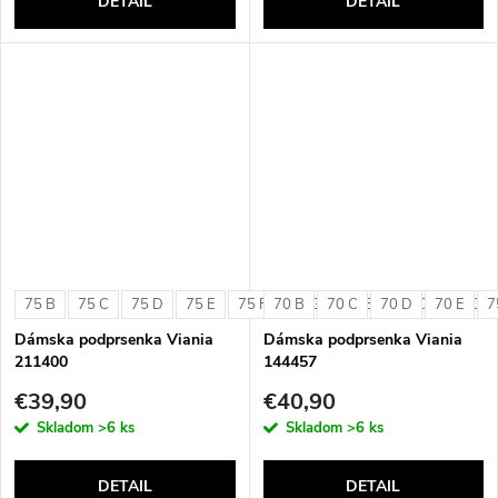
DETAIL
DETAIL
75 B
75 C
75 D
75 E
75 F
70 B
75 G
70 C
80 B
70 D
80 C
70 E
80 D
7
Dámska podprsenka Viania
Dámska podprsenka Viania
211400
144457
€39,90
€40,90
Skladom
>6 ks
Skladom
>6 ks
DETAIL
DETAIL