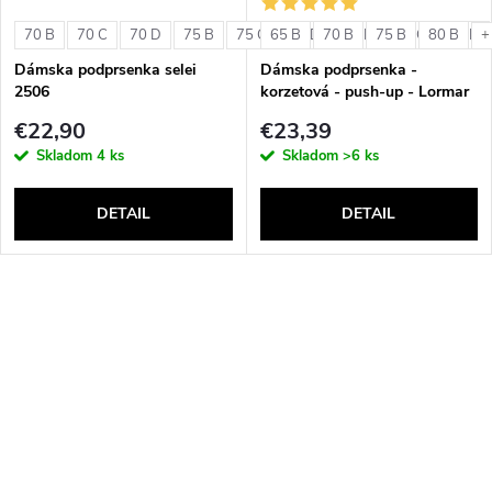
70 B
70 C
70 D
75 B
75 C
65 B
75 D
70 B
80 B
75 B
80 C
80 B
80 D
+
Dámska podprsenka selei
Dámska podprsenka -
2506
korzetová - push-up - Lormar
Double Extra Pizzo
€22,90
€23,39
Skladom
4 ks
Skladom
>6 ks
DETAIL
DETAIL