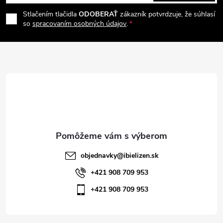
á
e
r
Stlačením tlačidla
ODOBERAŤ
zákazník potvrdzuje, že súhlasí
p
so
spracovaním osobných údajov
.
v
ä
k
t
y
v
i
ý
e
p
i
objednavky
@
ibielizen.sk
s
+421 908 709 953
+421 908 709 953
u