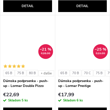
DETAIL
DETAIL
–21 %
–25 %
€28,99
€23,99
65 B
75 B
80 B
65 B
70 B
70 C
75 B
7
+ ďalšie
Dámska podprsenka - push-
Dámska podprsenka - push-
up - Lormar Double Pizzo
up - Lormar Prestige
€22,69
€17,99
Skladom
5 ks
Skladom
6 ks