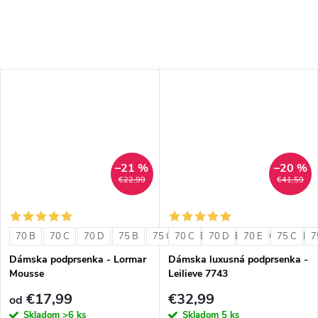
–21 %
–20 %
€22,99
€41,59
70 B
70 C
70 D
75 B
75 C
70 C
75 D
70 D
80 B
70 E
80 C
75 C
80 D
7
Dámska podprsenka - Lormar
Dámska luxusná podprsenka -
Mousse
Leilieve 7743
€17,99
€32,99
od
Skladom
>6 ks
Skladom
5 ks