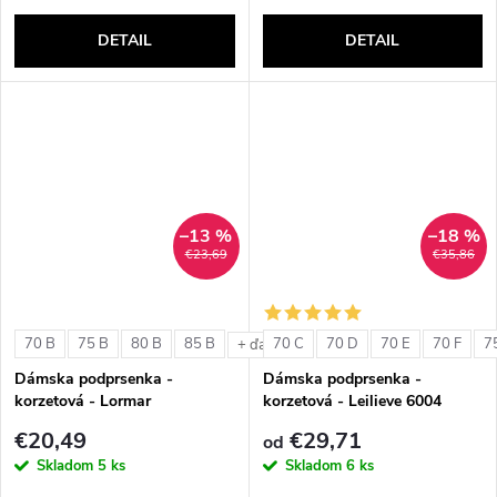
DETAIL
DETAIL
–13 %
–18 %
€23,69
€35,86
70 B
75 B
80 B
85 B
70 C
70 D
70 E
70 F
7
+ ďalšie
Dámska podprsenka -
Dámska podprsenka -
korzetová - Lormar
korzetová - Leilieve 6004
ExtraOrdinary Fascia
€20,49
€29,71
od
Skladom
5 ks
Skladom
6 ks