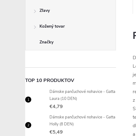
Zľavy
Kožený tovar
Značky
D
L
j
TOP 10 PRODUKTOV
m
r
Dámske pančuchové nohavice - Gatta
Laura (10 DEN)
z
€4,79
S
t
Dámske pančuchové nohavice - Gatta
Holly (8 DEN)
d
€5,49
a