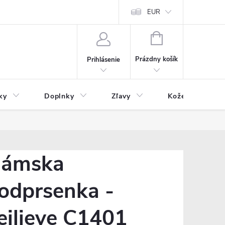
Čo inde nenájdete
Blog
EUR
NÁKUPNÝ
KOŠÍK
Prázdny košík
Prihlásenie
ky
Doplnky
Zľavy
Kožený tovar
ámska
odprsenka -
eilieve C1401