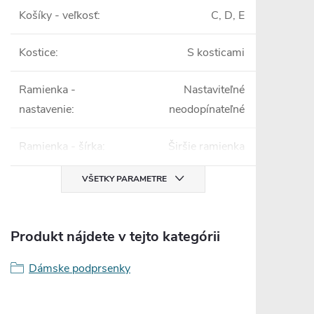
Košíky - veľkosť
:
C, D, E
Kostice
:
S kosticami
Ramienka -
Nastaviteľné
nastavenie
:
neodopínateľné
Ramienka - šírka
:
Širšie ramienka
VŠETKY PARAMETRE
Produkt nájdete v tejto kategórii
Dámske podprsenky