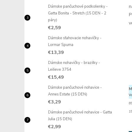
n
Dámske pančuchové podkolienky -
Gatta Bonita - Stretch (15 DEN - 2
P
páry)
v
€2,59
Dámske sťahovacie nohavičky -
Lormar Spuma
€13,39
Dámske nohavičky - brazilky -
Leilieve 3754
€15,49
Dámske pančuchové nohavice -
M
Annes Estate (15 DEN)
Vo
€3,29
8
15
Dámske pančuchové nohavice - Gatta
Julia (15 DEN)
€2,99