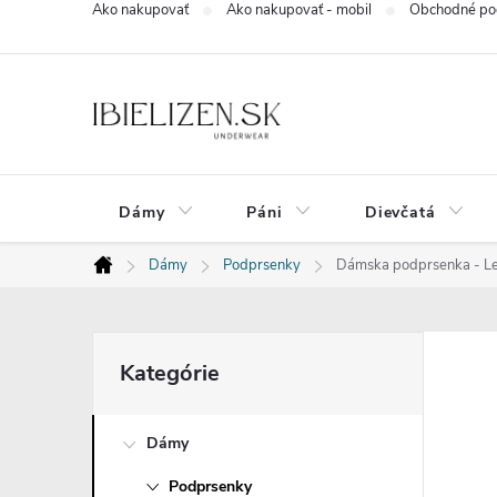
Ako nakupovať
Ako nakupovať - mobil
Obchodné po
Prejsť
na
obsah
Dámy
Páni
Dievčatá
Dámy
Podprsenky
Dámska podprsenka - Le
Domov
B
Preskočiť
Kategórie
kategórie
o
Dámy
č
Podprsenky