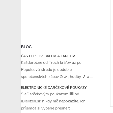
–19 %
–18 %
€15,36
€8,49
BLOG
ČAS PLESOV, BÁLOV A TANCOV
Každoročne od Troch kráľov až po
XL
M
+ ďalšie
+ ďalšie
Popolcovú stredu je obdobie
avičky - Eldar
Dámske nohavičky - Belinay
spoločenských zábav 🥳🎉, hudby 🎵 a ...
011
ELEKTRONICKÉ DARČEKOVÉ POUKAZY
€6,89
DETAIL
DETAIL
S eDarčekovým poukazom 💌 od
 ks
Skladom
1 ks
iBielizen.sk nikdy nič nepokazíte. Ich
príjemca si vyberie presne t...