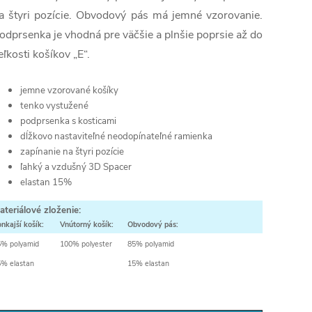
a štyri pozície. Obvodový pás má jemné vzorovanie.
odprsenka je vhodná pre väčšie a plnšie poprsie až do
eľkosti košíkov „E“.
jemne vzorované košíky
tenko vystužené
podprsenka s kosticami
dĺžkovo nastaviteľné neodopínateľné ramienka
zapínanie na štyri pozície
ľahký a vzdušný 3D Spacer
elastan 15%
ateriálové zloženie:
nkajší košík:
Vnútorný košík:
Obvodový pás:
5% polyamid
100% polyester
85% polyamid
% elastan
15% elastan