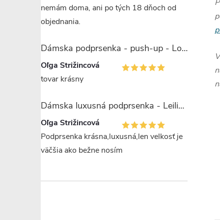
P
nemám doma, ani po tých 18 dňoch od
p
objednania.
p
Dámska podprsenka - push-up - Lormar Saten Soft up
V
Oľga Strižincová
n
tovar krásny
n
Dámska luxusná podprsenka - Leilieve 7743
Oľga Strižincová
Podprsenka krásna,luxusná,len velkosť je
väčšia ako bežne nosím