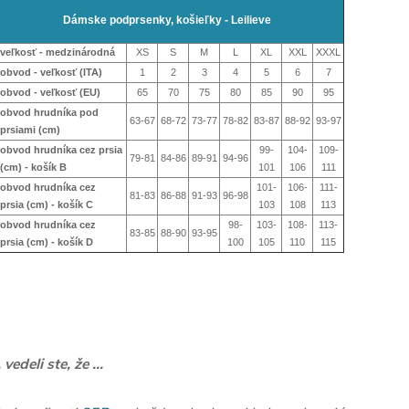
Dámske podprsenky, košieľky - Leilieve
veľkosť - medzinárodná
XS
S
M
L
XL
XXL
XXXL
obvod - veľkosť (ITA)
1
2
3
4
5
6
7
obvod - veľkosť (EU)
65
70
75
80
85
90
95
obvod hrudníka pod
63-67
68-72
73-77
78-82
83-87
88-92
93-97
prsiami (cm)
obvod hrudníka cez prsia
99-
104-
109-
79-81
84-86
89-91
94-96
(cm) - košík B
101
106
111
obvod hrudníka cez
101-
106-
111-
81-83
86-88
91-93
96-98
prsia (cm) - košík
C
103
108
113
obvod hrudníka cez
98-
103-
108-
113-
83-85
88-90
93-95
prsia (cm) - košík
D
100
105
110
115
.. vedeli ste, že ...