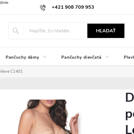
dmienky
Ochrana osobných údajov
Zásady používania cookies
+421 908 709 953
objednavky@ibielizen.sk
HĽADAŤ
Pančuchy dámy
Pančuchy dievčatá
Plav
ilieve C1401
D
p
L