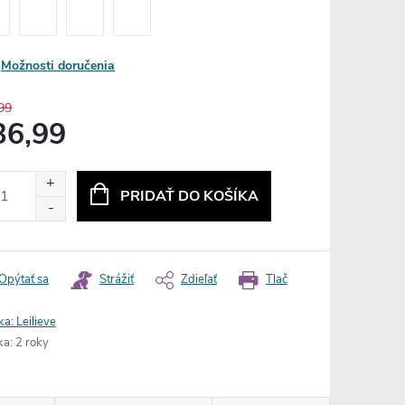
Možnosti doručenia
99
36,99
otková
:
PRIDAŤ DO KOŠÍKA
Opýtať sa
Strážiť
Zdieľať
Tlač
ka:
Leilieve
ka
:
2 roky