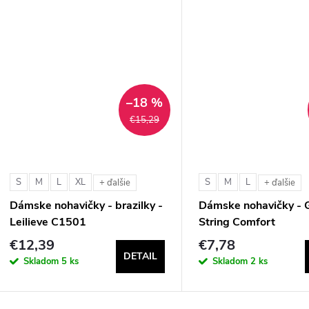
–18 %
€15,29
S
M
L
XL
S
M
L
+ ďalšie
+ ďalšie
Dámske nohavičky - brazilky -
Dámske nohavičky - 
Leilieve C1501
String Comfort
€12,39
€7,78
DETAIL
Skladom
5 ks
Skladom
2 ks