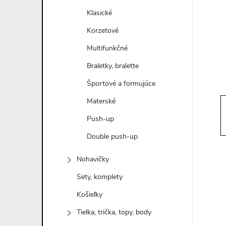
n
Klasické
ý
Korzetové
Multifunkčné
p
Braletky, bralette
a
Športové a formujúce
Materské
n
Push-up
e
Double push-up
l
Nohavičky
Sety, komplety
Košieľky
Tielka, trička, topy, body