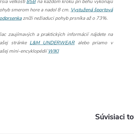
rsia veľkosti
85B
na každom kroku pri behu vykonajú
ohyb smerom hore a nadol 8 cm.
Vystužená športová
odprsenka
zníži nežiaduci pohyb prsníka až o 73%.
iac zaujímavých a praktických informácií nájdete na
ašej stránke
L&M UNDERWEAR
alebo priamo v
ašej mini-encyklopédií
WIKI
Súvisiaci t