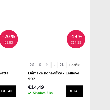
–20 %
–19 %
€9,83
€17,99
XS
S
M
L
XL
M
L
+ ďalšie
Gatta
Dámske nohavičky - Leilieve
Dámske 
992
Lormar 
€14,49
€9,29
DETAIL
DETAIL
Skladom
5 ks
Sklad