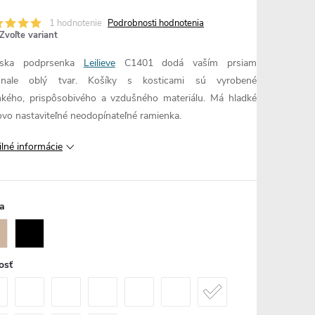
1 hodnotenie
Podrobnosti hodnotenia
Zvoľte variant
ska podprsenka
Leilieve
C1401 dodá vaším prsiam
onale oblý tvar. Košíky s kosticami sú vyrobené
hkého, prispôsobivého a vzdušného materiálu. Má hladké
ovo nastaviteľné neodopínateľné ramienka.
ilné informácie
a
osť