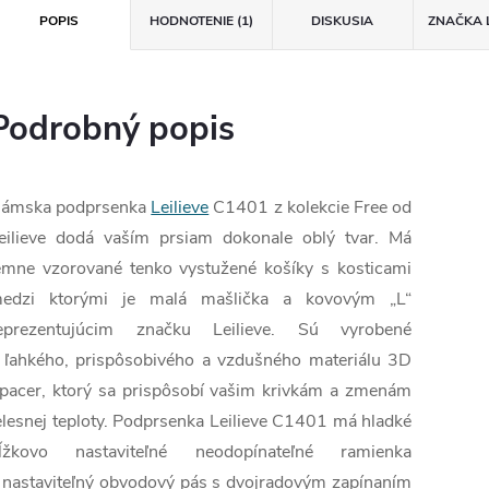
POPIS
HODNOTENIE (1)
DISKUSIA
ZNAČKA
Podrobný popis
ámska podprsenka
Leilieve
C1401 z kolekcie Free od
eilieve dodá vaším prsiam dokonale oblý tvar. Má
emne vzorované tenko vystužené košíky s kosticami
edzi ktorými je malá mašlička a kovovým „L“
eprezentujúcim značku Leilieve. Sú vyrobené
 ľahkého, prispôsobivého a vzdušného materiálu 3D
pacer, ktorý sa prispôsobí vašim krivkám a zmenám
elesnej teploty. Podprsenka Leilieve C1401 má hladké
ĺžkovo nastaviteľné neodopínateľné ramienka
 nastaviteľný obvodový pás s dvojradovým zapínaním