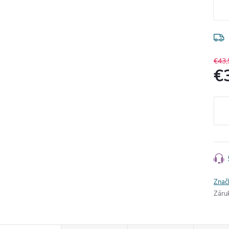
€43,
€
Jedn
cena
Znač
Záru