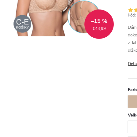
Kód:
–15 %
Dám
€43,99
dok
z ľa
dĺžk
Deta
Farb
Veľk