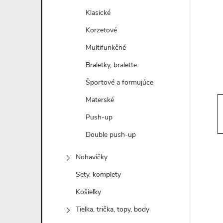
n
Klasické
ý
Korzetové
Multifunkčné
p
Braletky, bralette
a
Športové a formujúce
Materské
n
Push-up
e
Double push-up
l
Nohavičky
Sety, komplety
Košieľky
Tielka, trička, topy, body