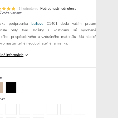
1 hodnotenie
Podrobnosti hodnotenia
Zvoľte variant
ska podprsenka
Leilieve
C1401 dodá vaším prsiam
onale oblý tvar. Košíky s kosticami sú vyrobené
hkého, prispôsobivého a vzdušného materiálu. Má hladké
ovo nastaviteľné neodopínateľné ramienka.
ilné informácie
a
osť