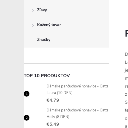
Zľavy
Kožený tovar
Značky
D
L
j
TOP 10 PRODUKTOV
m
r
Dámske pančuchové nohavice - Gatta
Laura (10 DEN)
z
€4,79
S
t
Dámske pančuchové nohavice - Gatta
Holly (8 DEN)
d
€5,49
a