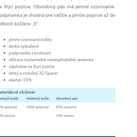
a štyri pozície. Obvodový pás má jemné vzorovanie.
odprsenka je vhodná pre väčšie a plnšie poprsie až do
eľkosti košíkov „E“.
jemne vzorované košíky
tenko vystužené
podprsenka s kosticami
dĺžkovo nastaviteľné neodopínateľné ramienka
zapínanie na štyri pozície
ľahký a vzdušný 3D Spacer
elastan 15%
ateriálové zloženie:
nkajší košík:
Vnútorný košík:
Obvodový pás:
5% polyamid
100% polyester
85% polyamid
% elastan
15% elastan