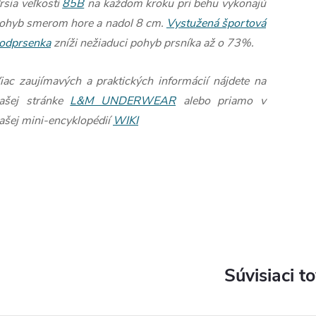
rsia veľkosti
85B
na každom kroku pri behu vykonajú
ohyb smerom hore a nadol 8 cm.
Vystužená športová
odprsenka
zníži nežiaduci pohyb prsníka až o 73%.
iac zaujímavých a praktických informácií nájdete na
ašej stránke
L&M UNDERWEAR
alebo priamo v
ašej mini-encyklopédií
WIKI
Súvisiaci t