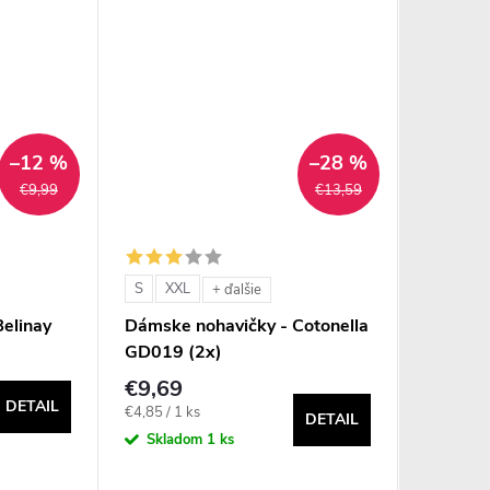
–12 %
–28 %
€9,99
€13,59
S
XXL
S
M
+ ďalšie
elinay
Dámske nohavičky - Cotonella
Dámske 
GD019 (2x)
Leilieve
€9,69
€15,4
DETAIL
Jednotková
€4,85 / 1 ks
Sklad
DETAIL
cena:
Skladom
1 ks