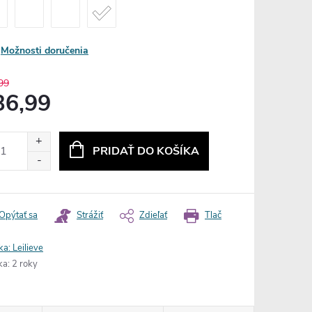
Možnosti doručenia
99
36,99
otková
:
PRIDAŤ DO KOŠÍKA
Opýtať sa
Strážiť
Zdieľať
Tlač
ka:
Leilieve
ka
:
2 roky