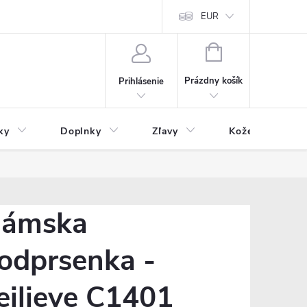
Čo inde nenájdete
Blog
EUR
NÁKUPNÝ
KOŠÍK
Prázdny košík
Prihlásenie
ky
Doplnky
Zľavy
Kožený tovar
ámska
odprsenka -
eilieve C1401