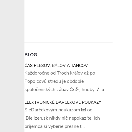
–20 %
–19 %
€13,39
€17,78
BLOG
ČAS PLESOV, BÁLOV A TANCOV
Každoročne od Troch kráľov až po
S
M
L
XL
XXL
alšie
+ ďalšie
Popolcovú stredu je obdobie
avičky - Cotonella
Dámske nohavičky - KEY
spoločenských zábav 🥳🎉, hudby 🎵 a ...
LPC010 (2x)
ELEKTRONICKÉ DARČEKOVÉ POUKAZY
€14,38
DETAIL
S eDarčekovým poukazom 💌 od
Jednotková
€7,19 / 1 ks
 ks
DETAIL
iBielizen.sk nikdy nič nepokazíte. Ich
cena:
Skladom
5 balenie
príjemca si vyberie presne t...