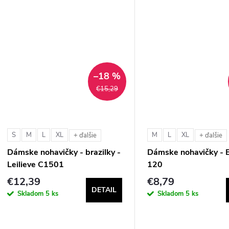
–18 %
€15,29
S
M
L
XL
M
L
XL
+ ďalšie
+ ďalšie
Dámske nohavičky - brazilky -
Dámske nohavičky - B
Leilieve C1501
120
€12,39
€8,79
DETAIL
Skladom
5 ks
Skladom
5 ks