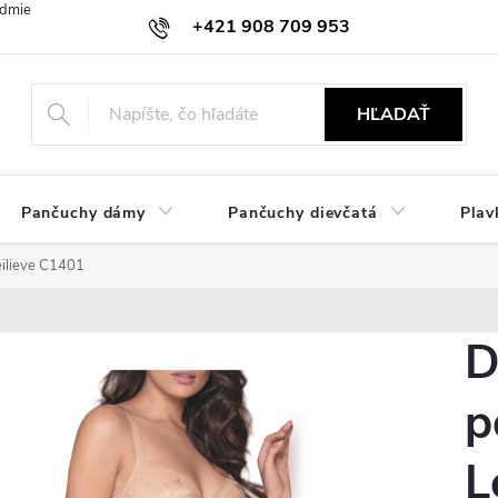
dmienky
Ochrana osobných údajov
Zásady používania cookies
+421 908 709 953
objednavky@ibielizen.sk
HĽADAŤ
Pančuchy dámy
Pančuchy dievčatá
Plav
ilieve C1401
D
p
L