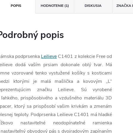
POPIS
HODNOTENIE (1)
DISKUSIA
ZNAČKA
Podrobný popis
ámska podprsenka
Leilieve
C1401 z kolekcie Free od
eilieve dodá vaším prsiam dokonale oblý tvar. Má
emne vzorované tenko vystužené košíky s kosticami
edzi ktorými je malá mašlička a kovovým „L“
eprezentujúcim značku Leilieve. Sú vyrobené
 ľahkého, prispôsobivého a vzdušného materiálu 3D
pacer, ktorý sa prispôsobí vašim krivkám a zmenám
elesnej teploty. Podprsenka Leilieve C1401 má hladké
ĺžkovo nastaviteľné neodopínateľné ramienka
 nastaviteľný obvodový pás s dvojradovým zapínaním