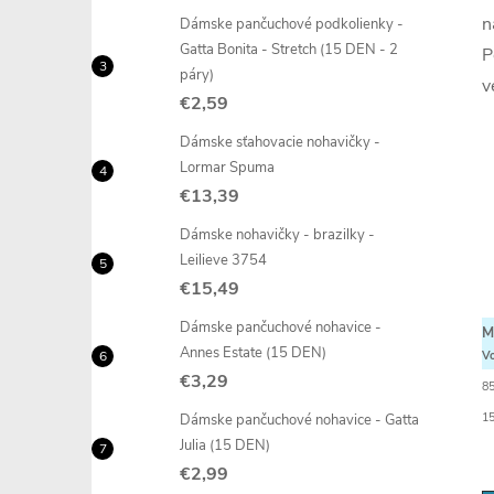
n
Dámske pančuchové podkolienky -
Gatta Bonita - Stretch (15 DEN - 2
P
páry)
v
€2,59
Dámske sťahovacie nohavičky -
Lormar Spuma
€13,39
Dámske nohavičky - brazilky -
Leilieve 3754
€15,49
Dámske pančuchové nohavice -
M
Annes Estate (15 DEN)
Vo
€3,29
8
15
Dámske pančuchové nohavice - Gatta
Julia (15 DEN)
€2,99