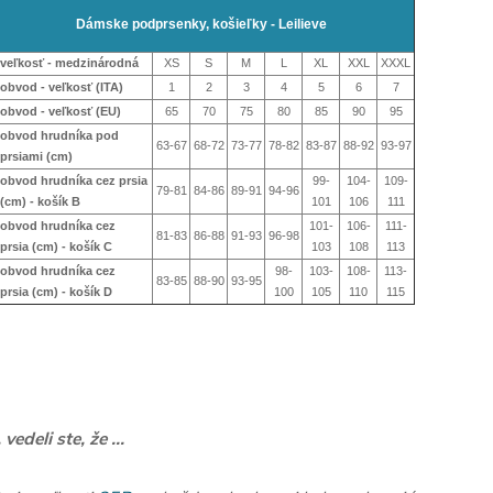
Dámske podprsenky, košieľky - Leilieve
veľkosť - medzinárodná
XS
S
M
L
XL
XXL
XXXL
obvod - veľkosť (ITA)
1
2
3
4
5
6
7
obvod - veľkosť (EU)
65
70
75
80
85
90
95
obvod hrudníka pod
63-67
68-72
73-77
78-82
83-87
88-92
93-97
prsiami (cm)
obvod hrudníka cez prsia
99-
104-
109-
79-81
84-86
89-91
94-96
(cm) - košík B
101
106
111
obvod hrudníka cez
101-
106-
111-
81-83
86-88
91-93
96-98
prsia (cm) - košík
C
103
108
113
obvod hrudníka cez
98-
103-
108-
113-
83-85
88-90
93-95
prsia (cm) - košík
D
100
105
110
115
.. vedeli ste, že ...