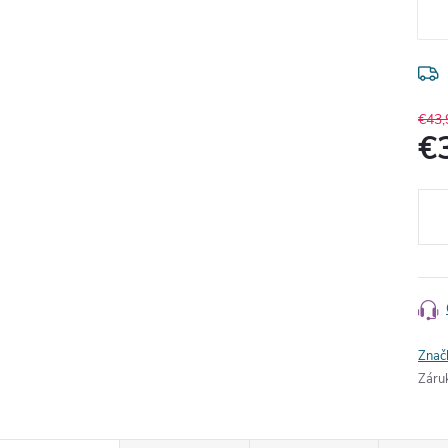
€43,
€
Jedn
cena
Znač
Záru