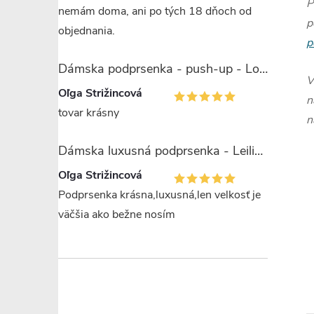
P
nemám doma, ani po tých 18 dňoch od
p
objednania.
p
Dámska podprsenka - push-up - Lormar Saten Soft up
V
Oľga Strižincová
n
tovar krásny
n
Dámska luxusná podprsenka - Leilieve 7743
Oľga Strižincová
Podprsenka krásna,luxusná,len velkosť je
väčšia ako bežne nosím