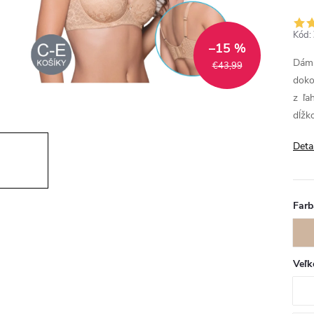
Kód:
–15 %
Dám
€43,99
dok
z ľa
dĺžk
Deta
Farb
Veľk