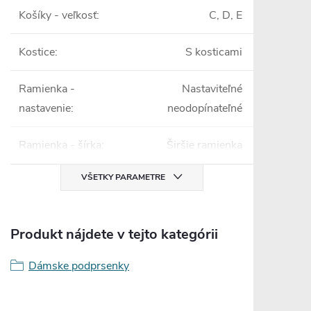
Košíky - veľkosť
:
C, D, E
Kostice
:
S kosticami
Ramienka -
Nastaviteľné
nastavenie
:
neodopínateľné
Ramienka - šírka
:
Širšie ramienka
VŠETKY PARAMETRE
Produkt nájdete v tejto kategórii
Dámske podprsenky