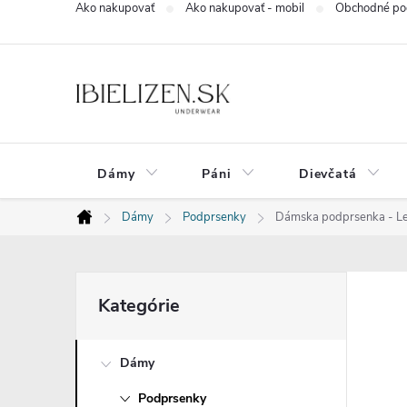
Ako nakupovať
Ako nakupovať - mobil
Obchodné po
Prejsť
na
obsah
Dámy
Páni
Dievčatá
Dámy
Podprsenky
Dámska podprsenka - Le
Domov
B
Preskočiť
Kategórie
kategórie
o
Dámy
č
Podprsenky