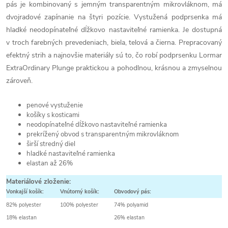
pás je kombinovaný s jemným transparentným mikrovláknom, má
dvojradové zapínanie na štyri pozície. Vystužená podprsenka má
hladké neodopínateľné dĺžkovo nastaviteľné ramienka. Je dostupná
v troch farebných prevedeniach, biela, telová a čierna. Prepracovaný
efektný strih a najnovšie materiály sú to, čo robí podprsenku Lormar
ExtraOrdinary Plunge praktickou a pohodlnou, krásnou a zmyselnou
zároveň.
penové vystuženie
košíky s kosticami
neodopínateľné dĺžkovo nastaviteľné ramienka
prekrížený obvod s transparentným mikrovláknom
širší stredný diel
hladké nastaviteľné ramienka
elastan až 26%
Materiálové zloženie:
Vonkajší košík:
Vnútorný košík:
Obvodový pás:
82% polyester
100% polyester
74% polyamid
18% elastan
26% elastan