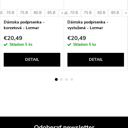
0 C
70 B
80 D
75 B
85 C
80 B
85 D
85 B
90 D
70 B
75 B
80 B
85 B
+ ďalšie
+ ďalšie
+
Dámska podprsenka -
Dámska podprsenka -
korzetová - Lormar
vystužená - Lormar
ExtraOrdinary Fascia
ExtraOrdinary Vela
€20,49
€20,49
Skladom
5 ks
Skladom
5 ks
DETAIL
DETAIL
Odoberať newsletter