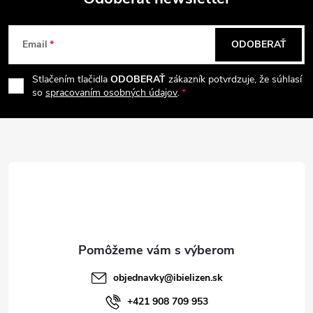
Z
Email
ODOBERAŤ
á
Stlačením tlačidla
ODOBERAŤ
zákazník potvrdzuje, že súhlasí
p
so
spracovaním osobných údajov
.
ä
t
i
e
objednavky
@
ibielizen.sk
+421 908 709 953