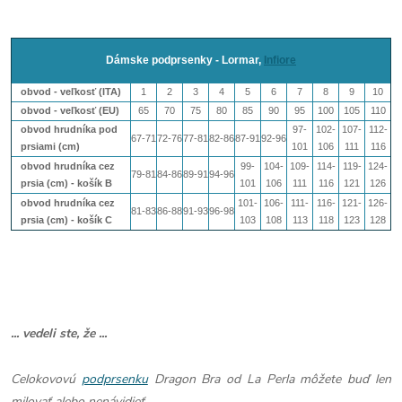
Dámske podprsenky - Lormar,
Infiore
obvod - veľkosť (ITA)
1
2
3
4
5
6
7
8
9
10
obvod - veľkosť (EU)
65
70
75
80
85
90
95
100
105
110
obvod hrudníka pod
97-
102-
107-
112-
67-71
72-76
77-81
82-86
87-91
92-96
prsiami (cm)
101
106
111
116
obvod hrudníka cez
99-
104-
109-
114-
119-
124-
79-81
84-86
89-91
94-96
prsia (cm) - košík B
101
106
111
116
121
126
obvod hrudníka cez
101-
106-
111-
116-
121-
126-
81-83
86-88
91-93
96-98
prsia (cm) - košík
C
103
108
113
118
123
128
... vedeli ste, že ...
Celokovovú
podprsenku
Dragon Bra od La Perla môžete buď len
milovať alebo nenávidieť.