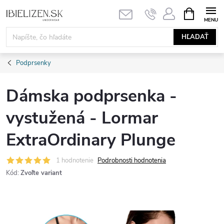
Prejsť
NÁKUPN
KOŠÍK
na
obsah
HĽADAŤ
Podprsenky
Dámska podprsenka -
vystužená - Lormar
ExtraOrdinary Plunge
1 hodnotenie
Podrobnosti hodnotenia
Kód:
Zvoľte variant