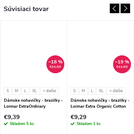
Súvisiaci tovar
–18 %
–19 %
€11,59
€11,59
S
M
L
XL
S
M
L
XL
+ ďalšie
+ ďalšie
Dámske nohavičky - brazilky -
Dámske nohavičky - brazilky -
Lormar ExtraOrdinary
Lormar Extra Organic Cotton
Brasiliana
Brasiliana
€9,39
€9,29
Skladom
5 ks
Skladom
1 ks