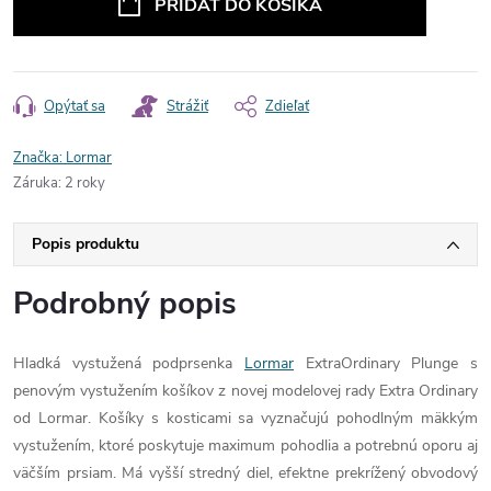
PRIDAŤ DO KOŠÍKA
Opýtať sa
Strážiť
Zdieľať
Značka:
Lormar
Záruka
:
2 roky
Popis produktu
Podrobný popis
Hladká vystužená podprsenka
Lormar
ExtraOrdinary Plunge s
penovým vystužením košíkov z novej modelovej rady Extra Ordinary
od Lormar. Košíky s kosticami sa vyznačujú pohodlným mäkkým
vystužením, ktoré poskytuje maximum pohodlia a potrebnú oporu aj
väčším prsiam. Má vyšší stredný diel, efektne prekrížený obvodový