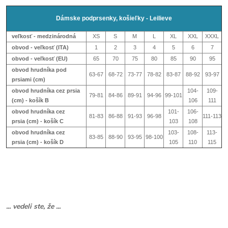
Dámske podprsenky, košieľky - Leilieve
veľkosť - medzinárodná
XS
S
M
L
XL
XXL
XXXL
obvod - veľkosť (ITA)
1
2
3
4
5
6
7
obvod - veľkosť (EU)
65
70
75
80
85
90
95
obvod hrudníka pod
63-67
68-72
73-77
78-82
83-87
88-92
93-97
prsiami (cm)
obvod hrudníka cez prsia
104-
109-
79-81
84-86
89-91
94-96
99-101
(cm) - košík B
106
111
obvod hrudníka cez
101-
106-
81-83
86-88
91-93
96-98
111-113
prsia (cm) - košík
C
103
108
obvod hrudníka cez
103-
108-
113-
83-85
88-90
93-95
98-100
prsia (cm) - košík
D
105
110
115
... vedeli ste, že ...