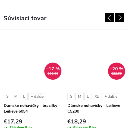
Súvisiaci tovar
–17 %
–20 %
€20,99
€22,89
S
M
L
S
M
L
XL
+ ďalšie
+ ďalšie
Dámske nohavičky - brazilky -
Dámske nohavičky - Leilieve
Leilieve 6054
C5200
€17,29
€18,29