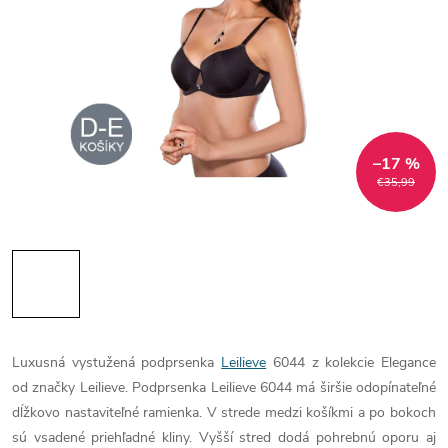
–17 %
€35,99
Luxusná vystužená podprsenka
Leilieve
6044 z kolekcie Elegance
od značky Leilieve. Podprsenka Leilieve 6044 má širšie odopínateľné
dĺžkovo nastaviteľné ramienka. V strede medzi košíkmi a po bokoch
sú vsadené priehľadné kliny. Vyšší stred dodá pohrebnú oporu aj