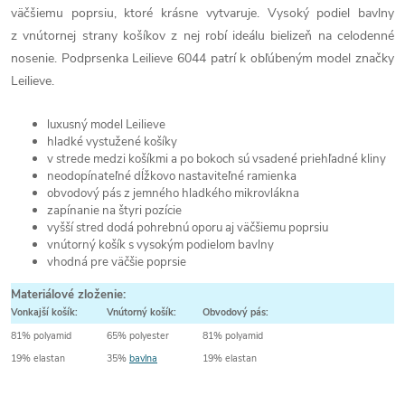
väčšiemu poprsiu, ktoré krásne vytvaruje. Vysoký podiel bavlny
z vnútornej strany košíkov z nej robí ideálu bielizeň na celodenné
nosenie. Podprsenka Leilieve 6044 patrí k obľúbeným model značky
Leilieve.
luxusný model Leilieve
hladké vystužené košíky
v strede medzi košíkmi a po bokoch sú vsadené priehľadné kliny
neodopínateľné dĺžkovo nastaviteľné ramienka
obvodový pás z jemného hladkého mikrovlákna
zapínanie na štyri pozície
vyšší stred dodá pohrebnú oporu aj väčšiemu poprsiu
vnútorný košík s vysokým podielom bavlny
vhodná pre väčšie poprsie
Materiálové zloženie:
Vonkajší košík:
Vnútorný košík:
Obvodový pás:
81% polyamid
65% polyester
81% polyamid
19% elastan
35%
bavlna
19% elastan