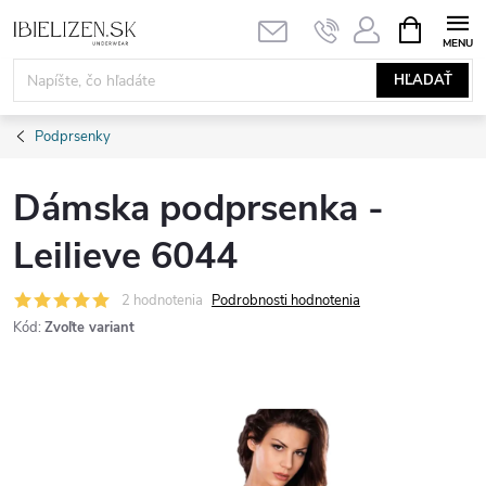
Prejsť
NÁKUPN
KOŠÍK
na
obsah
HĽADAŤ
Podprsenky
Dámska podprsenka -
Leilieve 6044
2 hodnotenia
Podrobnosti hodnotenia
Kód:
Zvoľte variant