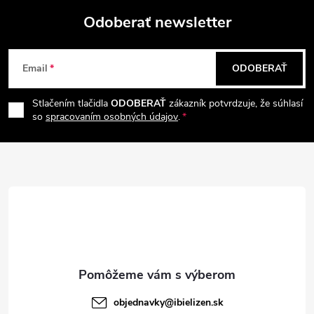
Odoberať newsletter
Z
Email
ODOBERAŤ
á
Stlačením tlačidla
ODOBERAŤ
zákazník potvrdzuje, že súhlasí
p
so
spracovaním osobných údajov
.
ä
t
i
e
objednavky
@
ibielizen.sk