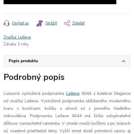
Opýtať sa
Strážiť
Zdieľať
Značka:
Leilieve
Záruka
:
2 roky
Popis produktu
Podrobný popis
Luxusná vystužená podprsenka
Leilieve
6044 z kolekcie Elegance
od značky Leilieve. Vystužená podprsenka obľúbeného moderného
tvaru s kosticami, košíky a obvod sú z jemného hladkého
mikrovlákna. Podprsenka Leilieve 6044 má širšie odopínateľné
dĺžkovo nastaviteľné ramienka. V strede medzi košíkmi a po bokoch
sú vsadené priehľadné kliny. Vyšší stred dodá pohrebnú oporu aj