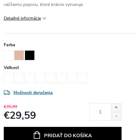
väčšiemu poprsiu, ktoré krásne vytvaruje.
Detailné informácie
Farba
Veľkosť
Možnosti doručenia
€35,99
€29,59
Jednotková
cena:
PRIDAŤ DO KOŠÍKA