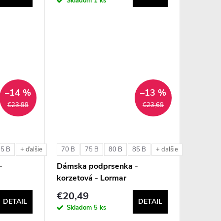
Skladom
1 ks
–14 %
–13 %
€23,99
€23,69
85 B
70 B
75 B
80 B
85 B
+ ďalšie
+ ďalšie
-
Dámska podprsenka -
korzetová - Lormar
olo
ExtraOrdinary Fascia
€20,49
DETAIL
DETAIL
Skladom
5 ks