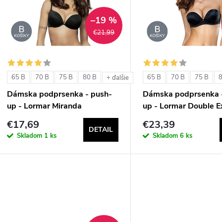
p
–19 %
€21,99
e
s
p
p
65 B
70 B
75 B
80 B
65 B
70 B
75 B
+ ďalšie
r
Dámska podprsenka - push-
Dámska podprsenka 
r
up - Lormar Miranda
up - Lormar Double E
o
€17,69
€23,39
o
DETAIL
d
Skladom
1 ks
Skladom
6 ks
d
u
u
k
k
t