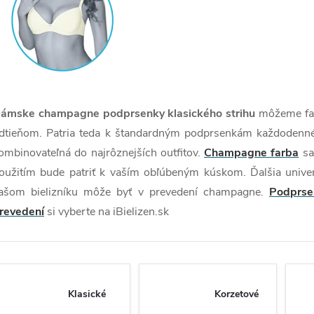
ámske champagne podprsenky klasického strihu
môžeme far
dtieňom. Patria teda k štandardným podprsenkám každodenné
ombinovateľná do najrôznejších outfitov.
Champagne farba
sa
oužitím bude patriť k vaším obľúbeným kúskom. Ďalšia univer
ašom bielizníku môže byť v prevedení champagne.
Podprse
revedení
si vyberte na iBielizen.sk
Klasické
Korzetové