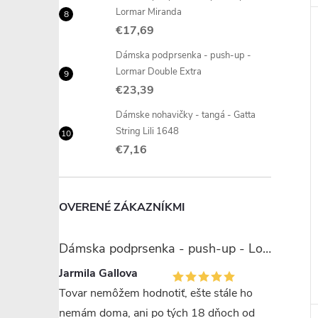
Lormar Miranda
€17,69
Dámska podprsenka - push-up -
Lormar Double Extra
€23,39
Dámske nohavičky - tangá - Gatta
String Lili 1648
€7,16
OVERENÉ ZÁKAZNÍKMI
Dámska podprsenka - push-up - Lormar Miranda
Jarmila Gallova
Tovar nemôžem hodnotiť, ešte stále ho
nemám doma, ani po tých 18 dňoch od