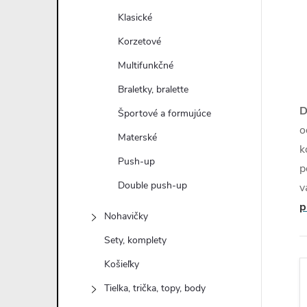
n
Klasické
ý
Korzetové
Multifunkčné
p
Braletky, bralette
a
D
Športové a formujúce
o
Materské
n
k
Push-up
p
e
Double push-up
v
p
l
Nohavičky
Sety, komplety
Košieľky
Tielka, trička, topy, body