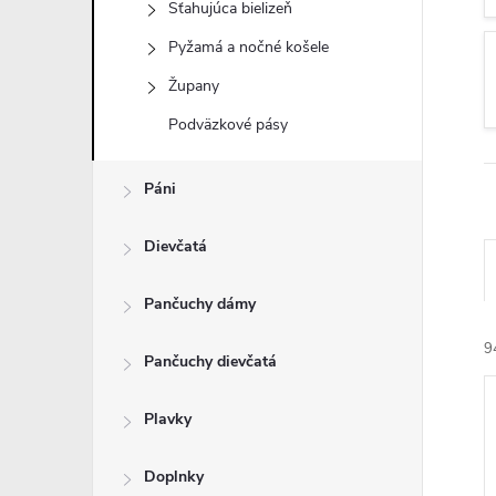
Sťahujúca bielizeň
Pyžamá a nočné košele
Župany
Podväzkové pásy
Páni
Dievčatá
Pančuchy dámy
9
Pančuchy dievčatá
Plavky
Doplnky