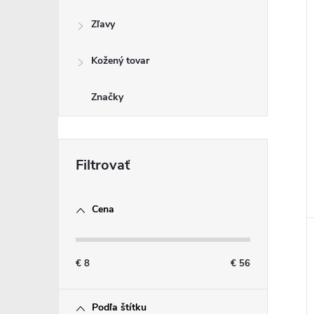
i
Zľavy
i
Kožený tovar
Značky
Cena
€
8
€
56
Podľa štítku