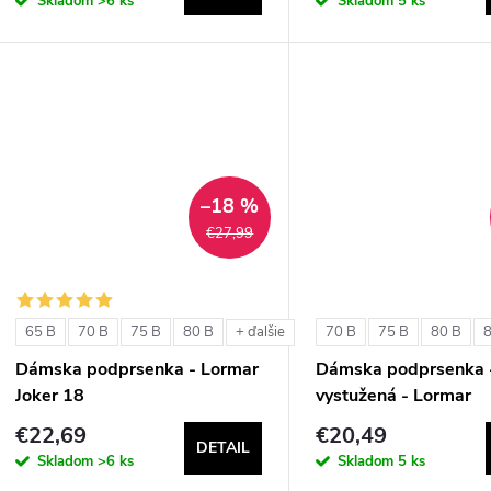
Skladom
>6 ks
Skladom
5 ks
–18 %
€27,99
65 B
70 B
75 B
80 B
70 B
75 B
80 B
+ ďalšie
Dámska podprsenka - Lormar
Dámska podprsenka 
Joker 18
vystužená - Lormar
ExtraOrdinary Triang
€22,69
€20,49
DETAIL
Skladom
>6 ks
Skladom
5 ks