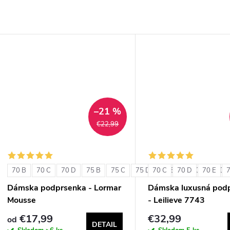
–21 %
€22,99
70 B
70 C
70 D
75 B
75 C
75 D
70 C
80 B
70 D
80 C
70 E
80 D
Dámska podprsenka - Lormar
Dámska luxusná pod
Mousse
- Leilieve 7743
€17,99
€32,99
od
DETAIL