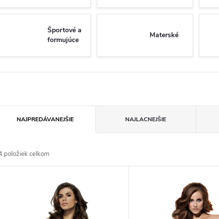
Športové a
Materské
formujúce
R
NAJPREDÁVANEJŠIE
NAJLACNEJŠIE
a
4
položiek celkom
d
V
e
ý
n