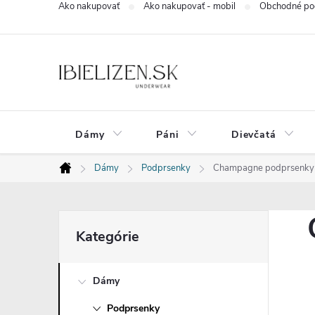
Ako nakupovať
Ako nakupovať - mobil
Obchodné po
Prejsť
na
obsah
Dámy
Páni
Dievčatá
Dámy
Podprsenky
Champagne podprsenky - 
Domov
B
Preskočiť
Kategórie
kategórie
o
Dámy
č
Podprsenky