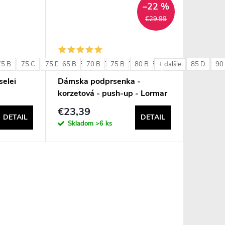
–22 %
€29,99
75 B
75 C
75 D
65 B
80 B
70 B
80 C
75 B
80 D
80 B
85 B
85 C
85 D
90
+ ďalšie
elei
Dámska podprsenka -
korzetová - push-up - Lormar
Double Extra Pizzo
€23,39
DETAIL
DETAIL
Skladom
>6 ks