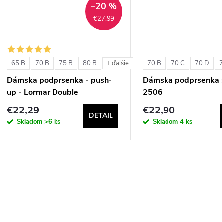
t
–20 %
o
€27,99
o
v
v
65 B
70 B
75 B
80 B
70 B
70 C
70 D
+ ďalšie
Dámska podprsenka - push-
Dámska podprsenka s
up - Lormar Double
2506
€22,29
€22,90
DETAIL
Skladom
>6 ks
Skladom
4 ks