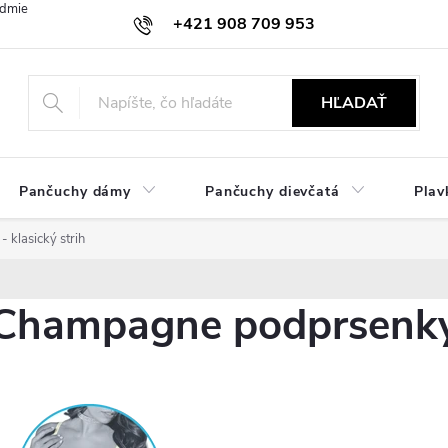
dmienky
Ochrana osobných údajov
Zásady používania cookies
+421 908 709 953
objednavky@ibielizen.sk
HĽADAŤ
Pančuchy dámy
Pančuchy dievčatá
Plav
klasický strih
Champagne podprsenky -