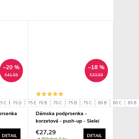
–20 %
–18 %
€41,59
€33,59
75 C
85 B
75 D
85 C
75 E
85 D
70 B
80 C
90 B
70 C
80 D
90 C
75 B
80 E
75 C
85 C
80 B
85 D
80 C
85 E
85 B
90 
+ ďalšie
prsenka
Dámska podprsenka -
korzetová - push-up - Sielei
1580
€27,29
DETAIL
DETAIL