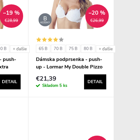
–19 %
–20 %
€28,99
€26,99
80 B
65 B
70 B
75 B
80 B
+ ďalšie
+ ďalšie
- push-
Dámska podprsenka - push-
xtra
up - Lormar My Double Pizzo
€21,39
DETAIL
DETAIL
Skladom
5 ks