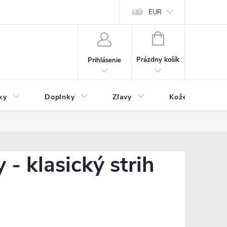
Čo inde nenájdete
Blog
EUR
NÁKUPNÝ
KOŠÍK
Prázdny košík
Prihlásenie
ky
Doplnky
Zľavy
Kožený tovar
 klasický strih