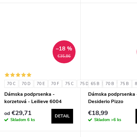
–18 %
€35,86
70 C
70 D
70 E
70 F
75 C
75 D
65 B
75 E
70 B
75 F
75 B
80 C
Dámska podprsenka -
Dámska podprsenka 
korzetová - Leilieve 6004
Desiderio Pizzo
€29,71
€18,99
od
DETAIL
Skladom
6 ks
Skladom
>6 ks