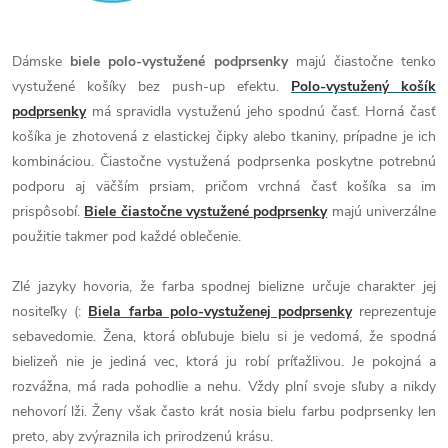
Dámske
biele polo-vystužené podprsenky
majú čiastočne tenko
vystužené košíky bez push-up efektu.
Polo-vystužený košík
podprsenky
má spravidla vystuženú jeho spodnú časť. Horná časť
košíka je zhotovená z elastickej čipky alebo tkaniny, prípadne je ich
kombináciou. Čiastočne vystužená podprsenka poskytne potrebnú
podporu aj väčším prsiam, pričom vrchná časť košíka sa im
prispôsobí.
Biele čiastočne vystužené podprsenky
majú univerzálne
použitie takmer pod každé oblečenie.
Zlé jazyky hovoria, že farba spodnej bielizne určuje charakter jej
nositeľky (:
Biela farba polo-vystuženej podprsenky
reprezentuje
sebavedomie. Žena, ktorá obľubuje bielu si je vedomá, že spodná
bielizeň nie je jediná vec, ktorá ju robí príťažlivou. Je pokojná a
rozvážna, má rada pohodlie a nehu. Vždy plní svoje sľuby a nikdy
nehovorí lži. Ženy však často krát nosia bielu farbu podprsenky len
preto, aby zvýraznila ich prirodzenú krásu.