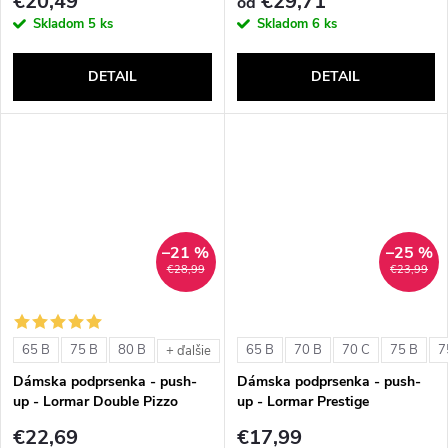
€20,49
€29,71
od
Skladom
5 ks
Skladom
6 ks
DETAIL
DETAIL
–21 %
–25 %
€28,99
€23,99
65 B
75 B
80 B
65 B
70 B
70 C
75 B
7
+ ďalšie
Dámska podprsenka - push-
Dámska podprsenka - push-
up - Lormar Double Pizzo
up - Lormar Prestige
€22,69
€17,99