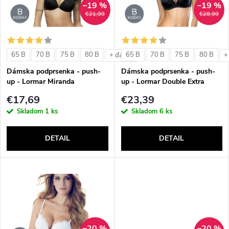
n
–19 %
–19 %
i
€21,99
€28,99
i
s
e
65 B
70 B
75 B
80 B
65 B
70 B
75 B
80 B
+ ďalšie
+
p
Dámska podprsenka - push-
Dámska podprsenka - push-
p
up - Lormar Miranda
up - Lormar Double Extra
r
€17,69
€23,39
r
Skladom
1 ks
Skladom
6 ks
o
o
DETAIL
DETAIL
d
d
u
u
k
k
t
–20 %
–20 %