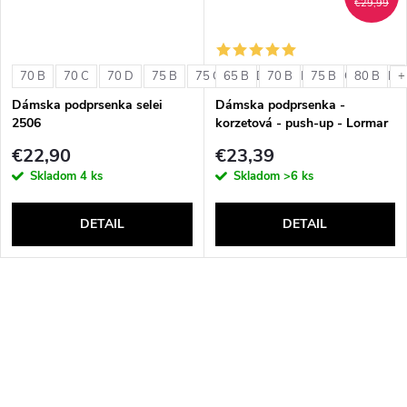
€29,99
70 B
70 C
70 D
75 B
75 C
65 B
75 D
70 B
80 B
75 B
80 C
80 B
80 D
+
Dámska podprsenka selei
Dámska podprsenka -
2506
korzetová - push-up - Lormar
Double Extra Pizzo
€22,90
€23,39
Skladom
4 ks
Skladom
>6 ks
DETAIL
DETAIL