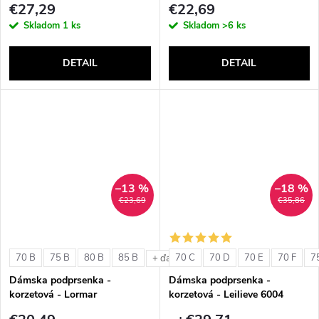
€27,29
€22,69
Skladom
1 ks
Skladom
>6 ks
DETAIL
DETAIL
–13 %
–18 %
€23,69
€35,86
70 B
75 B
80 B
85 B
70 C
70 D
70 E
70 F
7
+ ďalšie
Dámska podprsenka -
Dámska podprsenka -
korzetová - Lormar
korzetová - Leilieve 6004
ExtraOrdinary Fascia