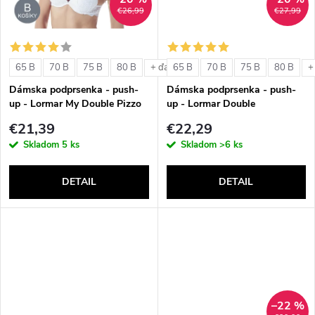
t
€26,99
€27,99
o
o
v
65 B
70 B
75 B
80 B
65 B
70 B
75 B
80 B
+ ďalšie
+
v
Dámska podprsenka - push-
Dámska podprsenka - push-
up - Lormar My Double Pizzo
up - Lormar Double
€21,39
€22,29
Skladom
5 ks
Skladom
>6 ks
DETAIL
DETAIL
–22 %