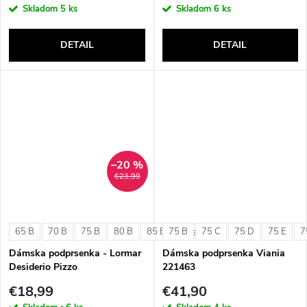
Skladom
5 ks
Skladom
6 ks
DETAIL
DETAIL
–20 %
€23,99
65 B
70 B
75 B
80 B
85 B
75 B
75 C
75 D
75 E
7
+ ďalšie
Dámska podprsenka - Lormar
Dámska podprsenka Viania
Desiderio Pizzo
221463
€18,99
€41,90