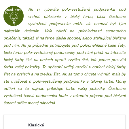
Ak si vyberáte polo-vystuženú podprsenku pod
vrchné oblečenie v bielej farbe, biela čiastočne
vystužená podprsenka môže ale nemusí byť tým
najlepším riešením. Veľa záleží na priehľadnosti samotného
oblečenia, taktiež aj na farbe ďalšej spodnej alebo sťahujúcej bielizne
pod ním. Ak ju prípadne potrebujete pod polopriehľadné biele šaty,
biela farba polo-vystuženej podprsenky pod nimi pridá na intenzite
bielej farby šiat na prsiach oproti zvyšku šiat, kde jemne presvitá
farba vašej pokožky. To spôsobí určitý rozdiel v odtieni bielej farby
šiat na prsiach a na zvyšku šiat. Ak sa tomu chcete vyhnúť, mala by
ste uvažovať o polo-vystuženej podprsenke v telovej farbe, ktorej
odtieň sa čo najviac približuje farbe vašej pokožky. Čiastočne
vystužená telová podprsenka bude v takomto prípade pod bielymi
šatami určite menej nápadná.
Klasické