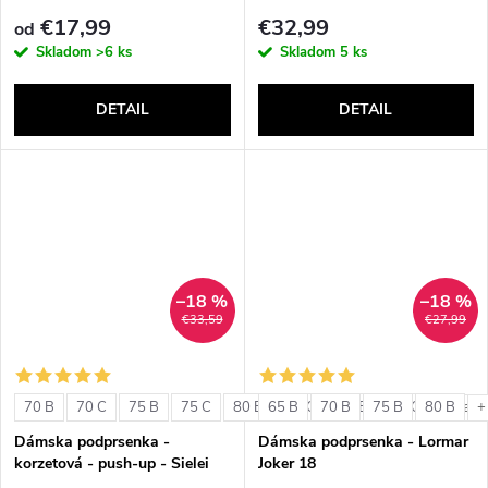
€17,99
€32,99
od
Skladom
>6 ks
Skladom
5 ks
DETAIL
DETAIL
–18 %
–18 %
€33,59
€27,99
70 B
70 C
75 B
75 C
80 B
65 B
80 C
70 B
85 B
75 B
85 C
80 B
+ ďalši
+
Dámska podprsenka -
Dámska podprsenka - Lormar
korzetová - push-up - Sielei
Joker 18
1580