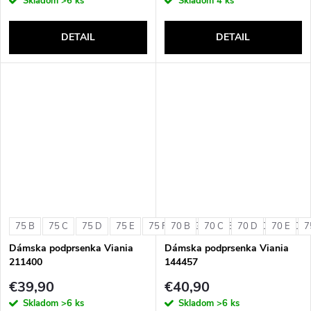
Skladom
>6 ks
Skladom
4 ks
DETAIL
DETAIL
75 B
75 C
75 D
75 E
75 F
70 B
75 G
70 C
80 B
70 D
80 C
70 E
80 D
7
Dámska podprsenka Viania
Dámska podprsenka Viania
211400
144457
€39,90
€40,90
Skladom
>6 ks
Skladom
>6 ks