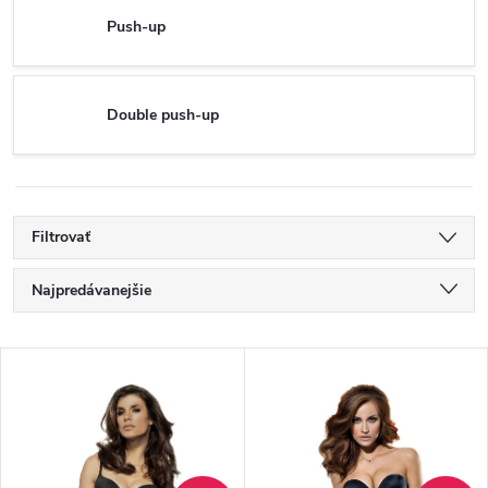
Push-up
Double push-up
Filtrovať
R
Najpredávanejšie
a
Najlacnejšie
V
Najdrahšie
d
ý
Abecedne
e
p