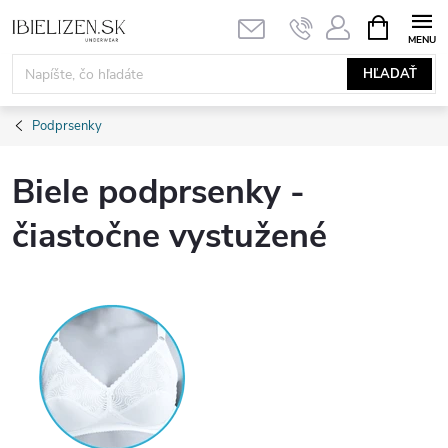
Prejsť
NÁKUPN
KOŠÍK
na
obsah
HĽADAŤ
Podprsenky
Biele podprsenky -
čiastočne vystužené