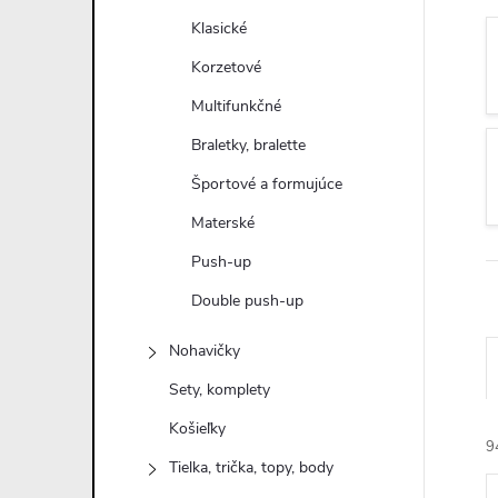
n
Klasické
ý
Korzetové
Multifunkčné
p
Braletky, bralette
a
Športové a formujúce
Materské
n
Push-up
e
Double push-up
l
Nohavičky
Sety, komplety
Košieľky
9
Tielka, trička, topy, body