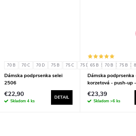
u
k
k
t
t
o
o
v
v
70 B
70 C
70 D
75 B
75 C
75 D
65 B
80 B
70 B
80 C
75 B
80 D
Dámska podprsenka selei
Dámska podprsenka 
2506
korzetová - push-up 
Double Extra Pizzo
€22,90
€23,39
DETAIL
Skladom
4 ks
Skladom
>6 ks