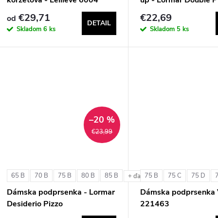
€29,71
€22,69
od
DETAIL
Skladom
6 ks
Skladom
5 ks
–20 %
€23,99
65 B
70 B
75 B
80 B
85 B
75 B
75 C
75 D
+ ďalšie
Dámska podprsenka - Lormar
Dámska podprsenka 
Desiderio Pizzo
221463