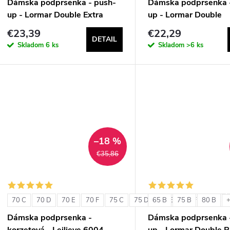
Dámska podprsenka - push-
Dámska podprsenka 
up - Lormar Double Extra
up - Lormar Double
€23,39
€22,29
DETAIL
Skladom
6 ks
Skladom
>6 ks
–18 %
€35,86
70 C
70 D
70 E
70 F
75 C
75 D
65 B
75 E
75 B
75 F
80 B
80 C
+
Dámska podprsenka -
Dámska podprsenka 
korzetová - Leilieve 6004
up - Lormar Double P