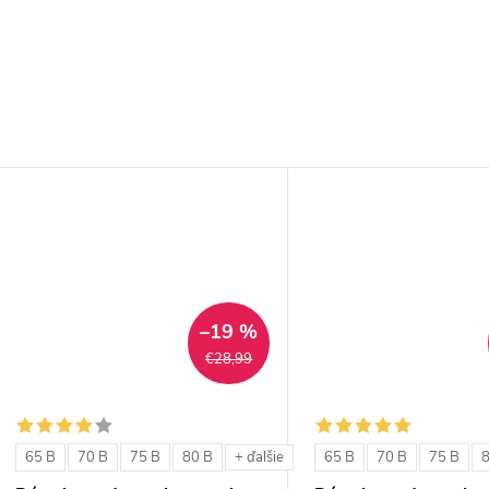
–19 %
€28,99
65 B
70 B
75 B
80 B
65 B
70 B
75 B
+ ďalšie