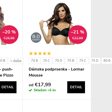
–20 %
–21 %
€26,99
€22,99
80 B
70 B
70 C
70 D
75 B
75 C
75 D
80 B
+ ďalšie
- push-
Dámska podprsenka - Lormar
e Pizzo
Mousse
€17,99
od
DETAIL
DETAIL
Skladom
>6 ks