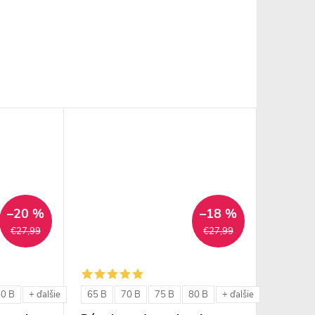
–20 %
–18 %
€27,99
€27,99
80 B
65 B
70 B
75 B
80 B
+ ďalšie
+ ďalšie