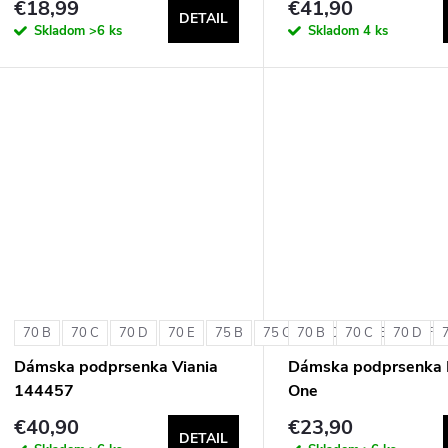
€18,99
€41,90
DETAIL
Skladom
>6 ks
Skladom
4 ks
70 B
70 C
70 D
70 E
75 B
75 C
70 B
75 D
70 C
75 E
70 D
75 F
Dámska podprsenka Viania
Dámska podprsenka 
144457
One
€40,90
€23,90
DETAIL