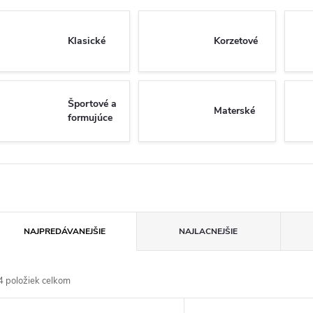
Klasické
Korzetové
Športové a
Materské
formujúce
R
NAJPREDÁVANEJŠIE
NAJLACNEJŠIE
a
4
položiek celkom
d