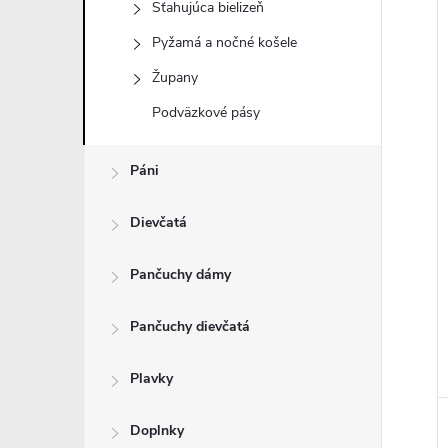
Sťahujúca bielizeň
Pyžamá a nočné košele
Župany
i
Podväzkové pásy
i
Páni
Dievčatá
Pančuchy dámy
Pančuchy dievčatá
Plavky
Doplnky