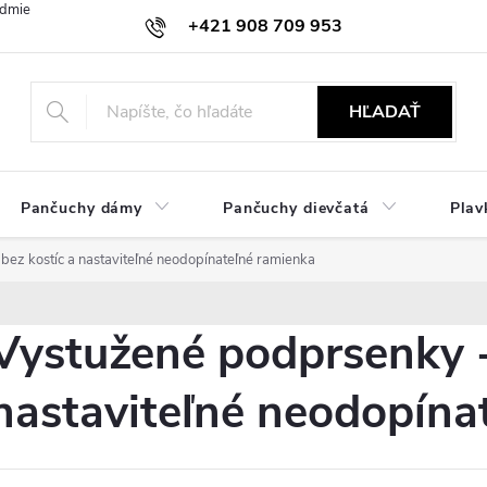
dmienky
Ochrana osobných údajov
Zásady používania cookies
+421 908 709 953
objednavky@ibielizen.sk
HĽADAŤ
Pančuchy dámy
Pančuchy dievčatá
Plav
ez kostíc a nastaviteľné neodopínateľné ramienka
Vystužené podprsenky -
nastaviteľné neodopína