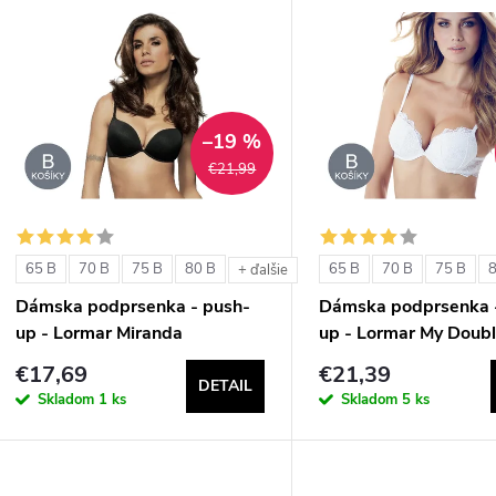
V
e
ý
n
p
–19 %
€21,99
e
s
p
p
65 B
70 B
75 B
80 B
65 B
70 B
75 B
+ ďalšie
r
Dámska podprsenka - push-
Dámska podprsenka 
r
up - Lormar Miranda
up - Lormar My Doubl
o
€17,69
€21,39
o
DETAIL
d
Skladom
1 ks
Skladom
5 ks
d
u