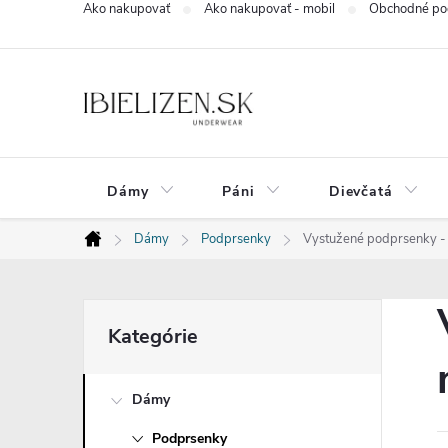
Ako nakupovať
Ako nakupovať - mobil
Obchodné po
Prejsť
na
obsah
Dámy
Páni
Dievčatá
Dámy
Podprsenky
Vystužené podprsenky - b
Domov
B
Preskočiť
Kategórie
kategórie
o
Dámy
č
Podprsenky