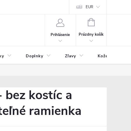
Čo inde nenájdete
Blog
EUR
NÁKUPNÝ
KOŠÍK
Prázdny košík
Prihlásenie
ky
Doplnky
Zľavy
Kožený tovar
 bez kostíc a
teľné ramienka