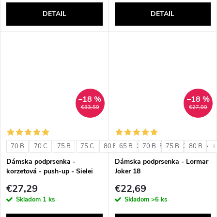
DETAIL
DETAIL
–18 %
–18 %
€33,59
€27,99
70 B
70 C
75 B
75 C
80 B
65 B
80 C
70 B
85 B
75 B
85 C
80 B
+ ďalši
+
Dámska podprsenka -
Dámska podprsenka - Lormar
korzetová - push-up - Sielei
Joker 18
1580
€27,29
€22,69
Skladom
1 ks
Skladom
>6 ks