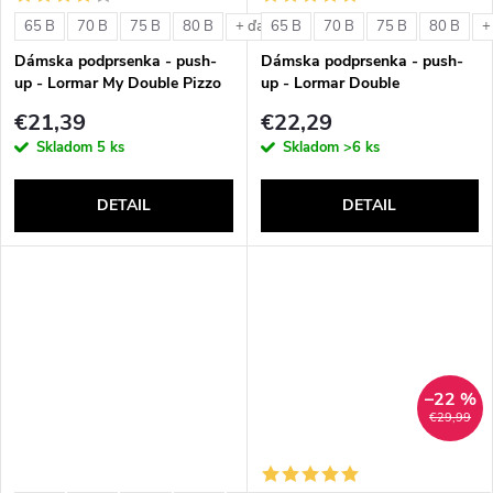
o
v
65 B
70 B
75 B
80 B
65 B
70 B
75 B
80 B
+ ďalšie
+
v
Dámska podprsenka - push-
Dámska podprsenka - push-
up - Lormar My Double Pizzo
up - Lormar Double
€21,39
€22,29
Skladom
5 ks
Skladom
>6 ks
DETAIL
DETAIL
–22 %
€29,99