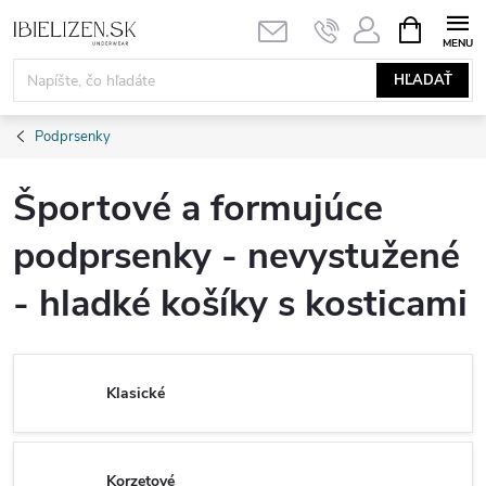
Prejsť
NÁKUPN
KOŠÍK
na
obsah
HĽADAŤ
Podprsenky
Športové a formujúce
podprsenky - nevystužené
- hladké košíky s kosticami
Klasické
Korzetové