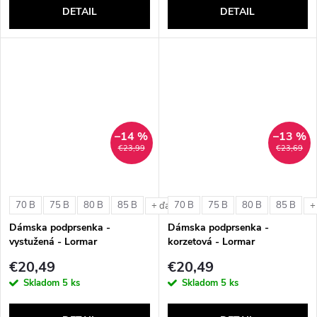
DETAIL
DETAIL
–14 %
–13 %
€23,99
€23,69
70 B
75 B
80 B
85 B
70 B
75 B
80 B
85 B
+ ďalšie
+
Dámska podprsenka -
Dámska podprsenka -
vystužená - Lormar
korzetová - Lormar
ExtraOrdinary Triangolo
ExtraOrdinary Fascia
€20,49
€20,49
Skladom
5 ks
Skladom
5 ks