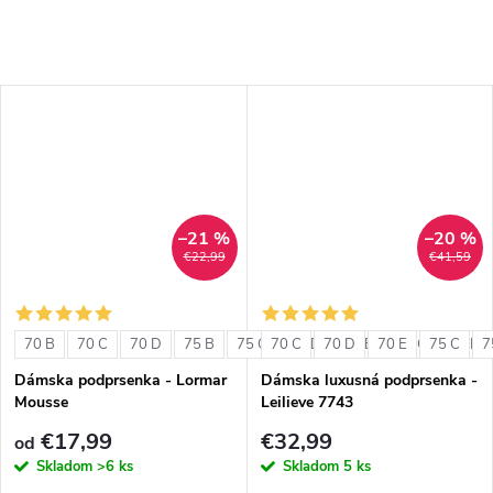
–21 %
–20 %
€22,99
€41,59
70 B
70 C
70 D
75 B
75 C
70 C
75 D
70 D
80 B
70 E
80 C
75 C
80 D
7
Dámska podprsenka - Lormar
Dámska luxusná podprsenka -
Mousse
Leilieve 7743
€17,99
€32,99
od
Skladom
>6 ks
Skladom
5 ks