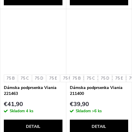
75 B
75 C
75 D
75 E
75 F
75 B
80 B
75 C
80 C
75 D
80 D
75 E
80 E
7
Dámska podprsenka Viania
Dámska podprsenka Viania
221463
211400
€41,90
€39,90
Skladom
4 ks
Skladom
>6 ks
DETAIL
DETAIL