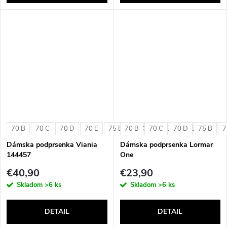
70 B
70 C
70 D
70 E
75 B
70 B
75 C
70 C
75 D
70 D
75 E
75 B
75 F
7
Dámska podprsenka Viania
Dámska podprsenka Lormar
144457
One
€40,90
€23,90
Skladom
>6 ks
Skladom
>6 ks
DETAIL
DETAIL