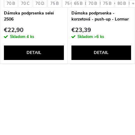
70 B
70 C
70 D
75 B
75 C
65 B
75 D
70 B
80 B
75 B
80 C
80 B
80 D
+
Dámska podprsenka selei
Dámska podprsenka -
2506
korzetová - push-up - Lormar
Double Extra Pizzo
€22,90
€23,39
Skladom
4 ks
Skladom
>6 ks
DETAIL
DETAIL