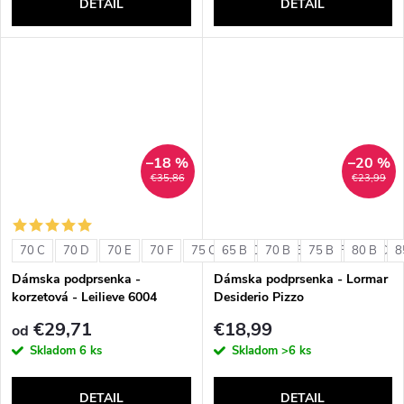
DETAIL
DETAIL
–18 %
–20 %
€35,86
€23,99
70 C
70 D
70 E
70 F
75 C
65 B
75 D
70 B
75 E
75 B
75 F
80 B
80 C
8
Dámska podprsenka -
Dámska podprsenka - Lormar
korzetová - Leilieve 6004
Desiderio Pizzo
€29,71
€18,99
od
Skladom
6 ks
Skladom
>6 ks
DETAIL
DETAIL