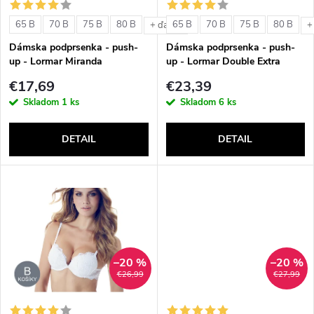
s
e
65 B
70 B
75 B
80 B
65 B
70 B
75 B
80 B
+ ďalšie
+
p
Dámska podprsenka - push-
Dámska podprsenka - push-
p
up - Lormar Miranda
up - Lormar Double Extra
r
€17,69
€23,39
r
Skladom
1 ks
Skladom
6 ks
o
o
DETAIL
DETAIL
d
d
u
u
k
k
t
–20 %
–20 %
t
€26,99
€27,99
o