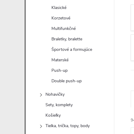
n
Klasické
ý
Korzetové
Multifunkčné
p
Braletky, bralette
a
Športové a formujúce
Materské
n
Push-up
e
Double push-up
l
Nohavičky
Sety, komplety
Košieľky
9
Tielka, trička, topy, body