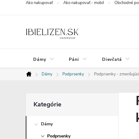
Ako nakupovať
Ako nakupovať - mobil
Obchodné po
Prejsť
na
obsah
Dámy
Páni
Dievčatá
Dámy
Podprsenky
Podprsenky - zmenšujúci 
Domov
B
Preskočiť
Kategórie
kategórie
o
Dámy
č
Podprsenky