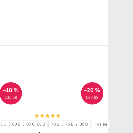
–18 %
–20 %
€33,59
€27,99
75 C
85 C
80 B
85 D
80 C
85 E
65 B
85 B
90 C
70 B
85 C
90 D
75 B
80 B
+ ďalšie
+ ďalšie
+ ďalšie