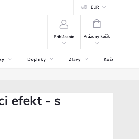
Čo inde nenájdete
Blog
EUR
NÁKUPNÝ
KOŠÍK
Prázdny košík
Prihlásenie
ky
Doplnky
Zľavy
Kožený tovar
 efekt - s