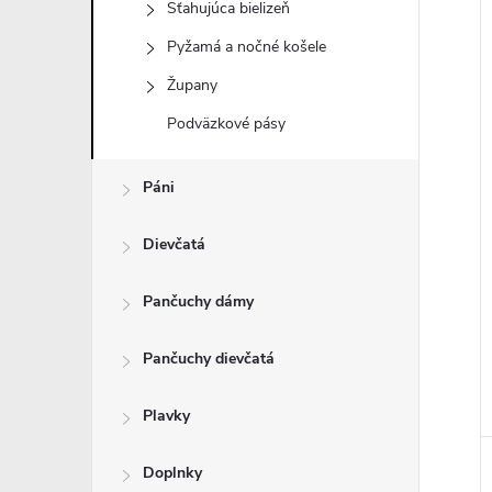
Sťahujúca bielizeň
Pyžamá a nočné košele
Župany
i
Podväzkové pásy
i
Páni
Dievčatá
Pančuchy dámy
Pančuchy dievčatá
Plavky
Doplnky