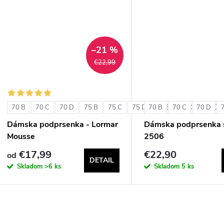
u
k
k
t
t
–21 %
o
€22,99
o
v
v
70 B
70 C
70 D
75 B
75 C
75 D
70 B
80 B
70 C
80 C
70 D
80 D
Dámska podprsenka - Lormar
Dámska podprsenka s
Mousse
2506
€17,99
€22,90
od
DETAIL
Skladom
>6 ks
Skladom
5 ks