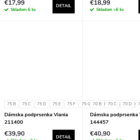
€17,99
€18,99
DETAIL
Skladom
6 ks
Skladom
>6 ks
75 B
75 C
75 D
75 E
75 F
75 G
70 B
80 B
70 C
80 C
70 D
80 D
Dámska podprsenka Viania
Dámska podprsenka 
211400
144457
€39,90
€40,90
DETAIL