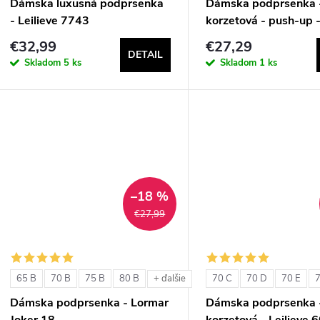
Dámska luxusná podprsenka
Dámska podprsenka 
- Leilieve 7743
korzetová - push-up -
1580
€32,99
€27,29
DETAIL
Skladom
5 ks
Skladom
1 ks
–18 %
€27,99
65 B
70 B
75 B
80 B
70 C
70 D
70 E
7
+ ďalšie
Dámska podprsenka - Lormar
Dámska podprsenka 
Joker 18
korzetová - Leilieve 