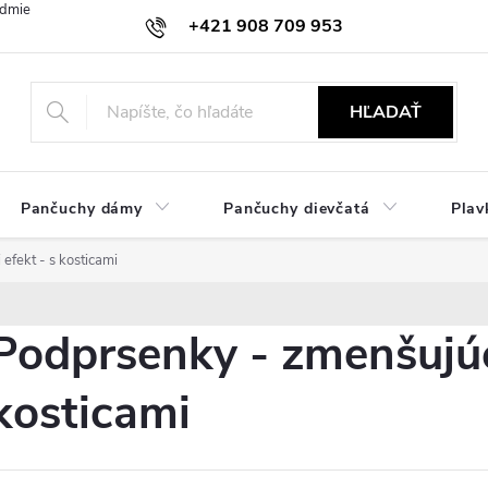
dmienky
Ochrana osobných údajov
Zásady používania cookies
+421 908 709 953
objednavky@ibielizen.sk
HĽADAŤ
Pančuchy dámy
Pančuchy dievčatá
Plav
efekt - s kosticami
Podprsenky - zmenšujúci
kosticami