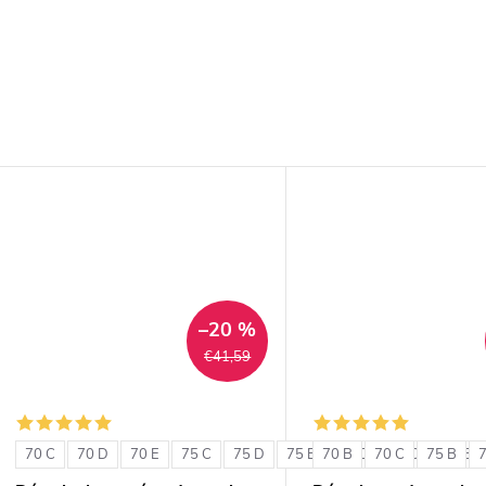
–20 %
€41,59
70 C
70 D
70 E
75 C
75 D
75 E
70 B
80 C
70 C
80 D
75 B
80 E