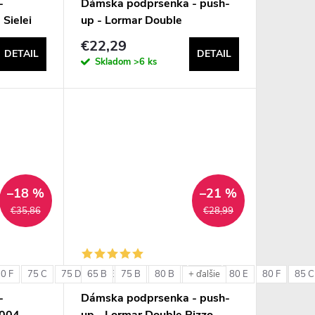
-
Dámska podprsenka - push-
 Sielei
up - Lormar Double
€22,29
DETAIL
DETAIL
Skladom
>6 ks
–18 %
–21 %
€35,86
€28,99
0 F
75 C
75 D
65 B
75 E
75 B
75 F
80 B
80 C
80 D
80 E
80 F
85 C
+ ďalšie
-
Dámska podprsenka - push-
6004
up - Lormar Double Pizzo