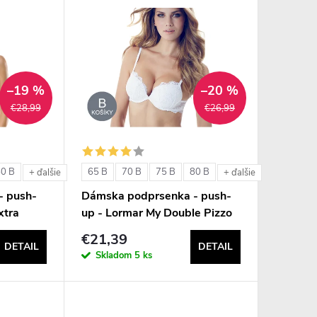
–19 %
–20 %
€28,99
€26,99
80 B
65 B
70 B
75 B
80 B
+ ďalšie
+ ďalšie
- push-
Dámska podprsenka - push-
xtra
up - Lormar My Double Pizzo
€21,39
DETAIL
DETAIL
Skladom
5 ks