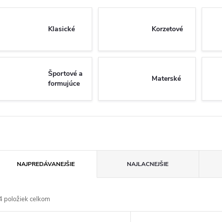
Klasické
Korzetové
Športové a
Materské
formujúce
R
NAJPREDÁVANEJŠIE
NAJLACNEJŠIE
a
4
položiek celkom
d