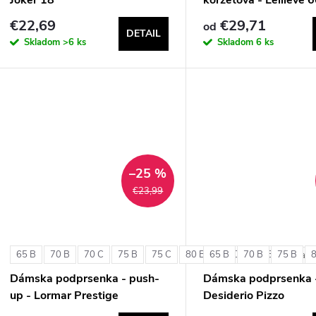
€22,69
€29,71
od
DETAIL
Skladom
>6 ks
Skladom
6 ks
–25 %
€23,99
65 B
70 B
70 C
75 B
75 C
80 B
65 B
80 C
70 B
85 B
75 B
+ ďalši
Dámska podprsenka - push-
Dámska podprsenka 
up - Lormar Prestige
Desiderio Pizzo