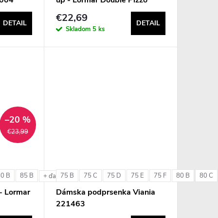
€22,69
DETAIL
DETAIL
Skladom
5 ks
–20 %
€23,99
80 B
85 B
75 B
75 C
75 D
75 E
75 F
80 B
80 C
e
+ ďalšie
- Lormar
Dámska podprsenka Viania
221463