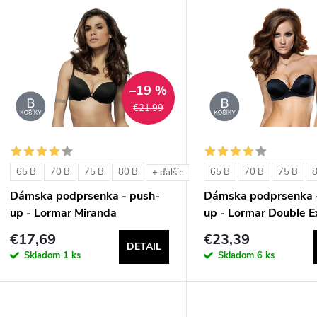
V
e
ý
n
p
–19 %
€21,99
e
s
p
p
65 B
70 B
75 B
80 B
65 B
70 B
75 B
+ ďalšie
r
Dámska podprsenka - push-
Dámska podprsenka 
r
up - Lormar Miranda
up - Lormar Double E
o
€17,69
€23,39
o
DETAIL
d
Skladom
1 ks
Skladom
6 ks
d
u