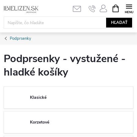
Prejsť
NÁKUPN
KOŠÍK
na
obsah
HĽADAŤ
Podprsenky
Podprsenky - vystužené -
hladké košíky
Klasické
Korzetové