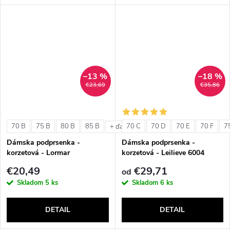
–13 %
–18 %
€23,69
€35,86
70 B
75 B
80 B
85 B
70 C
70 D
70 E
70 F
7
+ ďalšie
Dámska podprsenka -
Dámska podprsenka -
korzetová - Lormar
korzetová - Leilieve 6004
ExtraOrdinary Fascia
€20,49
€29,71
od
Skladom
5 ks
Skladom
6 ks
DETAIL
DETAIL