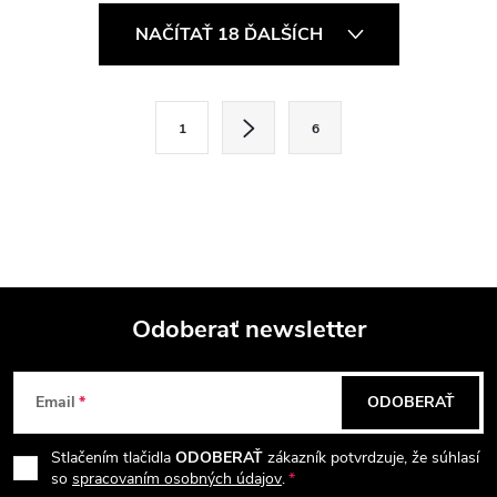
O
NAČÍTAŤ 18 ĎALŠÍCH
v
l
S
1
6
t
á
r
d
á
a
n
k
c
o
i
Odoberať newsletter
v
a
Z
e
n
Email
ODOBERAŤ
p
á
i
e
r
Stlačením tlačidla
ODOBERAŤ
zákazník potvrdzuje, že súhlasí
p
so
spracovaním osobných údajov
.