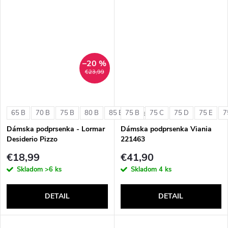
–20 %
€23,99
65 B
70 B
75 B
80 B
85 B
75 B
75 C
75 D
75 E
7
+ ďalšie
Dámska podprsenka - Lormar
Dámska podprsenka Viania
Desiderio Pizzo
221463
€18,99
€41,90
Skladom
>6 ks
Skladom
4 ks
DETAIL
DETAIL