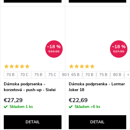
–18 %
–18 %
€33,59
€27,99
70 B
70 C
75 B
75 C
80 B
65 B
80 C
70 B
85 B
75 B
85 C
80 B
+ ďalši
+
Dámska podprsenka -
Dámska podprsenka - Lormar
korzetová - push-up - Sielei
Joker 18
1580
€27,29
€22,69
Skladom
1 ks
Skladom
>6 ks
DETAIL
DETAIL