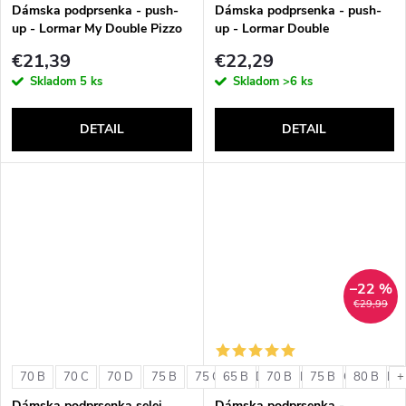
v
Dámska podprsenka - push-
Dámska podprsenka - push-
up - Lormar My Double Pizzo
up - Lormar Double
€21,39
€22,29
Skladom
5 ks
Skladom
>6 ks
DETAIL
DETAIL
–22 %
€29,99
70 B
70 C
70 D
75 B
75 C
65 B
75 D
70 B
80 B
75 B
80 C
80 B
80 D
+
Dámska podprsenka selei
Dámska podprsenka -