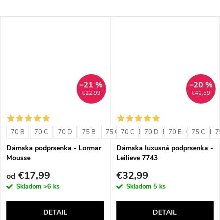
–21 %
–20 %
€22,99
€41,59
70 B
70 C
70 D
75 B
75 C
70 C
75 D
70 D
80 B
70 E
80 C
75 C
80 D
7
Dámska podprsenka - Lormar
Dámska luxusná podprsenka -
Mousse
Leilieve 7743
€17,99
€32,99
od
Skladom
>6 ks
Skladom
5 ks
DETAIL
DETAIL