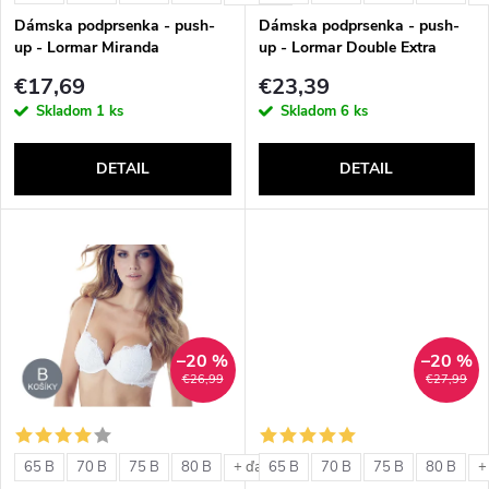
e
p
Dámska podprsenka - push-
Dámska podprsenka - push-
p
up - Lormar Miranda
up - Lormar Double Extra
r
€17,69
€23,39
r
Skladom
1 ks
Skladom
6 ks
o
o
DETAIL
DETAIL
d
d
u
u
k
k
t
–20 %
–20 %
t
€26,99
€27,99
o
o
v
65 B
70 B
75 B
80 B
65 B
70 B
75 B
80 B
+ ďalšie
+