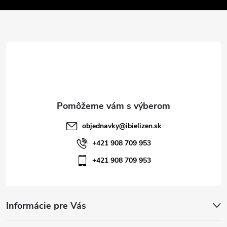
v
ä
k
t
y
v
i
ý
e
p
i
objednavky
@
ibielizen.sk
s
+421 908 709 953
+421 908 709 953
u
Informácie pre Vás