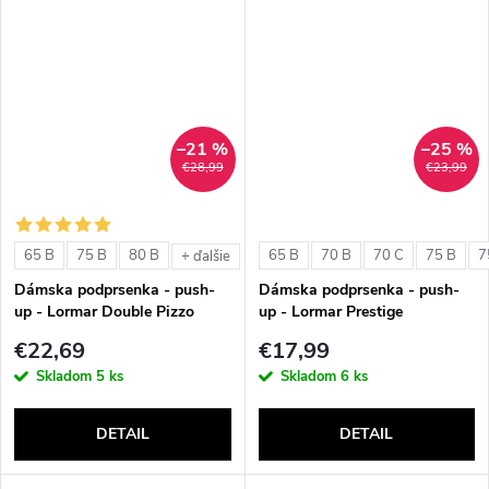
–21 %
–25 %
€28,99
€23,99
65 B
75 B
80 B
65 B
70 B
70 C
75 B
7
+ ďalšie
Dámska podprsenka - push-
Dámska podprsenka - push-
up - Lormar Double Pizzo
up - Lormar Prestige
€22,69
€17,99
Skladom
5 ks
Skladom
6 ks
DETAIL
DETAIL