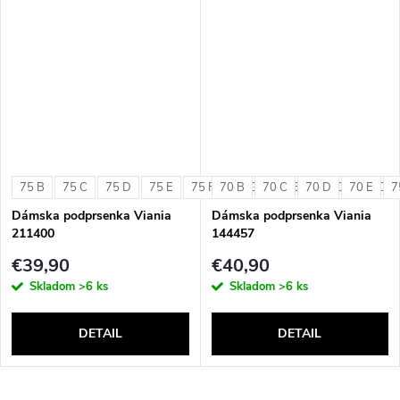
75 B
75 C
75 D
75 E
75 F
70 B
75 G
70 C
80 B
70 D
80 C
70 E
80 D
7
Dámska podprsenka Viania
Dámska podprsenka Viania
211400
144457
€39,90
€40,90
Skladom
>6 ks
Skladom
>6 ks
DETAIL
DETAIL