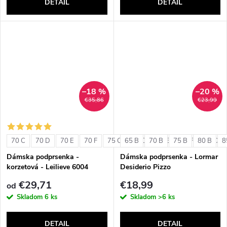
DETAIL
DETAIL
–18 %
–20 %
€35,86
€23,99
70 C
70 D
70 E
70 F
75 C
65 B
75 D
70 B
75 E
75 B
75 F
80 B
80 C
8
Dámska podprsenka -
Dámska podprsenka - Lormar
korzetová - Leilieve 6004
Desiderio Pizzo
€29,71
€18,99
od
Skladom
6 ks
Skladom
>6 ks
DETAIL
DETAIL