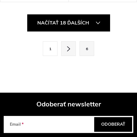
O
NAČÍTAŤ 18 ĎALŠÍCH
v
l
S
1
6
t
á
r
d
á
a
n
k
c
o
i
Odoberať newsletter
v
a
Z
e
n
Email
ODOBERAŤ
p
á
i