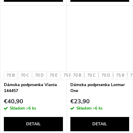
70 B
70 C
70 D
70 E
75 B
70 B
75 C
70 C
75 D
70 D
75 E
75 B
75 F
7
Dámska podprsenka Viania
Dámska podprsenka Lormar
144457
One
€40,90
€23,90
Skladom
>6 ks
Skladom
>6 ks
DETAIL
DETAIL