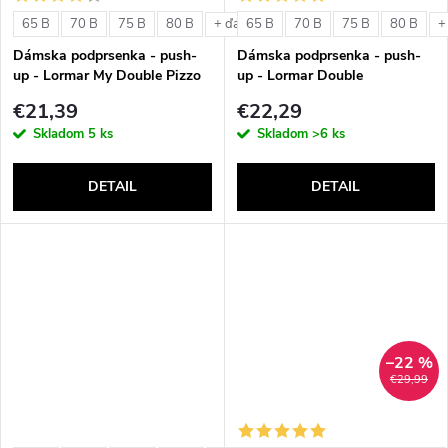
o
v
65 B
70 B
75 B
80 B
65 B
70 B
75 B
80 B
+ ďalšie
+
v
Dámska podprsenka - push-
Dámska podprsenka - push-
up - Lormar My Double Pizzo
up - Lormar Double
€21,39
€22,29
Skladom
5 ks
Skladom
>6 ks
DETAIL
DETAIL
–22 %
€29,99