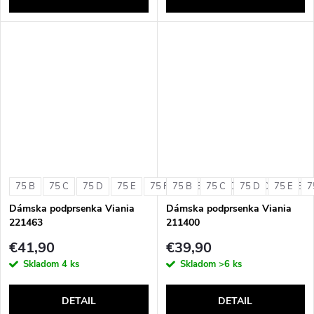
75 B
75 C
75 D
75 E
75 F
75 B
80 B
75 C
80 C
75 D
80 D
75 E
80 E
7
Dámska podprsenka Viania
Dámska podprsenka Viania
221463
211400
€41,90
€39,90
Skladom
4 ks
Skladom
>6 ks
DETAIL
DETAIL