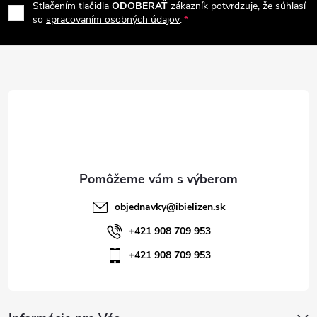
e
r
Stlačením tlačidla
ODOBERAŤ
zákazník potvrdzuje, že súhlasí
p
so
spracovaním osobných údajov
.
v
ä
k
t
y
v
i
ý
e
p
i
objednavky
@
ibielizen.sk
s
+421 908 709 953
+421 908 709 953
u