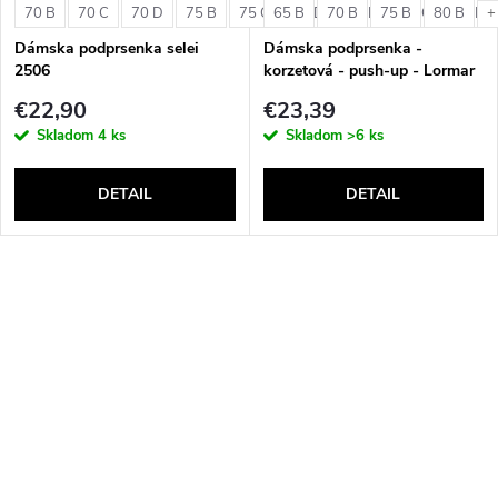
70 B
70 C
70 D
75 B
75 C
65 B
75 D
70 B
80 B
75 B
80 C
80 B
80 D
+
Dámska podprsenka selei
Dámska podprsenka -
2506
korzetová - push-up - Lormar
Double Extra Pizzo
€22,90
€23,39
Skladom
4 ks
Skladom
>6 ks
DETAIL
DETAIL