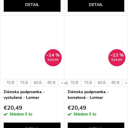
DETAIL
DETAIL
–14 %
–13 %
€23,99
€23,69
70 B
75 B
80 B
85 B
70 B
75 B
80 B
85 B
+ ďalšie
+
Dámska podprsenka -
Dámska podprsenka -
vystužená - Lormar
korzetová - Lormar
ExtraOrdinary Triangolo
ExtraOrdinary Fascia
€20,49
€20,49
Skladom
5 ks
Skladom
5 ks