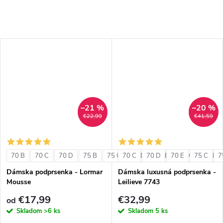
–21 %
–20 %
€22,99
€41,59
70 B
70 C
70 D
75 B
75 C
70 C
75 D
70 D
80 B
70 E
80 C
75 C
80 D
7
Dámska podprsenka - Lormar
Dámska luxusná podprsenka -
Mousse
Leilieve 7743
€17,99
€32,99
od
Skladom
>6 ks
Skladom
5 ks