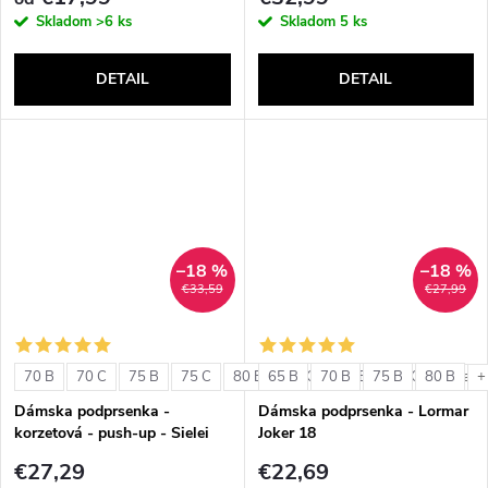
Skladom
>6 ks
Skladom
5 ks
DETAIL
DETAIL
–18 %
–18 %
€33,59
€27,99
70 B
70 C
75 B
75 C
80 B
65 B
80 C
70 B
85 B
75 B
85 C
80 B
+ ďalši
+
Dámska podprsenka -
Dámska podprsenka - Lormar
korzetová - push-up - Sielei
Joker 18
1580
€27,29
€22,69