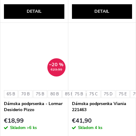
DETAIL
DETAIL
–20 %
€23,99
65 B
70 B
75 B
80 B
85 B
75 B
75 C
75 D
75 E
7
+ ďalšie
Dámska podprsenka - Lormar
Dámska podprsenka Viania
Desiderio Pizzo
221463
€18,99
€41,90
Skladom
>6 ks
Skladom
4 ks