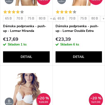
i
i
s
e
65 B
70 B
75 B
80 B
65 B
70 B
75 B
80 B
+ ďalšie
+
p
Dámska podprsenka - push-
Dámska podprsenka - push-
p
up - Lormar Miranda
up - Lormar Double Extra
r
€17,69
€23,39
r
Skladom
1 ks
Skladom
6 ks
o
o
DETAIL
DETAIL
d
d
u
u
k
k
t
–20 %
–20 %
t
€26,99
€27,99