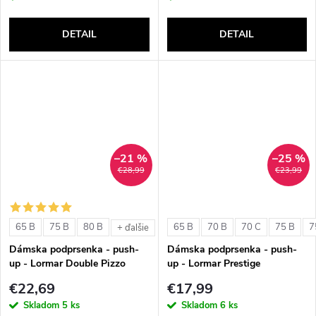
DETAIL
DETAIL
–21 %
–25 %
€28,99
€23,99
65 B
75 B
80 B
65 B
70 B
70 C
75 B
7
+ ďalšie
Dámska podprsenka - push-
Dámska podprsenka - push-
up - Lormar Double Pizzo
up - Lormar Prestige
€22,69
€17,99
Skladom
5 ks
Skladom
6 ks