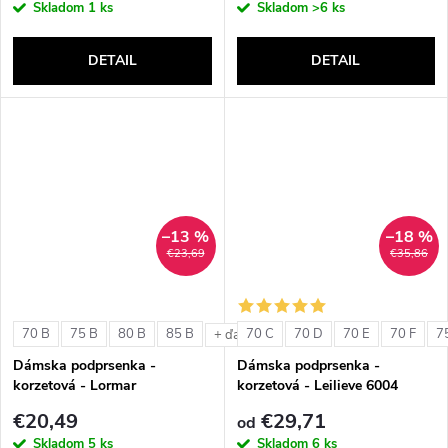
Skladom
1 ks
Skladom
>6 ks
DETAIL
DETAIL
–13 %
–18 %
€23,69
€35,86
70 B
75 B
80 B
85 B
70 C
70 D
70 E
70 F
7
+ ďalšie
Dámska podprsenka -
Dámska podprsenka -
korzetová - Lormar
korzetová - Leilieve 6004
ExtraOrdinary Fascia
€20,49
€29,71
od
Skladom
5 ks
Skladom
6 ks