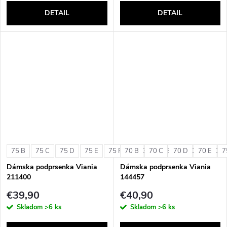
DETAIL
DETAIL
75 B
75 C
75 D
75 E
75 F
70 B
75 G
70 C
80 B
70 D
80 C
70 E
80 D
7
Dámska podprsenka Viania
Dámska podprsenka Viania
211400
144457
€39,90
€40,90
Skladom
>6 ks
Skladom
>6 ks