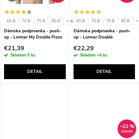
o
o
v
65 B
70 B
75 B
80 B
65 B
70 B
75 B
80 B
+ ďalšie
+
v
Dámska podprsenka - push-
Dámska podprsenka - push-
up - Lormar My Double Pizzo
up - Lormar Double
€21,39
€22,29
Skladom
5 ks
Skladom
>6 ks
DETAIL
DETAIL
–22 %
€29,99