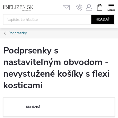
Prejsť
NÁKUPN
KOŠÍK
na
obsah
HĽADAŤ
Podprsenky
Podprsenky s
nastaviteľným obvodom -
nevystužené košíky s flexi
kosticami
Klasické