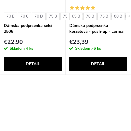
70 B
70 C
70 D
75 B
75 C
65 B
75 D
70 B
80 B
75 B
80 C
80 B
80 D
+
Dámska podprsenka selei
Dámska podprsenka -
2506
korzetová - push-up - Lormar
Double Extra Pizzo
€22,90
€23,39
Skladom
4 ks
Skladom
>6 ks
DETAIL
DETAIL