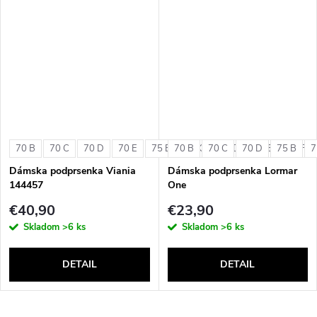
70 B
70 C
70 D
70 E
75 B
70 B
75 C
70 C
75 D
70 D
75 E
75 B
75 F
7
Dámska podprsenka Viania
Dámska podprsenka Lormar
144457
One
€40,90
€23,90
Skladom
>6 ks
Skladom
>6 ks
DETAIL
DETAIL