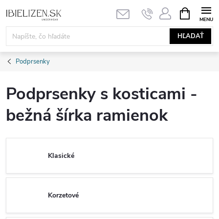
Prejsť
NÁKUPN
KOŠÍK
na
obsah
HĽADAŤ
Podprsenky
Podprsenky s kosticami -
bežná šírka ramienok
Klasické
Korzetové