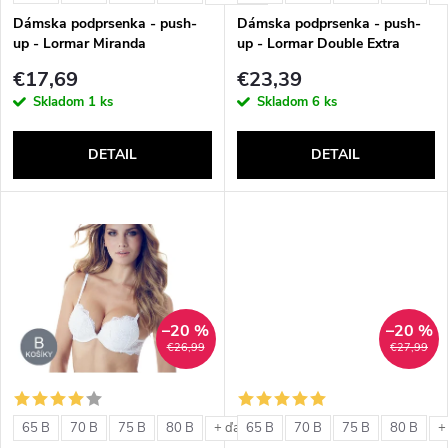
e
p
Dámska podprsenka - push-
Dámska podprsenka - push-
p
up - Lormar Miranda
up - Lormar Double Extra
r
€17,69
€23,39
r
Skladom
1 ks
Skladom
6 ks
o
o
DETAIL
DETAIL
d
d
u
u
k
k
t
–20 %
–20 %
t
€26,99
€27,99
o
o
v
65 B
70 B
75 B
80 B
65 B
70 B
75 B
80 B
+ ďalšie
+