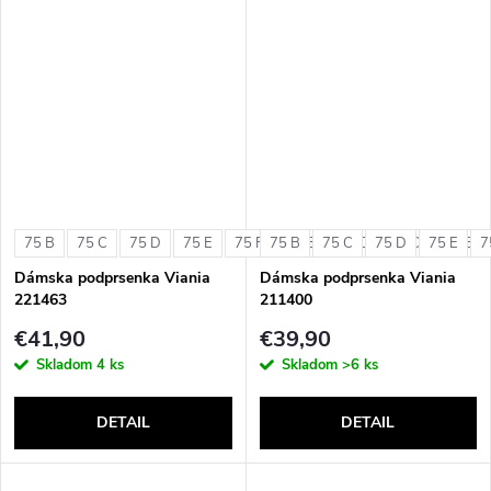
75 B
75 C
75 D
75 E
75 F
75 B
80 B
75 C
80 C
75 D
80 D
75 E
80 E
7
Dámska podprsenka Viania
Dámska podprsenka Viania
221463
211400
€41,90
€39,90
Skladom
4 ks
Skladom
>6 ks
DETAIL
DETAIL