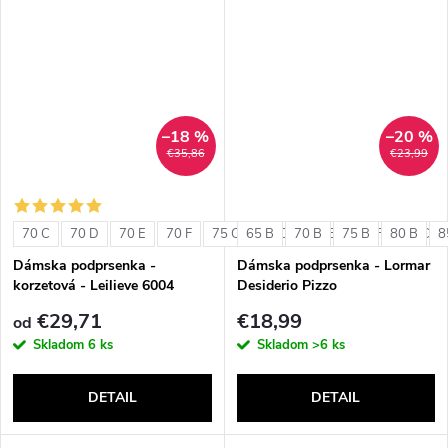
–18 %
–20 %
€35,86
€23,99
70 C
70 D
70 E
70 F
75 C
65 B
75 D
70 B
75 E
75 B
75 F
80 B
80 C
8
Dámska podprsenka -
Dámska podprsenka - Lormar
korzetová - Leilieve 6004
Desiderio Pizzo
€29,71
€18,99
od
Skladom
6 ks
Skladom
>6 ks
DETAIL
DETAIL