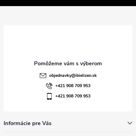
v
ä
k
t
y
v
i
ý
e
p
i
objednavky
@
ibielizen.sk
s
+421 908 709 953
+421 908 709 953
u
Informácie pre Vás