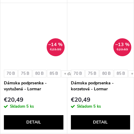
–14 %
–13 %
€23,99
€23,69
70 B
75 B
80 B
85 B
70 B
75 B
80 B
85 B
+ ďalšie
+
Dámska podprsenka -
Dámska podprsenka -
vystužená - Lormar
korzetová - Lormar
ExtraOrdinary Triangolo
ExtraOrdinary Fascia
€20,49
€20,49
Skladom
5 ks
Skladom
5 ks
DETAIL
DETAIL