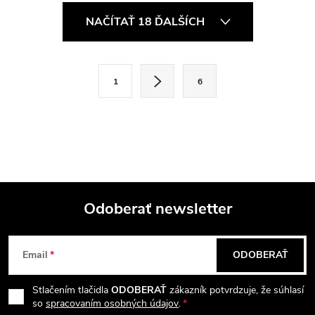
O
NAČÍTAŤ 18 ĎALŠÍCH
v
l
S
1
6
t
á
r
d
á
a
n
k
c
o
i
Odoberať newsletter
v
a
Z
e
n
Email
ODOBERAŤ
p
á
i
e
r
Stlačením tlačidla
ODOBERAŤ
zákazník potvrdzuje, že súhlasí
p
so
spracovaním osobných údajov
.