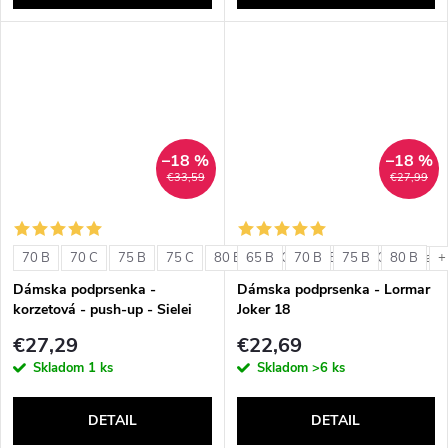
–18 %
–18 %
€33,59
€27,99
70 B
70 C
75 B
75 C
80 B
65 B
80 C
70 B
85 B
75 B
85 C
80 B
+ ďalši
+
Dámska podprsenka -
Dámska podprsenka - Lormar
korzetová - push-up - Sielei
Joker 18
1580
€27,29
€22,69
Skladom
1 ks
Skladom
>6 ks
DETAIL
DETAIL