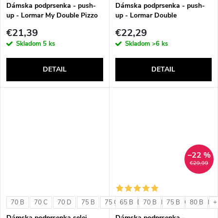
v
Dámska podprsenka - push-
Dámska podprsenka - push-
up - Lormar My Double Pizzo
up - Lormar Double
€21,39
€22,29
Skladom
5 ks
Skladom
>6 ks
DETAIL
DETAIL
–22 %
€29,99
70 B
70 C
70 D
75 B
75 C
65 B
75 D
70 B
80 B
75 B
80 C
80 B
80 D
+
Dámska podprsenka selei
Dámska podprsenka -