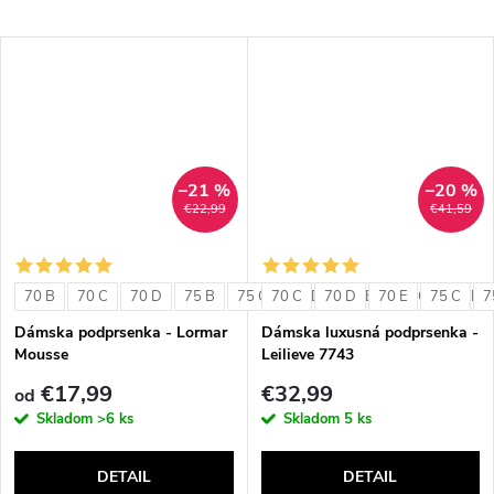
–21 %
–20 %
€22,99
€41,59
70 B
70 C
70 D
75 B
75 C
70 C
75 D
70 D
80 B
70 E
80 C
75 C
80 D
7
Dámska podprsenka - Lormar
Dámska luxusná podprsenka -
Mousse
Leilieve 7743
€17,99
€32,99
od
Skladom
>6 ks
Skladom
5 ks
DETAIL
DETAIL