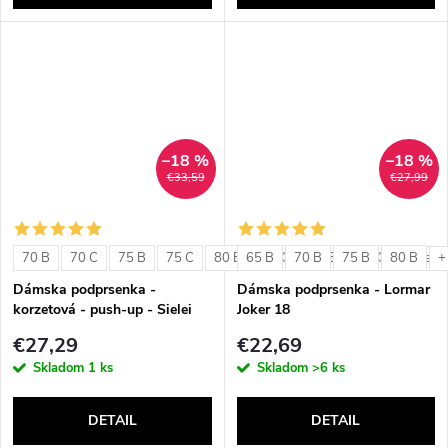
–18 %
–18 %
€33,59
€27,99
70 B
70 C
75 B
75 C
80 B
65 B
80 C
70 B
85 B
75 B
85 C
80 B
+ ďalši
+
Dámska podprsenka -
Dámska podprsenka - Lormar
korzetová - push-up - Sielei
Joker 18
1580
€27,29
€22,69
Skladom
1 ks
Skladom
>6 ks
DETAIL
DETAIL