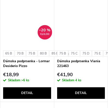
–20 %
€23,99
65 B
70 B
75 B
80 B
85 B
75 B
75 C
75 D
75 E
7
+ ďalšie
Dámska podprsenka - Lormar
Dámska podprsenka Viania
Desiderio Pizzo
221463
€18,99
€41,90
Skladom
>6 ks
Skladom
4 ks
DETAIL
DETAIL