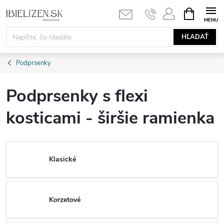
Prejsť
NÁKUPN
KOŠÍK
na
obsah
HĽADAŤ
Podprsenky
Podprsenky s flexi
kosticami - širšie ramienka
Klasické
Korzetové