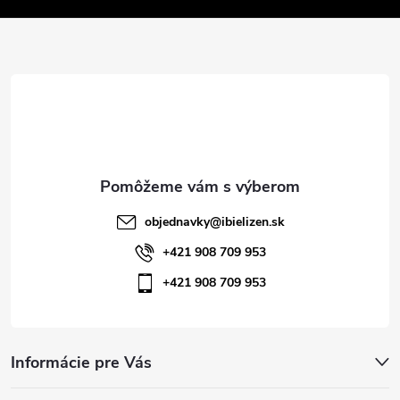
v
ä
k
t
y
v
i
ý
e
p
i
objednavky
@
ibielizen.sk
s
+421 908 709 953
+421 908 709 953
u
Informácie pre Vás