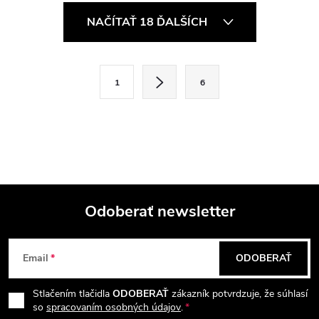
O
NAČÍTAŤ 18 ĎALŠÍCH
v
l
S
1
6
t
á
r
d
á
a
n
k
c
o
i
Odoberať newsletter
v
a
Z
e
n
Email
ODOBERAŤ
p
á
i
e
r
Stlačením tlačidla
ODOBERAŤ
zákazník potvrdzuje, že súhlasí
p
so
spracovaním osobných údajov
.