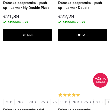
v
Dámska podprsenka - push-
Dámska podprsenka - push-
up - Lormar My Double Pizzo
up - Lormar Double
€21,39
€22,29
Skladom
5 ks
Skladom
>6 ks
DETAIL
DETAIL
–22 %
€29,99
70 B
70 C
70 D
75 B
75 C
65 B
75 D
70 B
80 B
75 B
80 C
80 B
80 D
+
Dámska podprsenka selei
Dámska podprsenka -