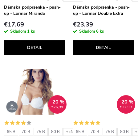
e
p
Dámska podprsenka - push-
Dámska podprsenka - push-
p
up - Lormar Miranda
up - Lormar Double Extra
r
€17,69
€23,39
r
Skladom
1 ks
Skladom
6 ks
o
o
DETAIL
DETAIL
d
d
u
u
k
k
t
–20 %
–20 %
t
€26,99
€27,99
o
o
v
65 B
70 B
75 B
80 B
65 B
70 B
75 B
80 B
+ ďalšie
+