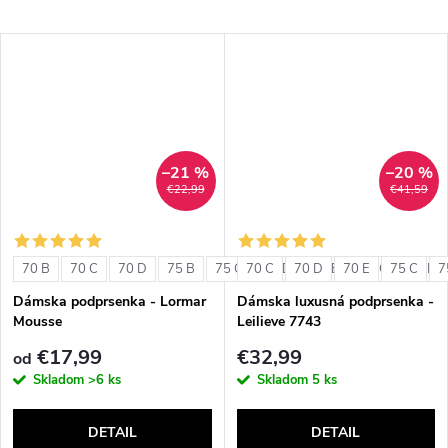
–21 %
–20 %
€22,99
€41,59
70 B
70 C
70 D
75 B
75 C
70 C
75 D
70 D
80 B
70 E
80 C
75 C
80 D
7
Dámska podprsenka - Lormar
Dámska luxusná podprsenka -
Mousse
Leilieve 7743
€17,99
€32,99
od
Skladom
>6 ks
Skladom
5 ks
DETAIL
DETAIL