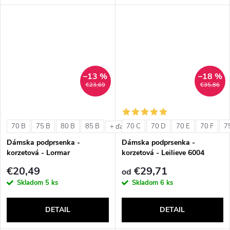
–13 %
–18 %
€23,69
€35,86
70 B
75 B
80 B
85 B
70 C
70 D
70 E
70 F
7
+ ďalšie
Dámska podprsenka -
Dámska podprsenka -
korzetová - Lormar
korzetová - Leilieve 6004
ExtraOrdinary Fascia
€20,49
€29,71
od
Skladom
5 ks
Skladom
6 ks
DETAIL
DETAIL