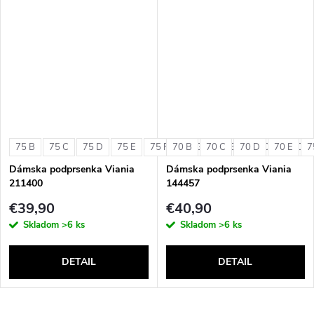
75 B
75 C
75 D
75 E
75 F
70 B
75 G
70 C
80 B
70 D
80 C
70 E
80 D
7
Dámska podprsenka Viania
Dámska podprsenka Viania
211400
144457
€39,90
€40,90
Skladom
>6 ks
Skladom
>6 ks
DETAIL
DETAIL