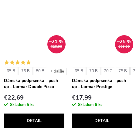
–21 %
–25 %
€28,99
€23,99
65 B
75 B
80 B
65 B
70 B
70 C
75 B
7
+ ďalšie
Dámska podprsenka - push-
Dámska podprsenka - push-
up - Lormar Double Pizzo
up - Lormar Prestige
€22,69
€17,99
Skladom
5 ks
Skladom
6 ks
DETAIL
DETAIL