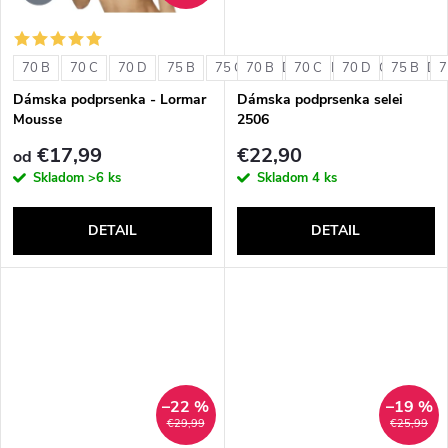
o
o
v
70 B
70 C
70 D
75 B
75 C
70 B
75 D
70 C
80 B
70 D
80 C
75 B
80 D
7
v
Dámska podprsenka - Lormar
Dámska podprsenka selei
Mousse
2506
€17,99
€22,90
od
Skladom
>6 ks
Skladom
4 ks
DETAIL
DETAIL
–22 %
–19 %
€29,99
€25,99