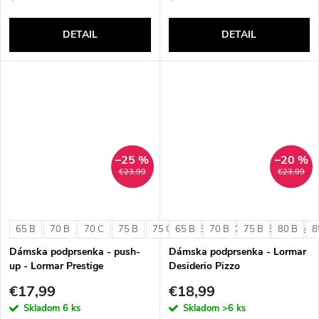
DETAIL
DETAIL
–25 %
–20 %
€23,99
€23,99
65 B
70 B
70 C
75 B
75 C
65 B
80 B
70 B
80 C
75 B
85 B
80 B
8
+ ďalši
Dámska podprsenka - push-
Dámska podprsenka - Lormar
up - Lormar Prestige
Desiderio Pizzo
€17,99
€18,99
Skladom
6 ks
Skladom
>6 ks