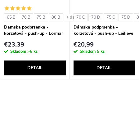
65 B
70 B
75 B
80 B
70 C
70 D
75 C
75 D
8
+ ďalšie
Dámska podprsenka -
Dámska podprsenka -
korzetová - push-up - Lormar
korzetová - push-up - Leilieve
Double Extra Pizzo
6001
€23,39
€20,99
Skladom
>6 ks
Skladom
5 ks
DETAIL
DETAIL