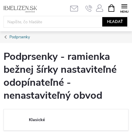
Prejsť
NÁKUPN
KOŠÍK
na
obsah
HĽADAŤ
Podprsenky
Podprsenky - ramienka
bežnej šírky nastaviteľné
odopínateľné -
nenastaviteľný obvod
Klasické