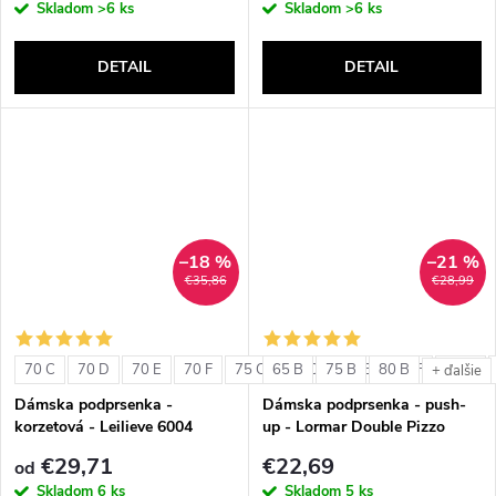
Skladom
>6 ks
Skladom
>6 ks
DETAIL
DETAIL
–18 %
–21 %
€35,86
€28,99
70 C
70 D
70 E
70 F
75 C
65 B
75 D
75 B
75 E
80 B
75 F
80 C
+ ďalšie
Dámska podprsenka -
Dámska podprsenka - push-
korzetová - Leilieve 6004
up - Lormar Double Pizzo
€29,71
€22,69
od
Skladom
6 ks
Skladom
5 ks