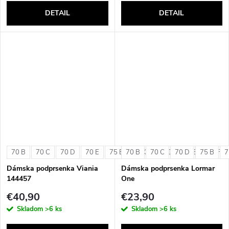
DETAIL
DETAIL
70 B
70 C
70 D
70 E
75 B
70 B
75 C
70 C
75 D
70 D
75 E
75 B
75 F
7
Dámska podprsenka Viania
Dámska podprsenka Lormar
144457
One
€40,90
€23,90
Skladom
>6 ks
Skladom
>6 ks