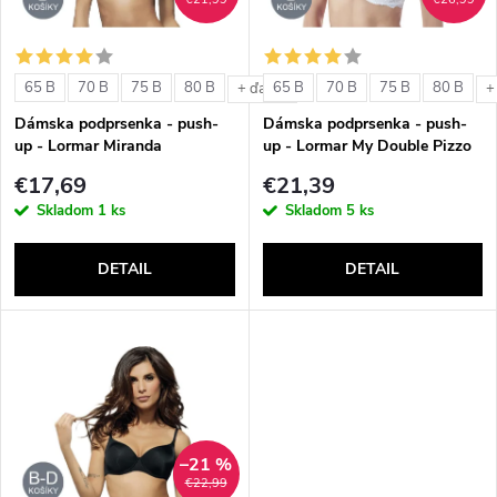
i
i
s
e
65 B
70 B
75 B
80 B
65 B
70 B
75 B
80 B
+ ďalšie
+
p
Dámska podprsenka - push-
Dámska podprsenka - push-
p
up - Lormar Miranda
up - Lormar My Double Pizzo
r
€17,69
€21,39
r
Skladom
1 ks
Skladom
5 ks
o
o
DETAIL
DETAIL
d
d
u
u
k
k
t
–21 %
t
€22,99