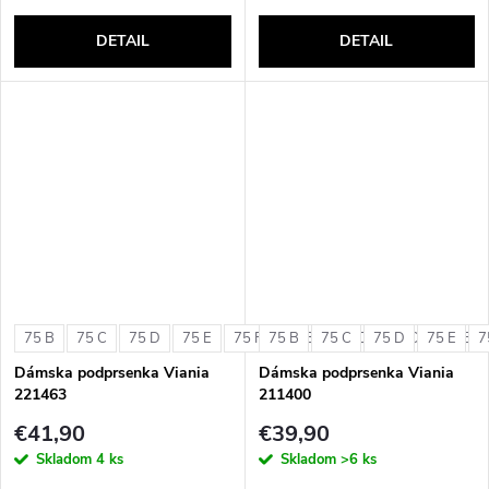
DETAIL
DETAIL
75 B
75 C
75 D
75 E
75 F
75 B
80 B
75 C
80 C
75 D
80 D
75 E
80 E
7
Dámska podprsenka Viania
Dámska podprsenka Viania
221463
211400
€41,90
€39,90
Skladom
4 ks
Skladom
>6 ks