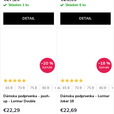
Skladom
1 ks
Skladom
6 ks
DETAIL
DETAIL
–20 %
–18 %
€27,99
€27,99
65 B
70 B
75 B
80 B
65 B
70 B
75 B
80 B
+ ďalšie
+
Dámska podprsenka - push-
Dámska podprsenka - Lormar
up - Lormar Double
Joker 18
€22,29
€22,69