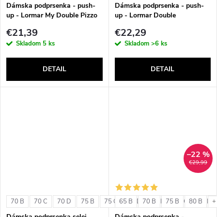
v
Dámska podprsenka - push-
Dámska podprsenka - push-
up - Lormar My Double Pizzo
up - Lormar Double
€21,39
€22,29
Skladom
5 ks
Skladom
>6 ks
DETAIL
DETAIL
–22 %
€29,99
70 B
70 C
70 D
75 B
75 C
65 B
75 D
70 B
80 B
75 B
80 C
80 B
80 D
+
Dámska podprsenka selei
Dámska podprsenka -