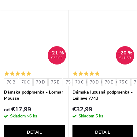
–21 %
–20 %
€22,99
€41,59
70 B
70 C
70 D
75 B
75 C
70 C
75 D
70 D
80 B
70 E
80 C
75 C
80 D
7
Dámska podprsenka - Lormar
Dámska luxusná podprsenka -
Mousse
Leilieve 7743
€17,99
€32,99
od
Skladom
>6 ks
Skladom
5 ks
DETAIL
DETAIL