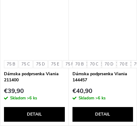
75 B
75 C
75 D
75 E
75 F
70 B
75 G
70 C
80 B
70 D
80 C
70 E
80 D
7
Dámska podprsenka Viania
Dámska podprsenka Viania
211400
144457
€39,90
€40,90
Skladom
>6 ks
Skladom
>6 ks
DETAIL
DETAIL