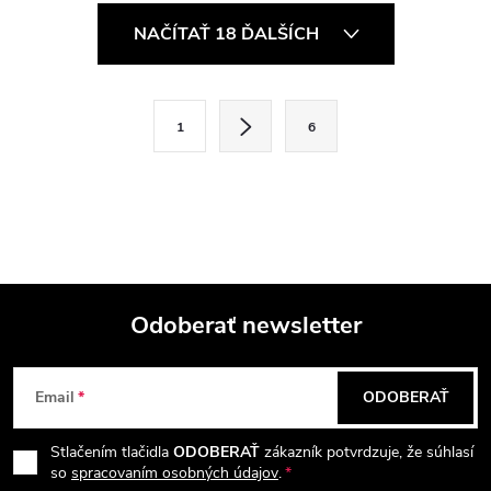
O
NAČÍTAŤ 18 ĎALŠÍCH
v
l
S
1
6
t
á
r
d
á
a
n
k
c
o
i
Odoberať newsletter
v
a
Z
e
n
Email
ODOBERAŤ
p
á
i
e
r
Stlačením tlačidla
ODOBERAŤ
zákazník potvrdzuje, že súhlasí
p
so
spracovaním osobných údajov
.