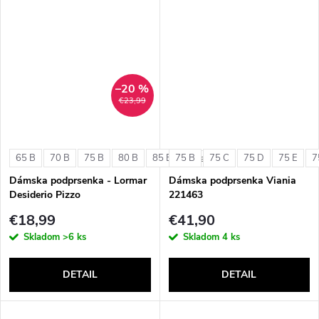
–20 %
€23,99
65 B
70 B
75 B
80 B
85 B
75 B
75 C
75 D
75 E
7
+ ďalšie
Dámska podprsenka - Lormar
Dámska podprsenka Viania
Desiderio Pizzo
221463
€18,99
€41,90
Skladom
>6 ks
Skladom
4 ks
DETAIL
DETAIL