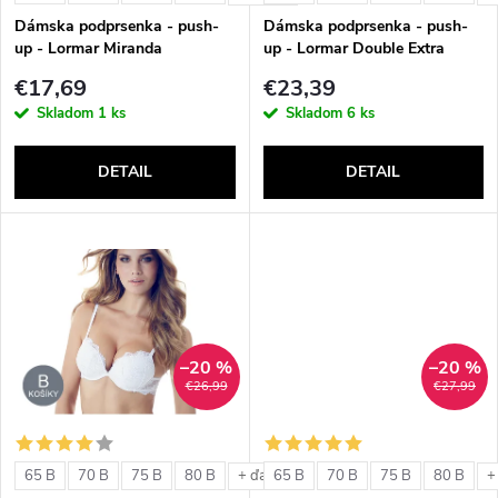
e
p
Dámska podprsenka - push-
Dámska podprsenka - push-
p
up - Lormar Miranda
up - Lormar Double Extra
r
€17,69
€23,39
r
Skladom
1 ks
Skladom
6 ks
o
o
DETAIL
DETAIL
d
d
u
u
k
k
t
–20 %
–20 %
t
€26,99
€27,99
o
o
v
65 B
70 B
75 B
80 B
65 B
70 B
75 B
80 B
+ ďalšie
+