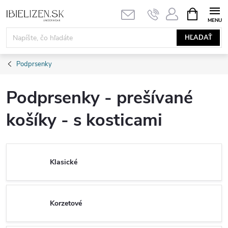
Prejsť
NÁKUPN
KOŠÍK
na
obsah
HĽADAŤ
Podprsenky
Podprsenky - prešívané
košíky - s kosticami
Klasické
Korzetové