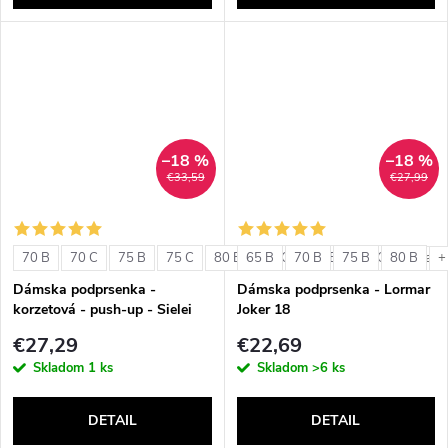
–18 %
–18 %
€33,59
€27,99
70 B
70 C
75 B
75 C
80 B
65 B
80 C
70 B
85 B
75 B
85 C
80 B
+ ďalši
+
Dámska podprsenka -
Dámska podprsenka - Lormar
korzetová - push-up - Sielei
Joker 18
1580
€27,29
€22,69
Skladom
1 ks
Skladom
>6 ks
DETAIL
DETAIL