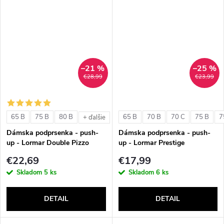
–21 %
–25 %
€28,99
€23,99
65 B
75 B
80 B
65 B
70 B
70 C
75 B
7
+ ďalšie
Dámska podprsenka - push-
Dámska podprsenka - push-
up - Lormar Double Pizzo
up - Lormar Prestige
€22,69
€17,99
Skladom
5 ks
Skladom
6 ks
DETAIL
DETAIL