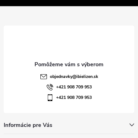
v
ä
k
t
y
v
i
ý
e
p
i
objednavky
@
ibielizen.sk
s
+421 908 709 953
+421 908 709 953
u
Informácie pre Vás