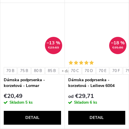
–13 %
–18 %
€23,69
€35,86
70 B
75 B
80 B
85 B
70 C
70 D
70 E
70 F
7
+ ďalšie
Dámska podprsenka -
Dámska podprsenka -
korzetová - Lormar
korzetová - Leilieve 6004
ExtraOrdinary Fascia
€20,49
€29,71
od
Skladom
5 ks
Skladom
6 ks
DETAIL
DETAIL