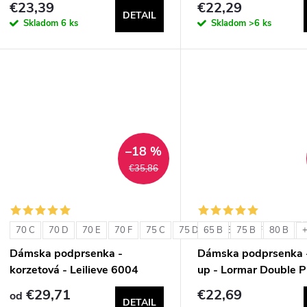
€23,39
€22,29
DETAIL
Skladom
6 ks
Skladom
>6 ks
–18 %
€35,86
70 C
70 D
70 E
70 F
75 C
75 D
65 B
75 E
75 B
75 F
80 B
80 C
+
Dámska podprsenka -
Dámska podprsenka 
korzetová - Leilieve 6004
up - Lormar Double P
€29,71
€22,69
od
DETAIL