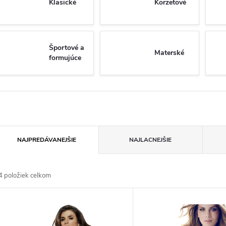
Klasické
Korzetové
Športové a
Materské
formujúce
R
NAJPREDÁVANEJŠIE
NAJLACNEJŠIE
a
4
položiek celkom
d
V
e
ý