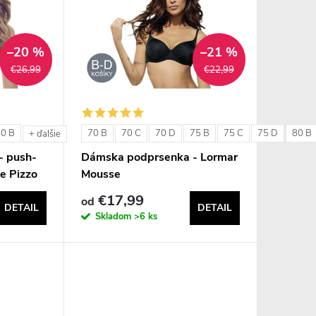
–20 %
–21 %
€26,99
€22,99
80 B
70 B
70 C
70 D
75 B
75 C
75 D
80 B
+ ďalšie
- push-
Dámska podprsenka - Lormar
e Pizzo
Mousse
€17,99
od
DETAIL
DETAIL
Skladom
>6 ks