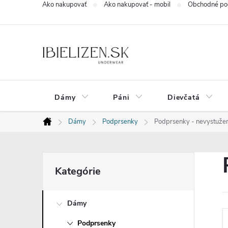
Ako nakupovať
Ako nakupovať - mobil
Obchodné po
Prejsť
na
obsah
Dámy
Páni
Dievčatá
Dámy
Podprsenky
Podprsenky - nevystužen
Domov
B
Preskočiť
Kategórie
kategórie
o
Dámy
č
Podprsenky