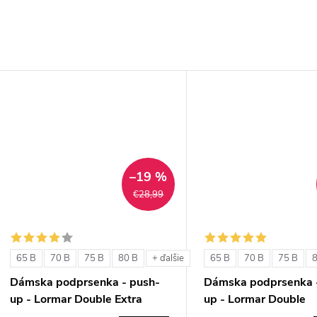
–19 %
€28,99
65 B
70 B
75 B
80 B
65 B
70 B
75 B
+ ďalšie
Dámska podprsenka - push-
Dámska podprsenka 
up - Lormar Double Extra
up - Lormar Double