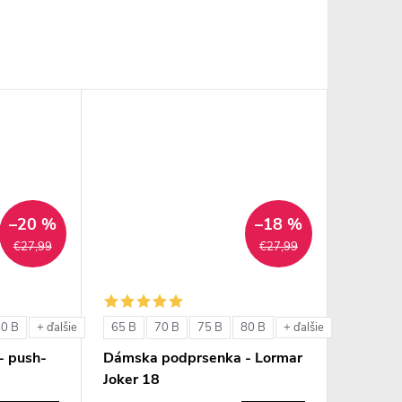
–20 %
–18 %
€27,99
€27,99
80 B
65 B
70 B
75 B
80 B
+ ďalšie
+ ďalšie
- push-
Dámska podprsenka - Lormar
Joker 18