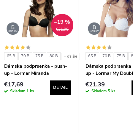
n
p
–19 %
€21,99
e
s
p
p
65 B
70 B
75 B
80 B
65 B
70 B
75 B
+ ďalšie
r
Dámska podprsenka - push-
Dámska podprsenka 
r
up - Lormar Miranda
up - Lormar My Doubl
o
€17,69
€21,39
o
DETAIL
d
Skladom
1 ks
Skladom
5 ks
d
u
u
k
k