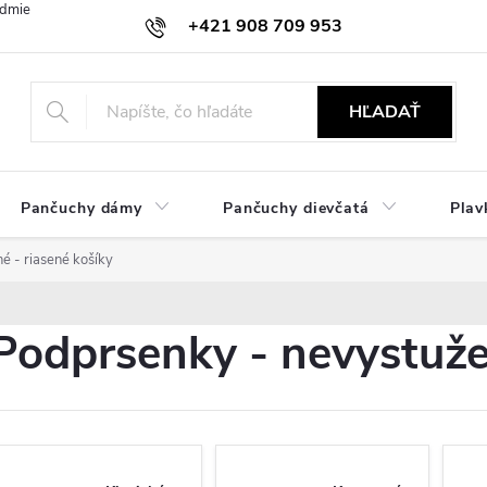
dmienky
Ochrana osobných údajov
Zásady používania cookies
+421 908 709 953
objednavky@ibielizen.sk
HĽADAŤ
Pančuchy dámy
Pančuchy dievčatá
Plav
é - riasené košíky
Podprsenky - nevystuže