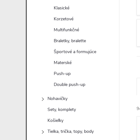
n
Klasické
ý
Korzetové
Multifunkčné
p
Braletky, bralette
a
Športové a formujúce
Materské
n
Push-up
e
Double push-up
l
Nohavičky
9
Sety, komplety
Košieľky
Tielka, trička, topy, body