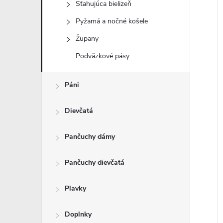
Sťahujúca bielizeň
Pyžamá a nočné košele
i
Župany
i
Podväzkové pásy
Páni
Dievčatá
Pančuchy dámy
Pančuchy dievčatá
Plavky
Doplnky