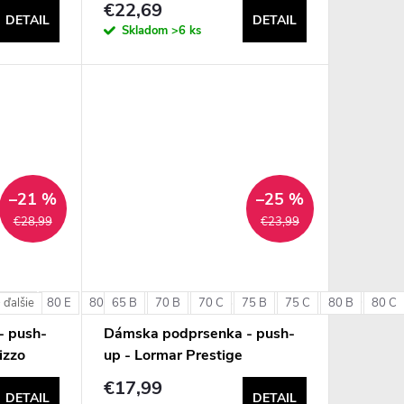
€22,69
DETAIL
DETAIL
Skladom
>6 ks
–21 %
–25 %
€28,99
€23,99
80 D
80 E
80 F
65 B
85 C
70 B
85 D
70 C
85 E
75 B
90 C
75 C
90 D
80 B
90 E
80 C
 ďalšie
+ 
- push-
Dámska podprsenka - push-
izzo
up - Lormar Prestige
€17,99
DETAIL
DETAIL