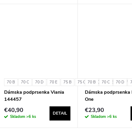
70 B
70 C
70 D
70 E
75 B
75 C
70 B
75 D
70 C
75 E
70 D
75 F
Dámska podprsenka Viania
Dámska podprsenka 
144457
One
€40,90
€23,90
DETAIL
Skladom
>6 ks
Skladom
>6 ks