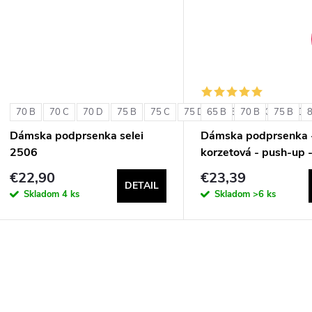
t
t
o
o
v
v
70 B
70 C
70 D
75 B
75 C
75 D
65 B
80 B
70 B
80 C
75 B
80 D
Dámska podprsenka selei
Dámska podprsenka 
2506
korzetová - push-up 
Double Extra Pizzo
€22,90
€23,39
DETAIL
Skladom
4 ks
Skladom
>6 ks