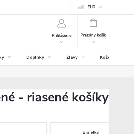
Čo inde nenájdete
Blog
EUR
NÁKUPNÝ
KOŠÍK
Prázdny košík
Prihlásenie
ky
Doplnky
Zľavy
Kožený tovar
né - riasené košíky
Braletky,