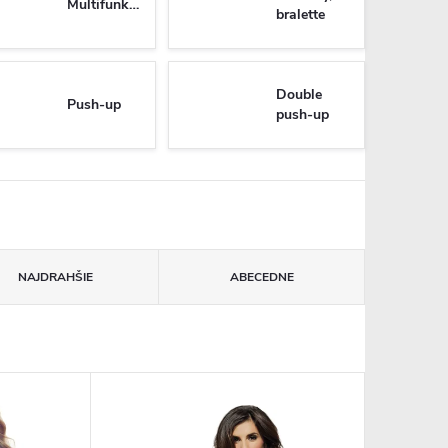
Multifunkčné
bralette
Double
Push-up
push-up
NAJDRAHŠIE
ABECEDNE