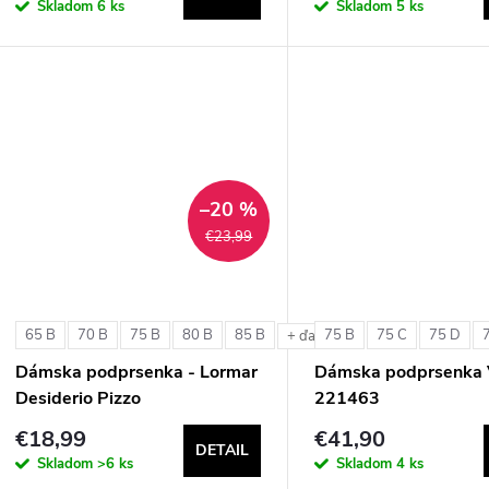
Skladom
6 ks
Skladom
5 ks
–20 %
€23,99
65 B
70 B
75 B
80 B
85 B
75 B
75 C
75 D
+ ďalšie
Dámska podprsenka - Lormar
Dámska podprsenka 
Desiderio Pizzo
221463
€18,99
€41,90
DETAIL
Skladom
>6 ks
Skladom
4 ks