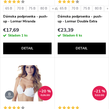
s
e
65 B
70 B
75 B
80 B
65 B
70 B
75 B
80 B
+ ďalšie
+
p
Dámska podprsenka - push-
Dámska podprsenka - push-
p
up - Lormar Miranda
up - Lormar Double Extra
r
€17,69
€23,39
r
Skladom
1 ks
Skladom
6 ks
o
o
DETAIL
DETAIL
d
d
u
u
k
k
t
–20 %
–21 %
t
€26,99
€22,99
o