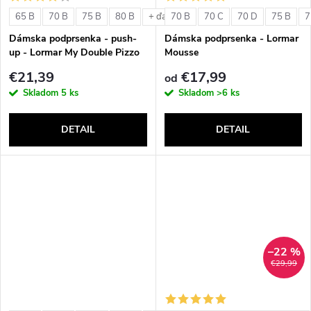
o
v
65 B
70 B
75 B
80 B
70 B
70 C
70 D
75 B
7
+ ďalšie
v
Dámska podprsenka - push-
Dámska podprsenka - Lormar
up - Lormar My Double Pizzo
Mousse
€21,39
€17,99
od
Skladom
5 ks
Skladom
>6 ks
DETAIL
DETAIL
–22 %
€29,99