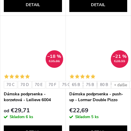
DETAIL
DETAIL
–18 %
–21 %
€35,86
€28,99
70 C
70 D
70 E
70 F
75 C
65 B
75 D
75 B
75 E
80 B
75 F
80 C
+ ďalšie
Dámska podprsenka -
Dámska podprsenka - push-
korzetová - Leilieve 6004
up - Lormar Double Pizzo
€29,71
€22,69
od
Skladom
6 ks
Skladom
5 ks