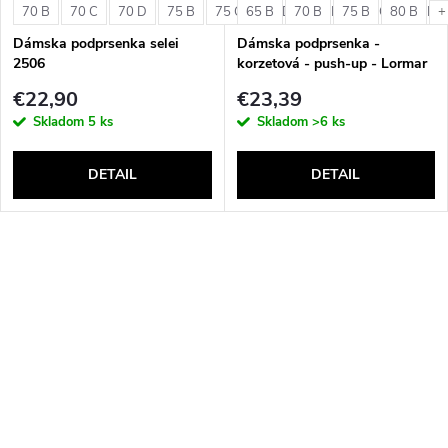
70 B
70 C
70 D
75 B
75 C
65 B
75 D
70 B
80 B
75 B
80 C
80 B
80 D
+
Dámska podprsenka selei
Dámska podprsenka -
2506
korzetová - push-up - Lormar
Double Extra Pizzo
€22,90
€23,39
Skladom
5 ks
Skladom
>6 ks
DETAIL
DETAIL