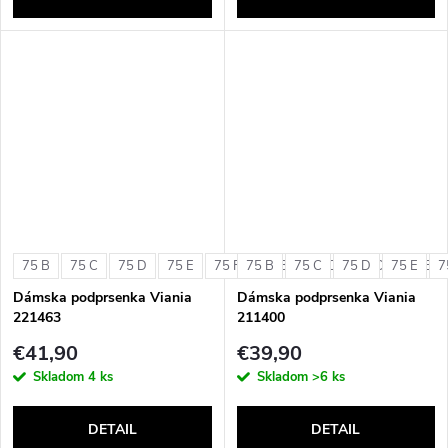
75 B
75 C
75 D
75 E
75 F
75 B
80 B
75 C
80 C
75 D
80 D
75 E
80 E
7
Dámska podprsenka Viania
Dámska podprsenka Viania
221463
211400
€41,90
€39,90
Skladom
4 ks
Skladom
>6 ks
DETAIL
DETAIL