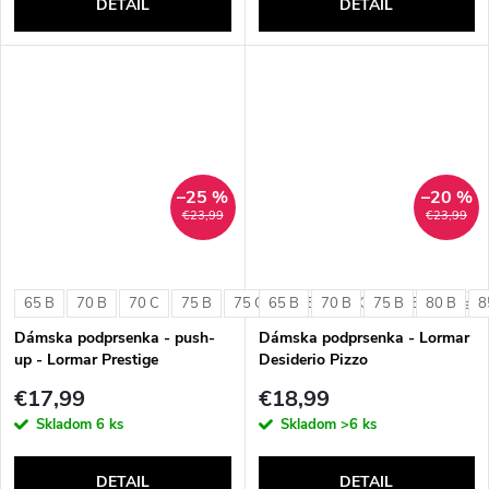
DETAIL
DETAIL
–25 %
–20 %
€23,99
€23,99
65 B
70 B
70 C
75 B
75 C
65 B
80 B
70 B
80 C
75 B
85 B
80 B
8
+ ďalši
Dámska podprsenka - push-
Dámska podprsenka - Lormar
up - Lormar Prestige
Desiderio Pizzo
€17,99
€18,99
Skladom
6 ks
Skladom
>6 ks
DETAIL
DETAIL