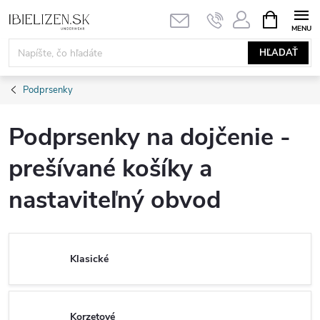
Prejsť
NÁKUPN
KOŠÍK
na
obsah
HĽADAŤ
Podprsenky
Podprsenky na dojčenie -
prešívané košíky a
nastaviteľný obvod
Klasické
Korzetové