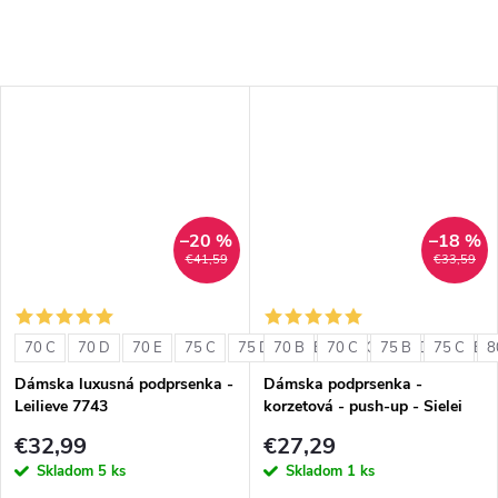
–20 %
–18 %
€41,59
€33,59
70 C
70 D
70 E
75 C
75 D
70 B
75 E
70 C
80 C
75 B
80 D
75 C
80 E
8
Dámska luxusná podprsenka -
Dámska podprsenka -
Leilieve 7743
korzetová - push-up - Sielei
1580
€32,99
€27,29
Skladom
5 ks
Skladom
1 ks