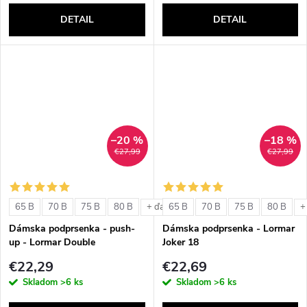
DETAIL
DETAIL
–20 %
–18 %
€27,99
€27,99
65 B
70 B
75 B
80 B
65 B
70 B
75 B
80 B
+ ďalšie
+
Dámska podprsenka - push-
Dámska podprsenka - Lormar
up - Lormar Double
Joker 18
€22,29
€22,69
Skladom
>6 ks
Skladom
>6 ks