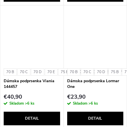
70 B
70 C
70 D
70 E
75 B
70 B
75 C
70 C
75 D
70 D
75 E
75 B
75 F
7
Dámska podprsenka Viania
Dámska podprsenka Lormar
144457
One
€40,90
€23,90
Skladom
>6 ks
Skladom
>6 ks
DETAIL
DETAIL