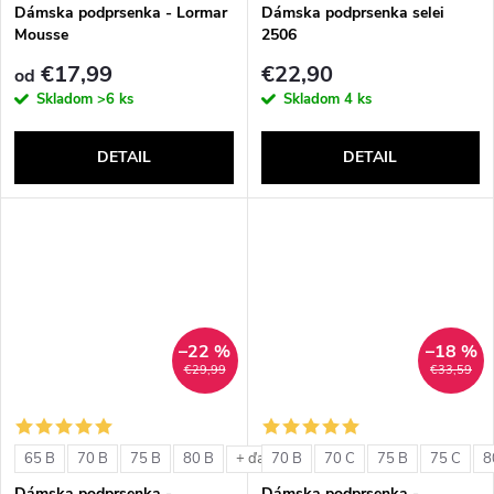
v
Dámska podprsenka - Lormar
Dámska podprsenka selei
Mousse
2506
€17,99
€22,90
od
Skladom
>6 ks
Skladom
4 ks
DETAIL
DETAIL
–22 %
–18 %
€29,99
€33,59
65 B
70 B
75 B
80 B
70 B
70 C
75 B
75 C
8
+ ďalšie
Dámska podprsenka -
Dámska podprsenka -