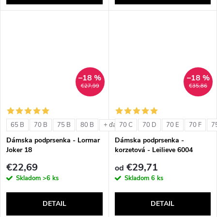
–18 %
–18 %
€27,99
€35,86
65 B
70 B
75 B
80 B
70 C
70 D
70 E
70 F
7
+ ďalšie
Dámska podprsenka - Lormar
Dámska podprsenka -
Joker 18
korzetová - Leilieve 6004
€22,69
€29,71
od
Skladom
>6 ks
Skladom
6 ks
DETAIL
DETAIL