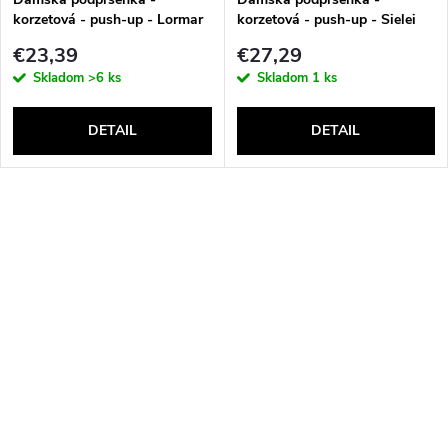
korzetová - push-up - Lormar
korzetová - push-up - Sielei
Double Extra Pizzo
1580
€23,39
€27,29
Skladom
>6 ks
Skladom
1 ks
DETAIL
DETAIL