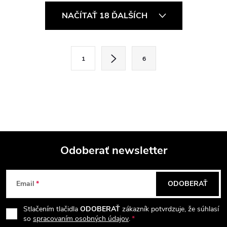
O
NAČÍTAŤ 18 ĎALŠÍCH
v
l
S
1
6
t
á
r
d
á
a
n
k
c
o
i
Odoberať newsletter
v
a
Z
e
n
Email
ODOBERAŤ
p
á
i
e
r
Stlačením tlačidla
ODOBERAŤ
zákazník potvrdzuje, že súhlasí
p
so
spracovaním osobných údajov
.