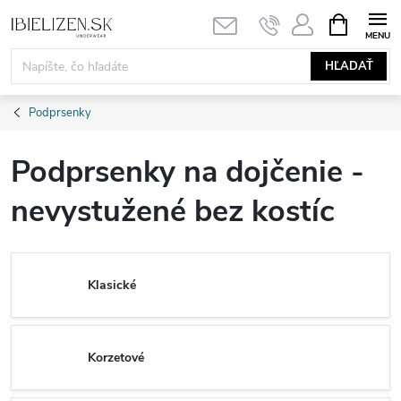
Prejsť
NÁKUPN
KOŠÍK
na
obsah
HĽADAŤ
Podprsenky
Podprsenky na dojčenie -
nevystužené bez kostíc
Klasické
Korzetové