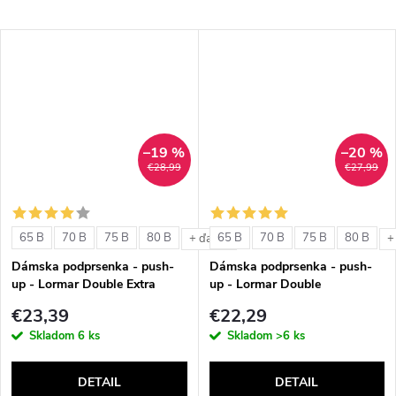
–19 %
–20 %
€28,99
€27,99
65 B
70 B
75 B
80 B
65 B
70 B
75 B
80 B
+ ďalšie
+
Dámska podprsenka - push-
Dámska podprsenka - push-
up - Lormar Double Extra
up - Lormar Double
€23,39
€22,29
Skladom
6 ks
Skladom
>6 ks
DETAIL
DETAIL