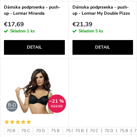
e
p
Dámska podprsenka - push-
Dámska podprsenka - push-
p
up - Lormar Miranda
up - Lormar My Double Pizzo
r
€17,69
€21,39
r
Skladom
1 ks
Skladom
5 ks
o
o
DETAIL
DETAIL
d
d
u
u
k
k
t
–21 %
t
€22,99
o
o
v
70 B
70 C
70 D
75 B
75 C
70 B
75 D
70 C
80 B
70 D
80 C
75 B
80 D
7