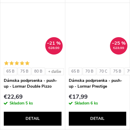
–21 %
–25 %
€28,99
€23,99
65 B
75 B
80 B
65 B
70 B
70 C
75 B
7
+ ďalšie
Dámska podprsenka - push-
Dámska podprsenka - push-
up - Lormar Double Pizzo
up - Lormar Prestige
€22,69
€17,99
Skladom
5 ks
Skladom
6 ks
DETAIL
DETAIL