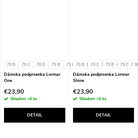
70 B
70 C
70 D
75 B
75 C
70 B
75 D
70 C
80 B
75 B
80 C
75 C
80 D
8
Dámska podprsenka Lormar
Dámska podprsenka Lormar
One
Shine
€23,90
€23,90
Skladom
>6 ks
Skladom
>6 ks
DETAIL
DETAIL