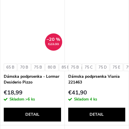
–20 %
€23,99
65 B
70 B
75 B
80 B
85 B
75 B
75 C
75 D
75 E
7
+ ďalšie
Dámska podprsenka - Lormar
Dámska podprsenka Viania
Desiderio Pizzo
221463
€18,99
€41,90
Skladom
>6 ks
Skladom
4 ks
DETAIL
DETAIL