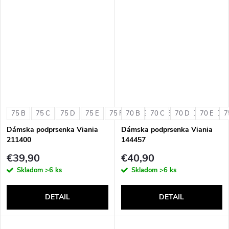
75 B
75 C
75 D
75 E
75 F
70 B
75 G
70 C
80 B
70 D
80 C
70 E
80 D
7
Dámska podprsenka Viania
Dámska podprsenka Viania
211400
144457
€39,90
€40,90
Skladom
>6 ks
Skladom
>6 ks
DETAIL
DETAIL