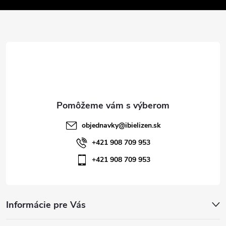
v
ä
k
t
y
v
i
ý
e
p
i
objednavky
@
ibielizen.sk
s
+421 908 709 953
+421 908 709 953
u
Informácie pre Vás