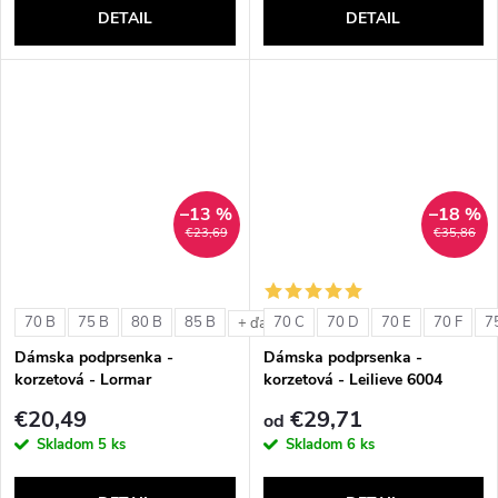
DETAIL
DETAIL
–13 %
–18 %
€23,69
€35,86
70 B
75 B
80 B
85 B
70 C
70 D
70 E
70 F
7
+ ďalšie
Dámska podprsenka -
Dámska podprsenka -
korzetová - Lormar
korzetová - Leilieve 6004
ExtraOrdinary Fascia
€20,49
€29,71
od
Skladom
5 ks
Skladom
6 ks