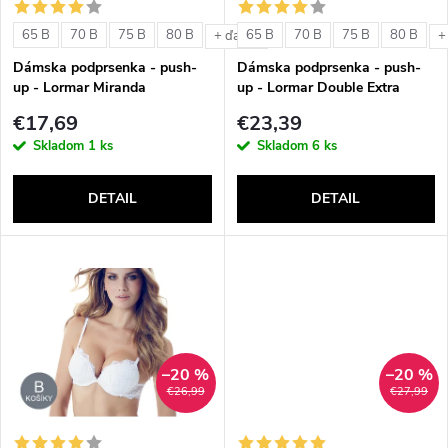
s
e
65 B
70 B
75 B
80 B
65 B
70 B
75 B
80 B
+ ďalšie
+
p
Dámska podprsenka - push-
Dámska podprsenka - push-
p
up - Lormar Miranda
up - Lormar Double Extra
r
€17,69
€23,39
r
Skladom
1 ks
Skladom
6 ks
o
o
DETAIL
DETAIL
d
d
u
u
k
k
t
–20 %
–20 %
t
€26,99
€27,99
o