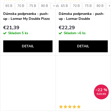
o
v
65 B
70 B
75 B
80 B
65 B
70 B
75 B
80 B
+ ďalšie
+
v
Dámska podprsenka - push-
Dámska podprsenka - push-
up - Lormar My Double Pizzo
up - Lormar Double
€21,39
€22,29
Skladom
5 ks
Skladom
>6 ks
DETAIL
DETAIL
–22 %
€29,99