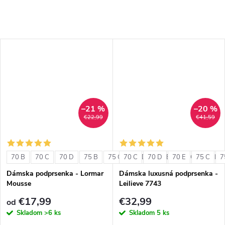
–21 %
–20 %
€22,99
€41,59
70 B
70 C
70 D
75 B
75 C
70 C
75 D
70 D
80 B
70 E
80 C
75 C
80 D
7
Dámska podprsenka - Lormar
Dámska luxusná podprsenka -
Mousse
Leilieve 7743
€17,99
€32,99
od
Skladom
>6 ks
Skladom
5 ks