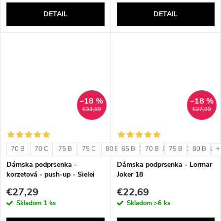
DETAIL
DETAIL
–18 %
–18 %
€33,59
€27,99
70 B
70 C
75 B
75 C
80 B
65 B
80 C
70 B
85 B
75 B
85 C
80 B
+ ďalši
+
Dámska podprsenka -
Dámska podprsenka - Lormar
korzetová - push-up - Sielei
Joker 18
1580
€27,29
€22,69
Skladom
1 ks
Skladom
>6 ks