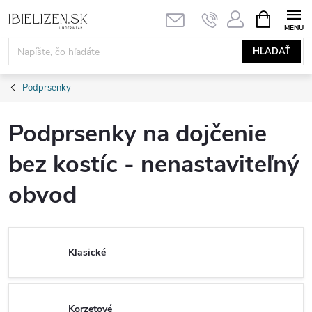
Prejsť
NÁKUPN
KOŠÍK
na
obsah
HĽADAŤ
Podprsenky
Podprsenky na dojčenie
bez kostíc - nenastaviteľný
obvod
Klasické
Korzetové