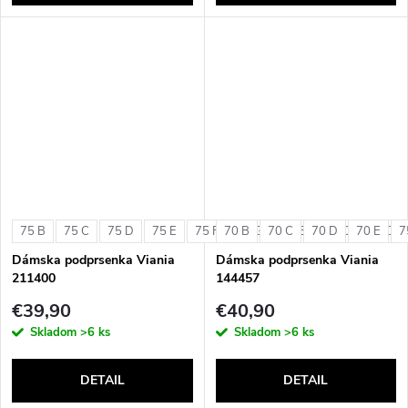
75 B
75 C
75 D
75 E
75 F
70 B
75 G
70 C
80 B
70 D
80 C
70 E
80 D
7
Dámska podprsenka Viania
Dámska podprsenka Viania
211400
144457
€39,90
€40,90
Skladom
>6 ks
Skladom
>6 ks
DETAIL
DETAIL