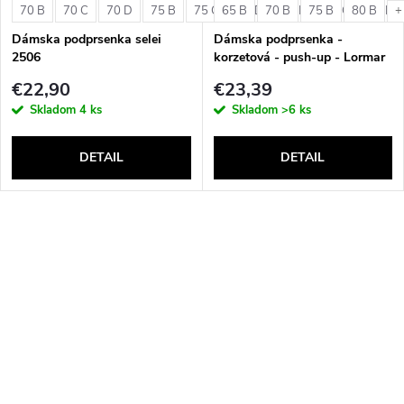
70 B
70 C
70 D
75 B
75 C
65 B
75 D
70 B
80 B
75 B
80 C
80 B
80 D
+
Dámska podprsenka selei
Dámska podprsenka -
2506
korzetová - push-up - Lormar
Double Extra Pizzo
€22,90
€23,39
Skladom
4 ks
Skladom
>6 ks
DETAIL
DETAIL