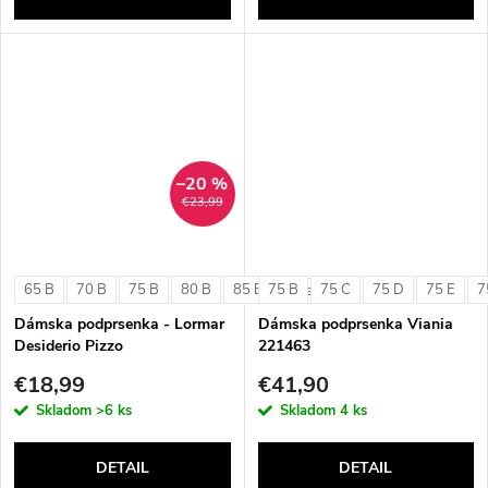
–20 %
€23,99
65 B
70 B
75 B
80 B
85 B
75 B
75 C
75 D
75 E
7
+ ďalšie
Dámska podprsenka - Lormar
Dámska podprsenka Viania
Desiderio Pizzo
221463
€18,99
€41,90
Skladom
>6 ks
Skladom
4 ks
DETAIL
DETAIL