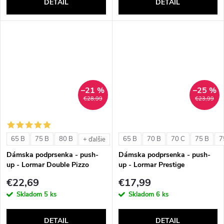
DETAIL
DETAIL
–21 %
–25 %
€28,99
€23,99
65 B
75 B
80 B
65 B
70 B
70 C
75 B
7
+ ďalšie
Dámska podprsenka - push-
Dámska podprsenka - push-
up - Lormar Double Pizzo
up - Lormar Prestige
€22,69
€17,99
Skladom
5 ks
Skladom
6 ks
DETAIL
DETAIL