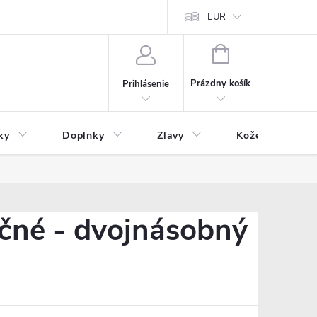
Čo inde nenájdete
Blog
EUR
NÁKUPNÝ
KOŠÍK
Prázdny košík
Prihlásenie
ky
Doplnky
Zľavy
Kožený tovar
čné - dvojnásobný