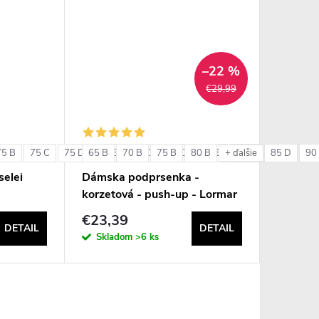
–22 %
€29,99
75 B
75 C
75 D
65 B
80 B
70 B
80 C
75 B
80 D
80 B
85 B
85 C
85 D
90
+ ďalšie
elei
Dámska podprsenka -
korzetová - push-up - Lormar
Double Extra Pizzo
€23,39
DETAIL
DETAIL
Skladom
>6 ks