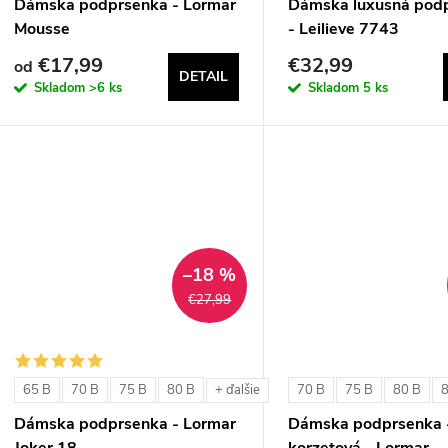
Dámska podprsenka - Lormar
Dámska luxusná pod
Mousse
- Leilieve 7743
€17,99
€32,99
od
DETAIL
Skladom
>6 ks
Skladom
5 ks
–18 %
€27,99
65 B
70 B
75 B
80 B
70 B
75 B
80 B
+ ďalšie
Dámska podprsenka - Lormar
Dámska podprsenka 
Joker 18
korzetová - Lormar