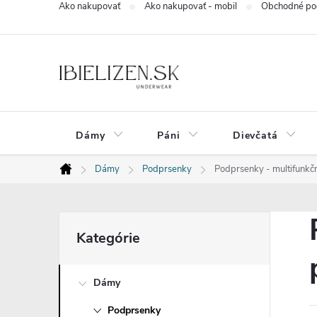
Ako nakupovať
Ako nakupovať - mobil
Obchodné po
Prejsť
na
obsah
Dámy
Páni
Dievčatá
Dámy
Podprsenky
Podprsenky - multifunkč
Domov
B
Preskočiť
Kategórie
kategórie
o
Dámy
č
Podprsenky