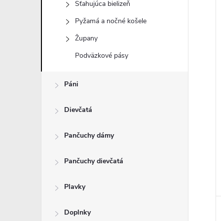
Sťahujúca bielizeň
Pyžamá a nočné košele
Župany
i
Podväzkové pásy
i
Páni
Dievčatá
Pančuchy dámy
Pančuchy dievčatá
Plavky
Doplnky