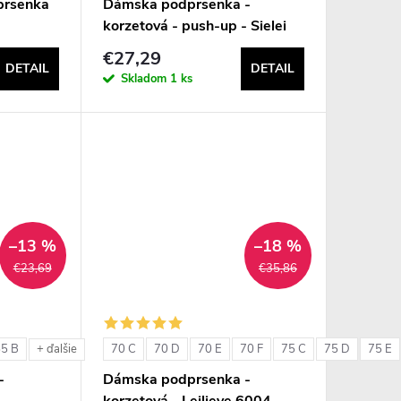
prsenka
Dámska podprsenka -
korzetová - push-up - Sielei
1580
€27,29
DETAIL
DETAIL
Skladom
1 ks
–13 %
–18 %
€23,69
€35,86
85 B
70 C
70 D
70 E
70 F
75 C
75 D
75 E
+ ďalšie
-
Dámska podprsenka -
korzetová - Leilieve 6004