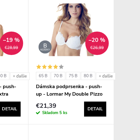
–19 %
–20 %
€28,99
€26,99
80 B
65 B
70 B
75 B
80 B
+ ďalšie
+ ďalšie
- push-
Dámska podprsenka - push-
xtra
up - Lormar My Double Pizzo
€21,39
DETAIL
DETAIL
Skladom
5 ks