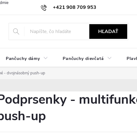
dmienky
Ochrana osobných údajov
Zásady používania cookies
+421 908 709 953
objednavky@ibielizen.sk
HĽADAŤ
Pančuchy dámy
Pančuchy dievčatá
Plav
né - dvojnásobný push-up
Podprsenky - multifunk
push-up