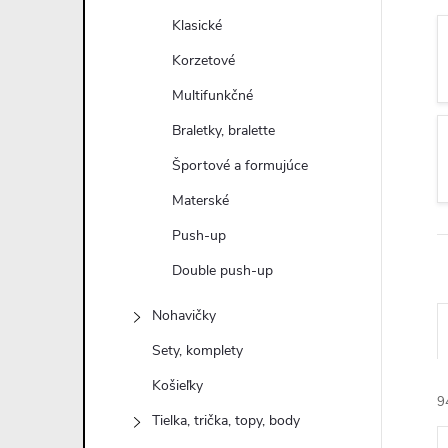
n
Klasické
ý
Korzetové
Multifunkčné
p
Braletky, bralette
a
Športové a formujúce
Materské
n
Push-up
e
Double push-up
l
Nohavičky
Sety, komplety
Košieľky
9
Tielka, trička, topy, body