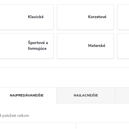
Klasické
Korzetové
Športové a
Materské
formujúce
R
NAJPREDÁVANEJŠIE
NAJLACNEJŠIE
a
4
položiek celkom
d