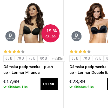
V
e
ý
n
p
–19 %
€21,99
e
s
p
p
65 B
70 B
75 B
80 B
65 B
70 B
75 B
+ ďalšie
r
Dámska podprsenka - push-
Dámska podprsenka 
r
up - Lormar Miranda
up - Lormar Double E
o
€17,69
€23,39
o
DETAIL
d
Skladom
1 ks
Skladom
6 ks
d
u