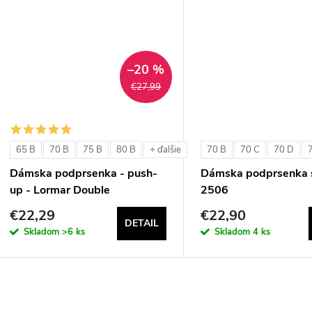
u
k
k
t
t
–20 %
o
€27,99
o
v
v
65 B
70 B
75 B
80 B
70 B
70 C
70 D
+ ďalšie
Dámska podprsenka - push-
Dámska podprsenka s
up - Lormar Double
2506
€22,29
€22,90
DETAIL
Skladom
>6 ks
Skladom
4 ks