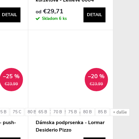
€29,71
od
DETAIL
DETAIL
Skladom
6 ks
–25 %
–20 %
€23,99
€23,99
75 B
75 C
80 B
65 B
80 C
70 B
85 B
75 B
80 B
85 B
+ ďalšie
+ ďalšie
- push-
Dámska podprsenka - Lormar
Desiderio Pizzo