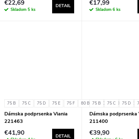
€22,69
€17,99
DETAIL
Skladom
5 ks
Skladom
6 ks
75 B
75 C
75 D
75 E
75 F
80 B
75 B
80 C
75 C
80 D
75 D
80 E
Dámska podprsenka Viania
Dámska podprsenka 
221463
211400
€41,90
€39,90
DETAIL