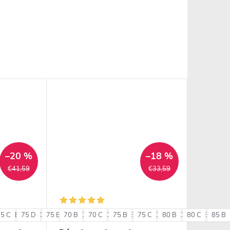
–20 %
–18 %
€41,59
€33,59
75 C
85 B
75 D
85 C
75 E
85 D
70 B
80 C
90 B
70 C
80 D
90 C
75 B
80 E
75 C
85 C
80 B
85 D
80 C
85 E
85 B
90 
+ ďalšie