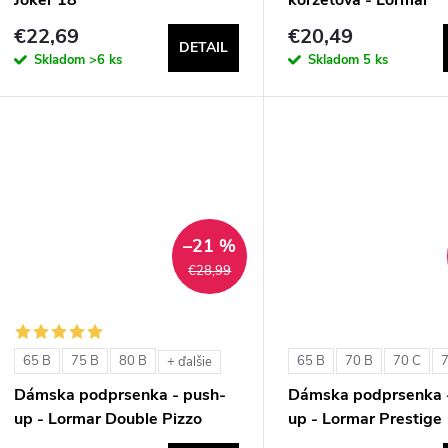
ExtraOrdinary Fascia
€22,69
€20,49
DETAIL
Skladom
>6 ks
Skladom
5 ks
–21 %
€28,99
65 B
75 B
80 B
65 B
70 B
70 C
+ ďalšie
Dámska podprsenka - push-
Dámska podprsenka 
up - Lormar Double Pizzo
up - Lormar Prestige