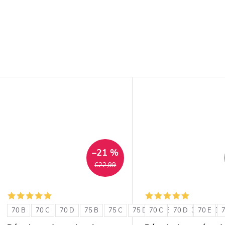
–21 %
€22,99
70 B
70 C
70 D
75 B
75 C
75 D
70 C
80 B
70 D
80 C
70 E
80 D