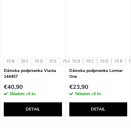
70 B
70 C
70 D
70 E
75 B
70 B
75 C
70 C
75 D
70 D
75 E
75 B
75 F
7
Dámska podprsenka Viania
Dámska podprsenka Lormar
144457
One
€40,90
€23,90
Skladom
>6 ks
Skladom
>6 ks
DETAIL
DETAIL