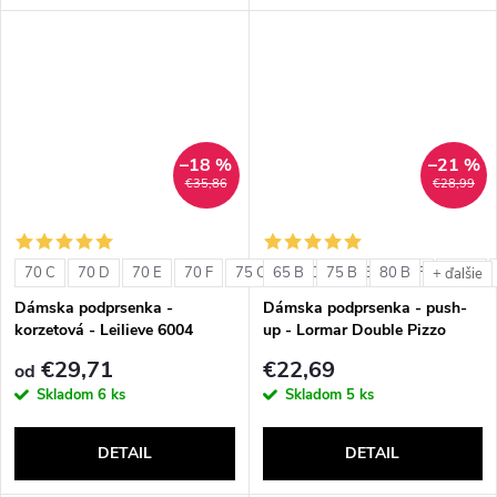
–18 %
–21 %
€35,86
€28,99
70 C
70 D
70 E
70 F
75 C
65 B
75 D
75 B
75 E
80 B
75 F
80 C
+ ďalšie
Dámska podprsenka -
Dámska podprsenka - push-
korzetová - Leilieve 6004
up - Lormar Double Pizzo
€29,71
€22,69
od
Skladom
6 ks
Skladom
5 ks
DETAIL
DETAIL