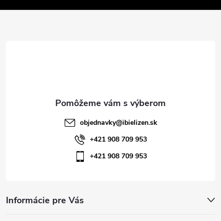
v
ä
k
t
y
v
i
ý
e
p
i
objednavky
@
ibielizen.sk
s
+421 908 709 953
+421 908 709 953
u
Informácie pre Vás