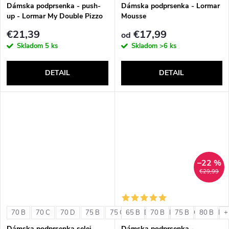
v
Dámska podprsenka - push-
Dámska podprsenka - Lormar
up - Lormar My Double Pizzo
Mousse
€21,39
€17,99
od
Skladom
5 ks
Skladom
>6 ks
DETAIL
DETAIL
–22 %
€29,99
70 B
70 C
70 D
75 B
75 C
65 B
75 D
70 B
80 B
75 B
80 C
80 B
80 D
+
Dámska podprsenka selei
Dámska podprsenka -