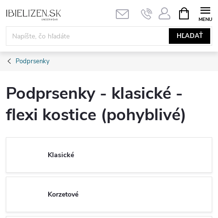
Prejsť
NÁKUPN
KOŠÍK
na
obsah
HĽADAŤ
Podprsenky
Podprsenky - klasické -
flexi kostice (pohyblivé)
Klasické
Korzetové