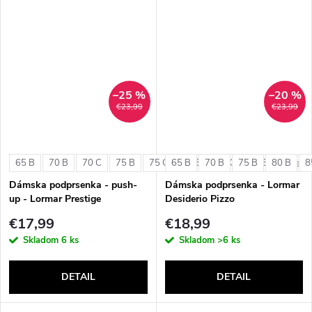
–25 %
–20 %
€23,99
€23,99
65 B
70 B
70 C
75 B
75 C
65 B
80 B
70 B
80 C
75 B
85 B
80 B
8
+ ďalši
Dámska podprsenka - push-
Dámska podprsenka - Lormar
up - Lormar Prestige
Desiderio Pizzo
€17,99
€18,99
Skladom
6 ks
Skladom
>6 ks
DETAIL
DETAIL