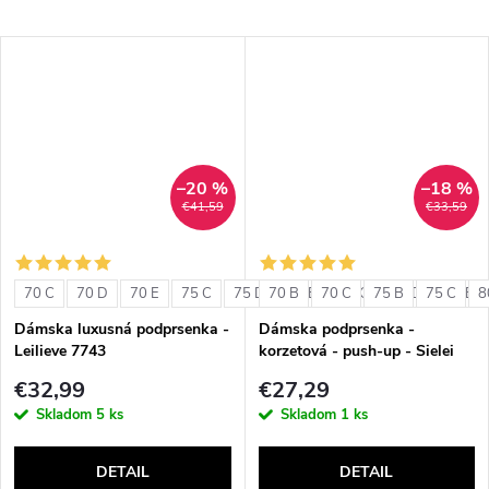
–20 %
–18 %
€41,59
€33,59
70 C
70 D
70 E
75 C
75 D
70 B
75 E
70 C
80 C
75 B
80 D
75 C
80 E
8
Dámska luxusná podprsenka -
Dámska podprsenka -
Leilieve 7743
korzetová - push-up - Sielei
1580
€32,99
€27,29
Skladom
5 ks
Skladom
1 ks
DETAIL
DETAIL