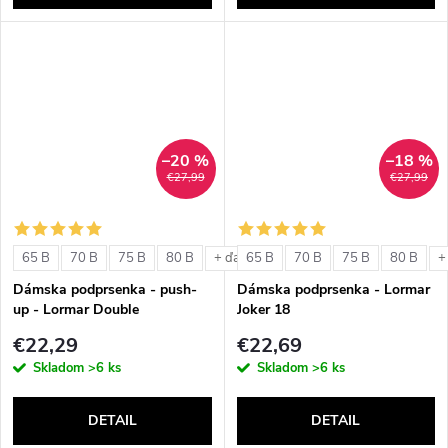
–20 %
–18 %
€27,99
€27,99
65 B
70 B
75 B
80 B
65 B
70 B
75 B
80 B
+ ďalšie
+
Dámska podprsenka - push-
Dámska podprsenka - Lormar
up - Lormar Double
Joker 18
€22,29
€22,69
Skladom
>6 ks
Skladom
>6 ks
DETAIL
DETAIL