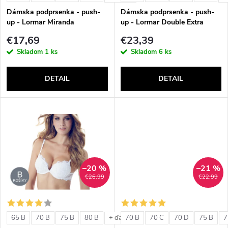
e
p
Dámska podprsenka - push-
Dámska podprsenka - push-
p
up - Lormar Miranda
up - Lormar Double Extra
r
€17,69
€23,39
r
Skladom
1 ks
Skladom
6 ks
o
o
DETAIL
DETAIL
d
d
u
u
k
k
t
–20 %
–21 %
t
€26,99
€22,99
o
o
v
65 B
70 B
75 B
80 B
70 B
70 C
70 D
75 B
7
+ ďalšie