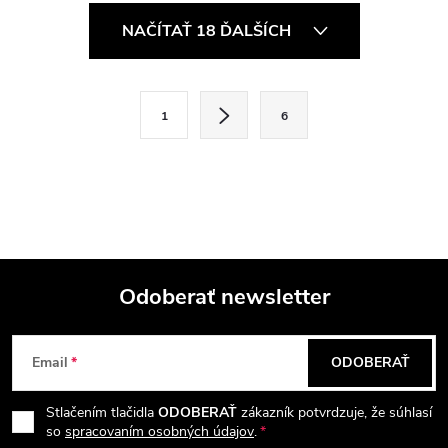
O
NAČÍTAŤ 18 ĎALŠÍCH
v
l
S
1
6
t
á
r
d
á
a
n
k
c
o
i
Odoberať newsletter
v
a
Z
e
n
Email
ODOBERAŤ
p
á
i
e
r
Stlačením tlačidla
ODOBERAŤ
zákazník potvrdzuje, že súhlasí
p
so
spracovaním osobných údajov
.