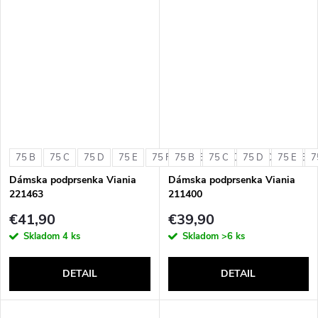
75 B
75 C
75 D
75 E
75 F
75 B
80 B
75 C
80 C
75 D
80 D
75 E
80 E
7
Dámska podprsenka Viania
Dámska podprsenka Viania
221463
211400
€41,90
€39,90
Skladom
4 ks
Skladom
>6 ks
DETAIL
DETAIL