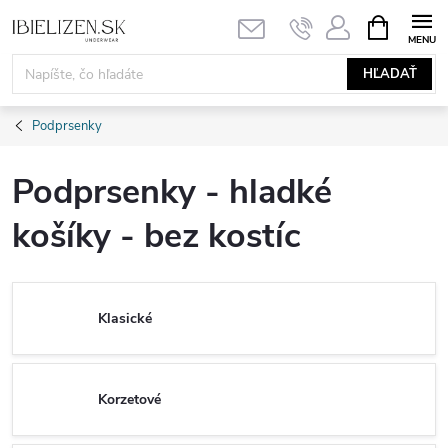
Prejsť
NÁKUPN
KOŠÍK
na
obsah
HĽADAŤ
Podprsenky
Podprsenky - hladké
košíky - bez kostíc
Klasické
Korzetové