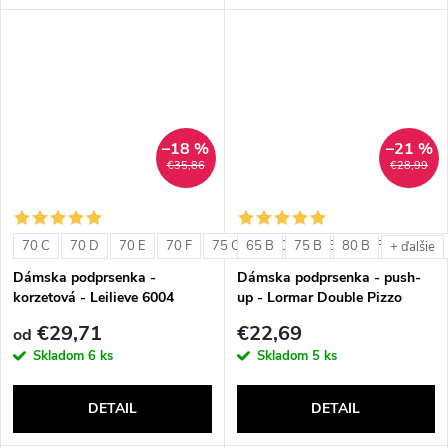
–18 %
–21 %
€35,86
€28,99
70 C
70 D
70 E
70 F
75 C
65 B
75 D
75 B
75 E
80 B
75 F
80 C
+ ďalšie
Dámska podprsenka -
Dámska podprsenka - push-
korzetová - Leilieve 6004
up - Lormar Double Pizzo
€29,71
€22,69
od
Skladom
6 ks
Skladom
5 ks
DETAIL
DETAIL