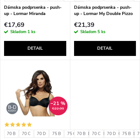
e
p
Dámska podprsenka - push-
Dámska podprsenka - push-
p
up - Lormar Miranda
up - Lormar My Double Pizzo
r
€17,69
€21,39
r
Skladom
1 ks
Skladom
5 ks
o
o
DETAIL
DETAIL
d
d
u
u
k
k
t
–21 %
t
€22,99
o
o
v
70 B
70 C
70 D
75 B
75 C
70 B
75 D
70 C
80 B
70 D
80 C
75 B
80 D
7