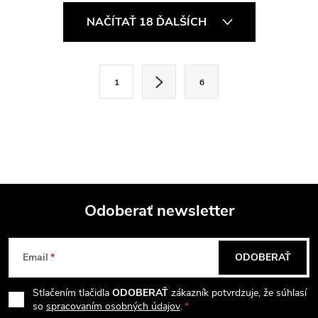
O
NAČÍTAŤ 18 ĎALŠÍCH
v
l
S
1
6
t
á
r
d
á
a
n
k
c
o
i
Odoberať newsletter
v
a
Z
e
n
Email
ODOBERAŤ
p
á
i
e
r
Stlačením tlačidla
ODOBERAŤ
zákazník potvrdzuje, že súhlasí
p
so
spracovaním osobných údajov
.