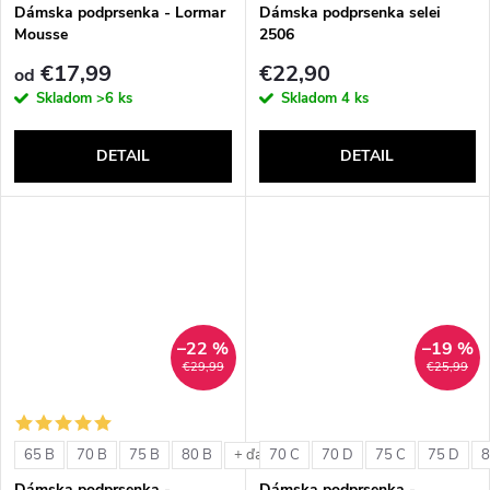
v
Dámska podprsenka - Lormar
Dámska podprsenka selei
Mousse
2506
€17,99
€22,90
od
Skladom
>6 ks
Skladom
4 ks
DETAIL
DETAIL
–22 %
–19 %
€29,99
€25,99
65 B
70 B
75 B
80 B
70 C
70 D
75 C
75 D
8
+ ďalšie
Dámska podprsenka -
Dámska podprsenka -