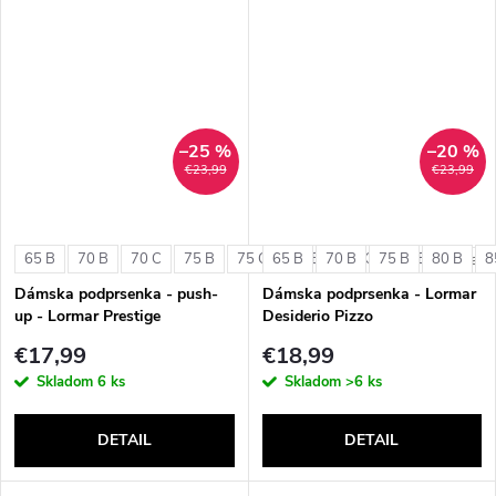
–25 %
–20 %
€23,99
€23,99
65 B
70 B
70 C
75 B
75 C
65 B
80 B
70 B
80 C
75 B
85 B
80 B
8
+ ďalši
Dámska podprsenka - push-
Dámska podprsenka - Lormar
up - Lormar Prestige
Desiderio Pizzo
€17,99
€18,99
Skladom
6 ks
Skladom
>6 ks
DETAIL
DETAIL