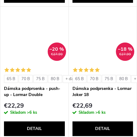
–20 %
–18 %
€27,99
€27,99
65 B
70 B
75 B
80 B
65 B
70 B
75 B
80 B
+ ďalšie
+
Dámska podprsenka - push-
Dámska podprsenka - Lormar
up - Lormar Double
Joker 18
€22,29
€22,69
Skladom
>6 ks
Skladom
>6 ks
DETAIL
DETAIL