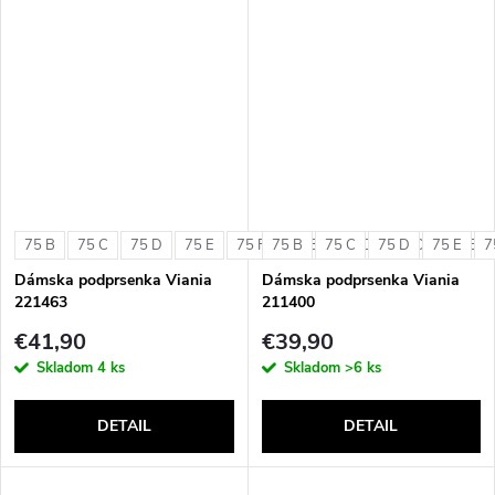
75 B
75 C
75 D
75 E
75 F
75 B
80 B
75 C
80 C
75 D
80 D
75 E
80 E
7
Dámska podprsenka Viania
Dámska podprsenka Viania
221463
211400
€41,90
€39,90
Skladom
4 ks
Skladom
>6 ks
DETAIL
DETAIL