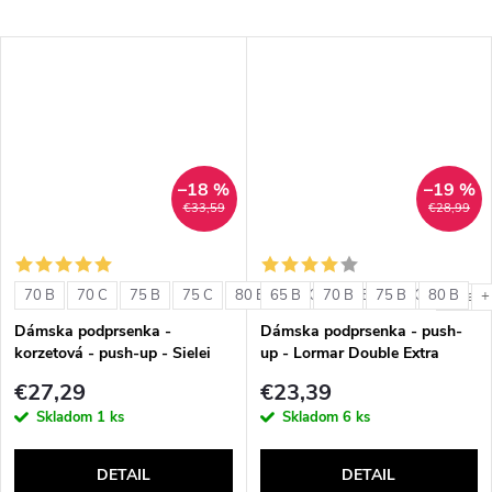
–18 %
–19 %
€33,59
€28,99
70 B
70 C
75 B
75 C
80 B
65 B
80 C
70 B
85 B
75 B
85 C
80 B
+ ďalši
+
Dámska podprsenka -
Dámska podprsenka - push-
korzetová - push-up - Sielei
up - Lormar Double Extra
1580
€27,29
€23,39
Skladom
1 ks
Skladom
6 ks
DETAIL
DETAIL