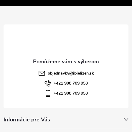
v
ä
k
t
y
v
i
ý
e
p
i
objednavky
@
ibielizen.sk
s
+421 908 709 953
+421 908 709 953
u
Informácie pre Vás