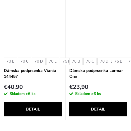
70 B
70 C
70 D
70 E
75 B
70 B
75 C
70 C
75 D
70 D
75 E
75 B
75 F
7
Dámska podprsenka Viania
Dámska podprsenka Lormar
144457
One
€40,90
€23,90
Skladom
>6 ks
Skladom
>6 ks
DETAIL
DETAIL