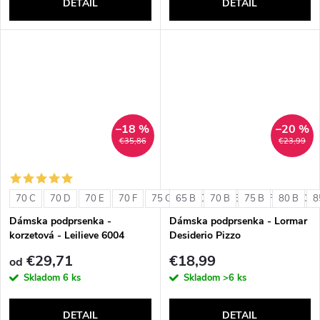
DETAIL
DETAIL
–18 %
–20 %
€35,86
€23,99
70 C
70 D
70 E
70 F
75 C
65 B
75 D
70 B
75 E
75 B
75 F
80 B
80 C
8
Dámska podprsenka -
Dámska podprsenka - Lormar
korzetová - Leilieve 6004
Desiderio Pizzo
€29,71
€18,99
od
Skladom
6 ks
Skladom
>6 ks
DETAIL
DETAIL