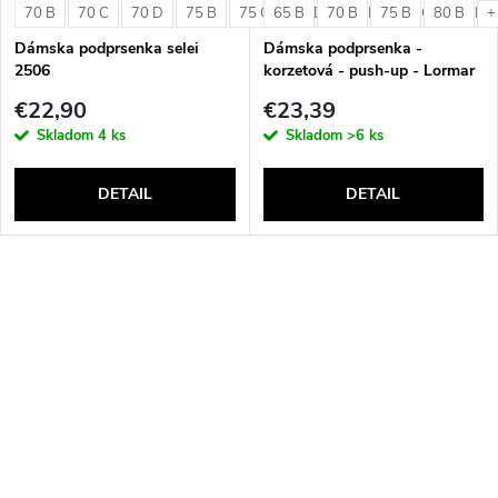
70 B
70 C
70 D
75 B
75 C
65 B
75 D
70 B
80 B
75 B
80 C
80 B
80 D
+
Dámska podprsenka selei
Dámska podprsenka -
2506
korzetová - push-up - Lormar
Double Extra Pizzo
€22,90
€23,39
Skladom
4 ks
Skladom
>6 ks
DETAIL
DETAIL