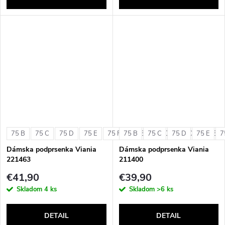
75 B
75 C
75 D
75 E
75 F
75 B
80 B
75 C
80 C
75 D
80 D
75 E
80 E
7
Dámska podprsenka Viania
Dámska podprsenka Viania
221463
211400
€41,90
€39,90
Skladom
4 ks
Skladom
>6 ks
DETAIL
DETAIL