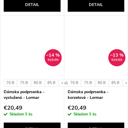
DETAIL
DETAIL
–14 %
–13 %
€23,99
€23,69
70 B
75 B
80 B
85 B
70 B
75 B
80 B
85 B
+ ďalšie
+
Dámska podprsenka -
Dámska podprsenka -
vystužená - Lormar
korzetová - Lormar
ExtraOrdinary Triangolo
ExtraOrdinary Fascia
€20,49
€20,49
Skladom
5 ks
Skladom
5 ks