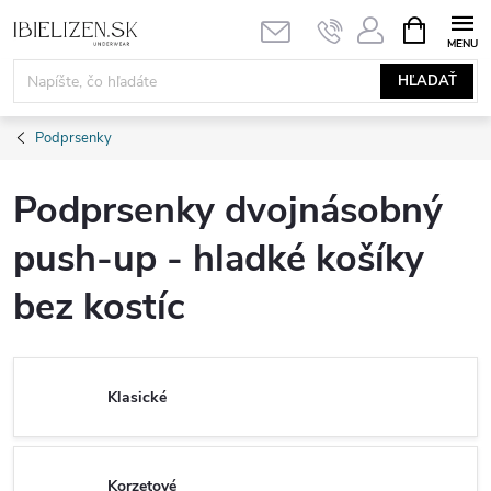
Prejsť
NÁKUPN
KOŠÍK
na
obsah
HĽADAŤ
Podprsenky
Podprsenky dvojnásobný
push-up - hladké košíky
bez kostíc
Klasické
Korzetové