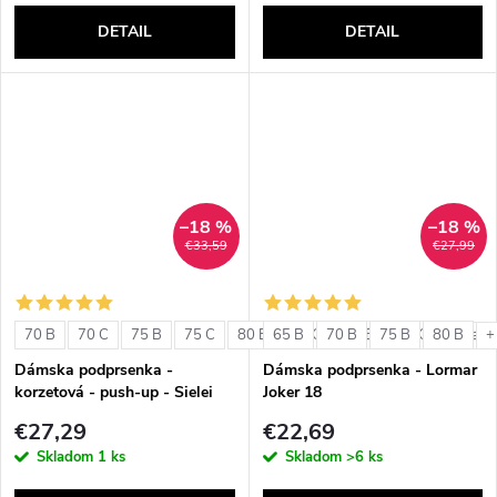
DETAIL
DETAIL
–18 %
–18 %
€33,59
€27,99
70 B
70 C
75 B
75 C
80 B
65 B
80 C
70 B
85 B
75 B
85 C
80 B
+ ďalši
+
Dámska podprsenka -
Dámska podprsenka - Lormar
korzetová - push-up - Sielei
Joker 18
1580
€27,29
€22,69
Skladom
1 ks
Skladom
>6 ks