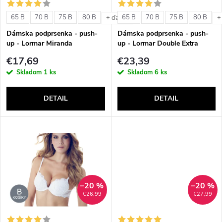
s
e
65 B
70 B
75 B
80 B
65 B
70 B
75 B
80 B
+ ďalšie
+
p
Dámska podprsenka - push-
Dámska podprsenka - push-
p
up - Lormar Miranda
up - Lormar Double Extra
r
€17,69
€23,39
r
Skladom
1 ks
Skladom
6 ks
o
o
DETAIL
DETAIL
d
d
u
u
k
k
t
–20 %
–20 %
t
€26,99
€27,99
o