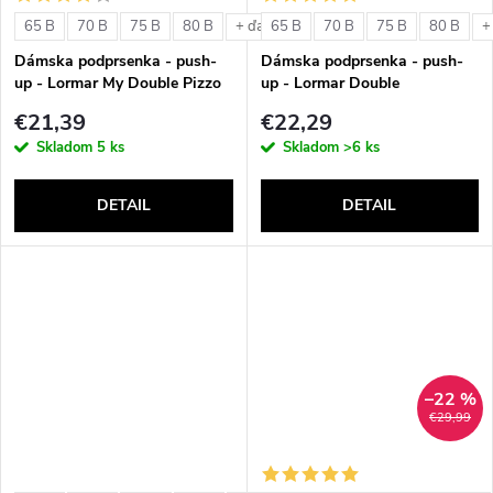
o
v
65 B
70 B
75 B
80 B
65 B
70 B
75 B
80 B
+ ďalšie
+
v
Dámska podprsenka - push-
Dámska podprsenka - push-
up - Lormar My Double Pizzo
up - Lormar Double
€21,39
€22,29
Skladom
5 ks
Skladom
>6 ks
DETAIL
DETAIL
–22 %
€29,99