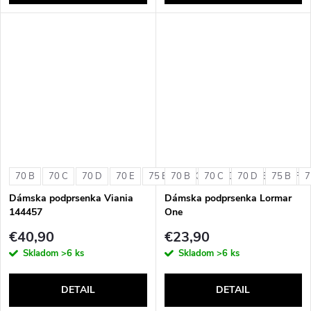
70 B
70 C
70 D
70 E
75 B
70 B
75 C
70 C
75 D
70 D
75 E
75 B
75 F
7
Dámska podprsenka Viania
Dámska podprsenka Lormar
144457
One
€40,90
€23,90
Skladom
>6 ks
Skladom
>6 ks
DETAIL
DETAIL