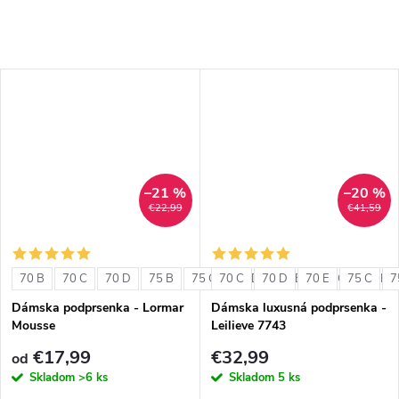
–21 %
–20 %
€22,99
€41,59
70 B
70 C
70 D
75 B
75 C
70 C
75 D
70 D
80 B
70 E
80 C
75 C
80 D
7
Dámska podprsenka - Lormar
Dámska luxusná podprsenka -
Mousse
Leilieve 7743
€17,99
€32,99
od
Skladom
>6 ks
Skladom
5 ks