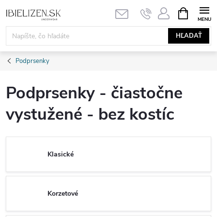
Prejsť
NÁKUPN
KOŠÍK
na
obsah
HĽADAŤ
Podprsenky
Podprsenky - čiastočne
vystužené - bez kostíc
Klasické
Korzetové