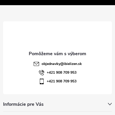
v
ä
k
t
y
v
i
ý
e
p
i
objednavky
@
ibielizen.sk
s
+421 908 709 953
+421 908 709 953
u
Informácie pre Vás