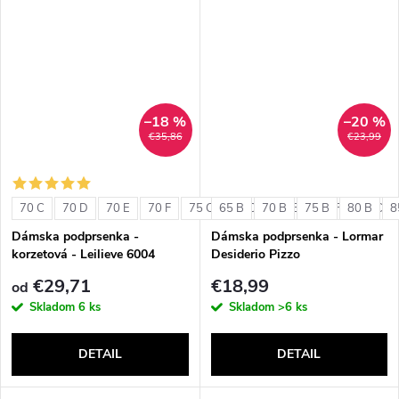
–18 %
–20 %
€35,86
€23,99
70 C
70 D
70 E
70 F
75 C
65 B
75 D
70 B
75 E
75 B
75 F
80 B
80 C
8
Dámska podprsenka -
Dámska podprsenka - Lormar
korzetová - Leilieve 6004
Desiderio Pizzo
€29,71
€18,99
od
Skladom
6 ks
Skladom
>6 ks
DETAIL
DETAIL