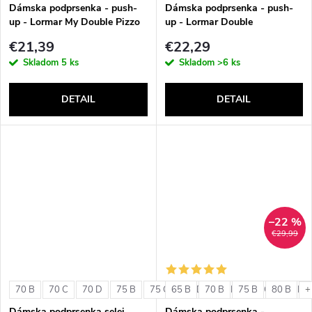
v
Dámska podprsenka - push-
Dámska podprsenka - push-
up - Lormar My Double Pizzo
up - Lormar Double
€21,39
€22,29
Skladom
5 ks
Skladom
>6 ks
DETAIL
DETAIL
–22 %
€29,99
70 B
70 C
70 D
75 B
75 C
65 B
75 D
70 B
80 B
75 B
80 C
80 B
80 D
+
Dámska podprsenka selei
Dámska podprsenka -