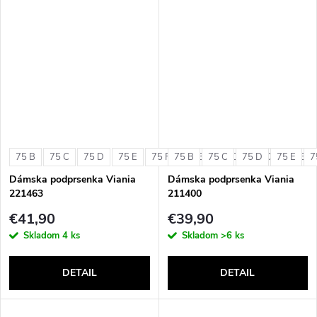
75 B
75 C
75 D
75 E
75 F
75 B
80 B
75 C
80 C
75 D
80 D
75 E
80 E
7
Dámska podprsenka Viania
Dámska podprsenka Viania
221463
211400
€41,90
€39,90
Skladom
4 ks
Skladom
>6 ks
DETAIL
DETAIL