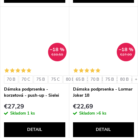
–18 %
–18 %
€33,59
€27,99
70 B
70 C
75 B
75 C
80 B
65 B
80 C
70 B
85 B
75 B
85 C
80 B
+ ďalši
+
Dámska podprsenka -
Dámska podprsenka - Lormar
korzetová - push-up - Sielei
Joker 18
1580
€27,29
€22,69
Skladom
1 ks
Skladom
>6 ks
DETAIL
DETAIL