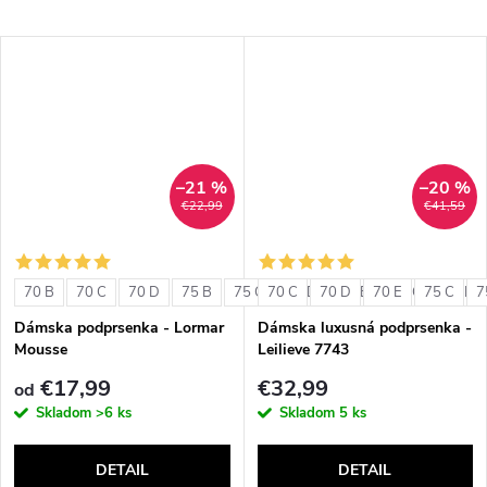
–21 %
–20 %
€22,99
€41,59
70 B
70 C
70 D
75 B
75 C
70 C
75 D
70 D
80 B
70 E
80 C
75 C
80 D
7
Dámska podprsenka - Lormar
Dámska luxusná podprsenka -
Mousse
Leilieve 7743
€17,99
€32,99
od
Skladom
>6 ks
Skladom
5 ks
DETAIL
DETAIL