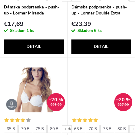
e
p
Dámska podprsenka - push-
Dámska podprsenka - push-
p
up - Lormar Miranda
up - Lormar Double Extra
r
€17,69
€23,39
r
Skladom
1 ks
Skladom
6 ks
o
o
DETAIL
DETAIL
d
d
u
u
k
k
t
–20 %
–20 %
t
€26,99
€27,99
o
o
v
65 B
70 B
75 B
80 B
65 B
70 B
75 B
80 B
+ ďalšie
+