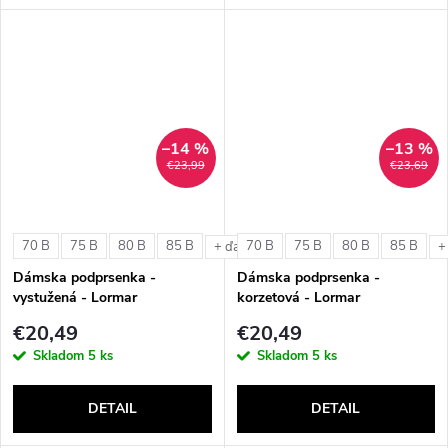
–14 %
–13 %
€23,99
€23,69
70 B
75 B
80 B
85 B
70 B
75 B
80 B
85 B
+ ďalšie
+
Dámska podprsenka -
Dámska podprsenka -
vystužená - Lormar
korzetová - Lormar
ExtraOrdinary Triangolo
ExtraOrdinary Fascia
€20,49
€20,49
Skladom
5 ks
Skladom
5 ks
DETAIL
DETAIL