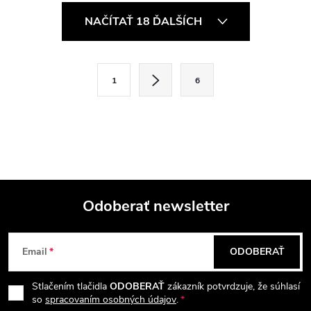
O
NAČÍTAŤ 18 ĎALŠÍCH
v
l
S
1
6
t
á
r
d
á
a
n
k
c
o
i
Odoberať newsletter
v
a
Z
e
n
Email
ODOBERAŤ
p
á
i
e
r
Stlačením tlačidla
ODOBERAŤ
zákazník potvrdzuje, že súhlasí
p
so
spracovaním osobných údajov
.