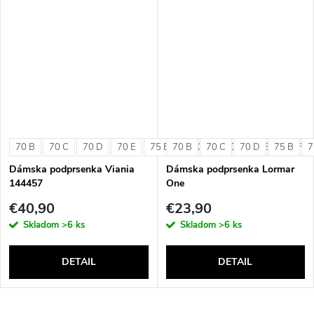
70 B
70 C
70 D
70 E
75 B
70 B
75 C
70 C
75 D
70 D
75 E
75 B
75 F
7
Dámska podprsenka Viania
Dámska podprsenka Lormar
144457
One
€40,90
€23,90
Skladom
>6 ks
Skladom
>6 ks
DETAIL
DETAIL