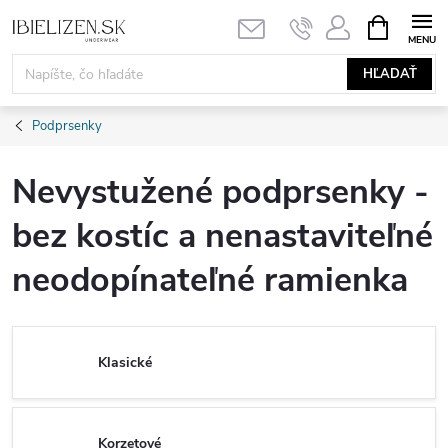
Prejsť
NÁKUPN
KOŠÍK
na
obsah
HĽADAŤ
Podprsenky
Nevystužené podprsenky -
bez kostíc a nenastaviteľné
neodopínateľné ramienka
Klasické
Korzetové