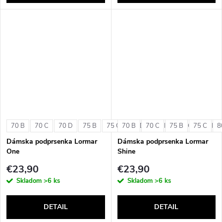
70 B
70 C
70 D
75 B
75 C
70 B
75 D
70 C
80 B
75 B
80 C
75 C
80 D
8
Dámska podprsenka Lormar
Dámska podprsenka Lormar
One
Shine
€23,90
€23,90
Skladom
>6 ks
Skladom
>6 ks
DETAIL
DETAIL