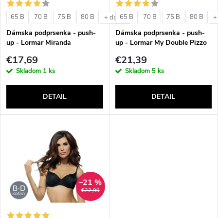
s
e
65 B
70 B
75 B
80 B
65 B
70 B
75 B
80 B
+ ďalšie
+
p
Dámska podprsenka - push-
Dámska podprsenka - push-
p
up - Lormar Miranda
up - Lormar My Double Pizzo
r
€17,69
€21,39
r
Skladom
1 ks
Skladom
5 ks
o
o
DETAIL
DETAIL
d
d
u
u
k
k
t
–21 %
t
€22,99
o