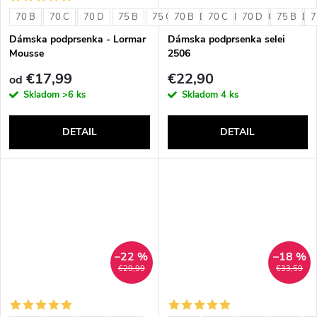
o
v
70 B
70 C
70 D
75 B
75 C
70 B
75 D
70 C
80 B
70 D
80 C
75 B
80 D
7
v
Dámska podprsenka - Lormar
Dámska podprsenka selei
Mousse
2506
€17,99
€22,90
od
Skladom
>6 ks
Skladom
4 ks
DETAIL
DETAIL
–22 %
–18 %
€29,99
€33,59