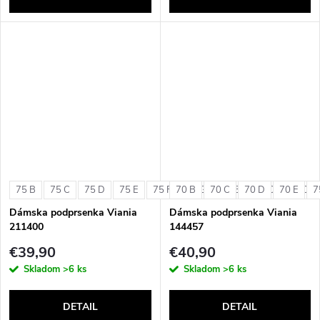
75 B
75 C
75 D
75 E
75 F
70 B
75 G
70 C
80 B
70 D
80 C
70 E
80 D
7
Dámska podprsenka Viania
Dámska podprsenka Viania
211400
144457
€39,90
€40,90
Skladom
>6 ks
Skladom
>6 ks
DETAIL
DETAIL