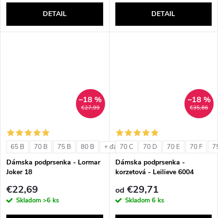
DETAIL
DETAIL
–18 %
–18 %
€27,99
€35,86
65 B
70 B
75 B
80 B
70 C
70 D
70 E
70 F
7
+ ďalšie
Dámska podprsenka - Lormar
Dámska podprsenka -
Joker 18
korzetová - Leilieve 6004
€22,69
€29,71
od
Skladom
>6 ks
Skladom
6 ks