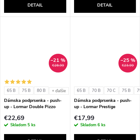
DETAIL
DETAIL
–21 %
–25 %
€28,99
€23,99
65 B
75 B
80 B
65 B
70 B
70 C
75 B
7
+ ďalšie
Dámska podprsenka - push-
Dámska podprsenka - push-
up - Lormar Double Pizzo
up - Lormar Prestige
€22,69
€17,99
Skladom
5 ks
Skladom
6 ks