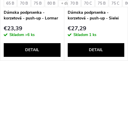
65 B
70 B
75 B
80 B
70 B
70 C
75 B
75 C
8
+ ďalšie
Dámska podprsenka -
Dámska podprsenka -
korzetová - push-up - Lormar
korzetová - push-up - Sielei
Double Extra Pizzo
1580
€23,39
€27,29
Skladom
>6 ks
Skladom
1 ks
DETAIL
DETAIL