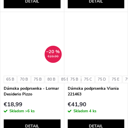
DETAIL
DETAIL
–20 %
€23,99
65 B
70 B
75 B
80 B
85 B
75 B
75 C
75 D
75 E
7
+ ďalšie
Dámska podprsenka - Lormar
Dámska podprsenka Viania
Desiderio Pizzo
221463
€18,99
€41,90
Skladom
>6 ks
Skladom
4 ks
DETAIL
DETAIL