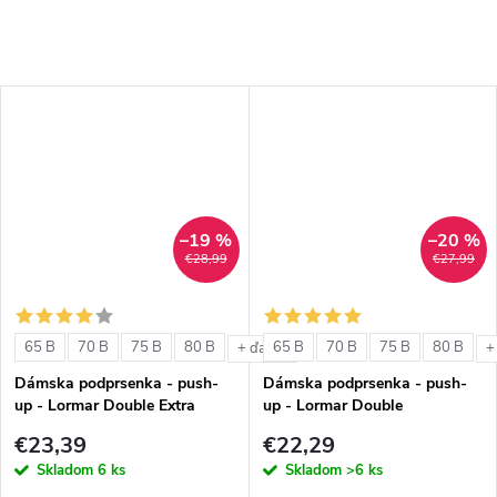
–19 %
–20 %
€28,99
€27,99
65 B
70 B
75 B
80 B
65 B
70 B
75 B
80 B
+ ďalšie
+
Dámska podprsenka - push-
Dámska podprsenka - push-
up - Lormar Double Extra
up - Lormar Double
€23,39
€22,29
Skladom
6 ks
Skladom
>6 ks