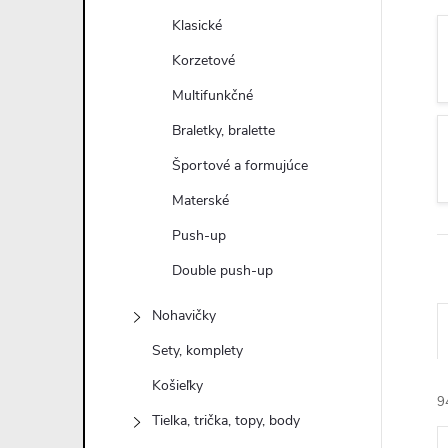
n
Klasické
ý
Korzetové
Multifunkčné
p
Braletky, bralette
a
Športové a formujúce
Materské
n
Push-up
e
Double push-up
l
Nohavičky
Sety, komplety
Košieľky
9
Tielka, trička, topy, body