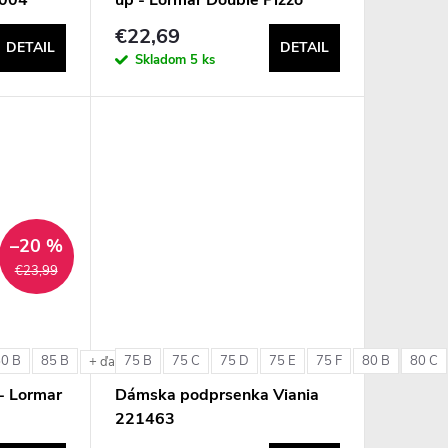
€22,69
DETAIL
DETAIL
Skladom
5 ks
–20 %
€23,99
80 B
85 B
75 B
75 C
75 D
75 E
75 F
80 B
80 C
e
+ ďalšie
- Lormar
Dámska podprsenka Viania
221463