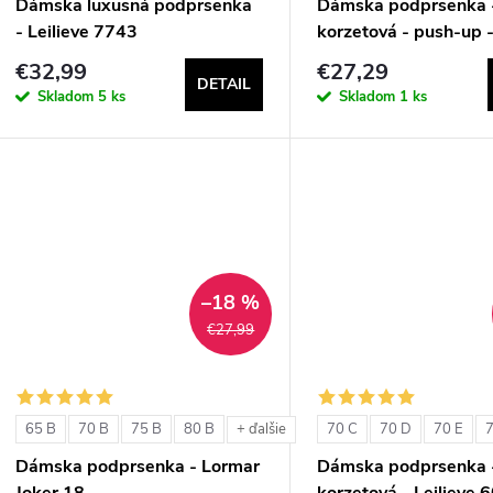
Dámska luxusná podprsenka
Dámska podprsenka 
- Leilieve 7743
korzetová - push-up -
1580
€32,99
€27,29
DETAIL
Skladom
5 ks
Skladom
1 ks
–18 %
€27,99
65 B
70 B
75 B
80 B
70 C
70 D
70 E
7
+ ďalšie
Dámska podprsenka - Lormar
Dámska podprsenka 
Joker 18
korzetová - Leilieve 