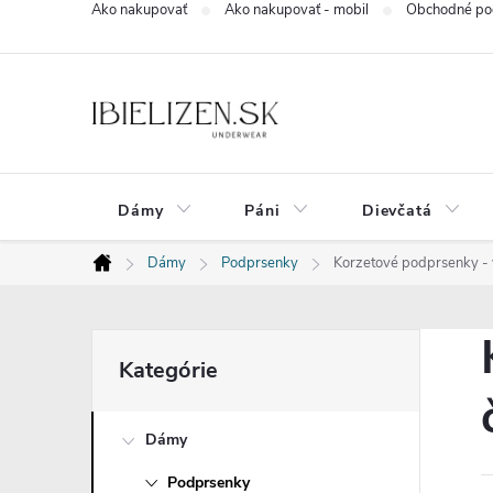
Ako nakupovať
Ako nakupovať - mobil
Obchodné po
Prejsť
na
obsah
Dámy
Páni
Dievčatá
Dámy
Podprsenky
Korzetové podprsenky - v
Domov
B
Preskočiť
Kategórie
kategórie
o
Dámy
č
Podprsenky