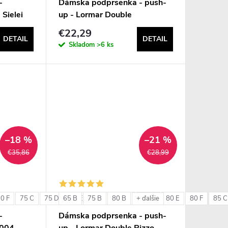
-
Dámska podprsenka - push-
 Sielei
up - Lormar Double
€22,29
DETAIL
DETAIL
Skladom
>6 ks
–18 %
–21 %
€35,86
€28,99
0 F
75 C
75 D
65 B
75 E
75 B
75 F
80 B
80 C
80 D
80 E
80 F
85 C
+ ďalšie
-
Dámska podprsenka - push-
6004
up - Lormar Double Pizzo