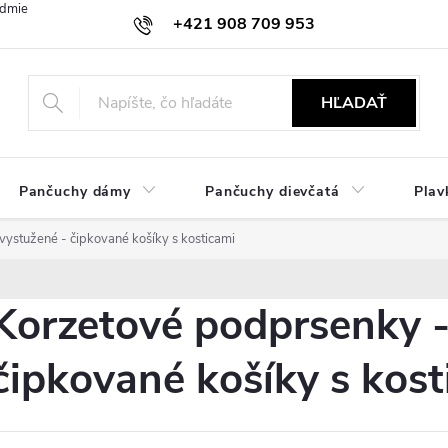
dmienky
Ochrana osobných údajov
Zásady používania cookies
+421 908 709 953
objednavky@ibielizen.sk
HĽADAŤ
Pančuchy dámy
Pančuchy dievčatá
Plav
ystužené - čipkované košíky s kosticami
Korzetové podprsenky -
čipkované košíky s kost