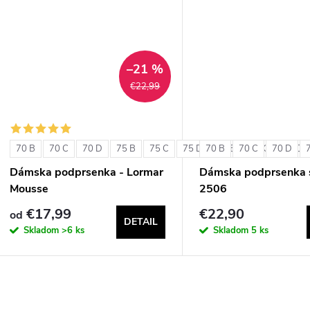
u
k
k
t
t
–21 %
o
€22,99
o
v
v
70 B
70 C
70 D
75 B
75 C
75 D
70 B
80 B
70 C
80 C
70 D
80 D
Dámska podprsenka - Lormar
Dámska podprsenka s
Mousse
2506
€17,99
€22,90
od
DETAIL
Skladom
>6 ks
Skladom
5 ks