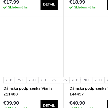
€17,99
€18,99
DETAIL
Skladom
6 ks
Skladom
>6 ks
75 B
75 C
75 D
75 E
75 F
75 G
70 B
80 B
70 C
80 C
70 D
80 D
Dámska podprsenka Viania
Dámska podprsenka 
211400
144457
€39,90
€40,90
DETAIL