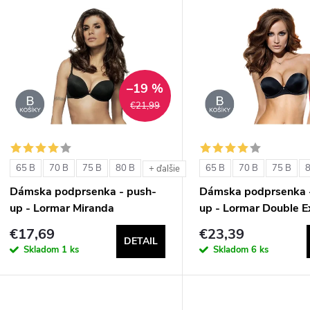
V
e
ý
n
p
–19 %
€21,99
e
s
p
p
65 B
70 B
75 B
80 B
65 B
70 B
75 B
+ ďalšie
r
Dámska podprsenka - push-
Dámska podprsenka 
r
up - Lormar Miranda
up - Lormar Double E
o
€17,69
€23,39
o
DETAIL
d
Skladom
1 ks
Skladom
6 ks
d
u