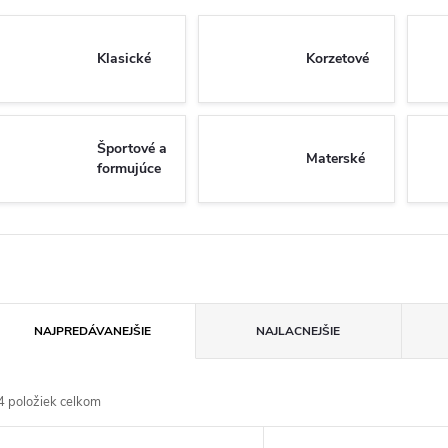
Klasické
Korzetové
Športové a
Materské
formujúce
R
NAJPREDÁVANEJŠIE
NAJLACNEJŠIE
a
4
položiek celkom
d