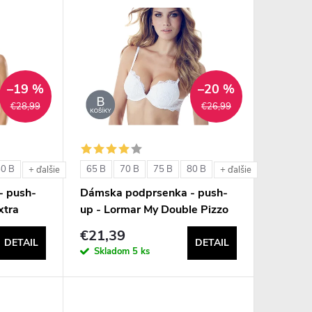
–19 %
–20 %
€28,99
€26,99
80 B
65 B
70 B
75 B
80 B
+ ďalšie
+ ďalšie
- push-
Dámska podprsenka - push-
xtra
up - Lormar My Double Pizzo
€21,39
DETAIL
DETAIL
Skladom
5 ks