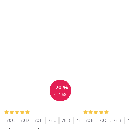
–20 %
€41,59
70 C
70 D
70 E
75 C
75 D
75 E
70 B
80 C
70 C
80 D
75 B
80 E