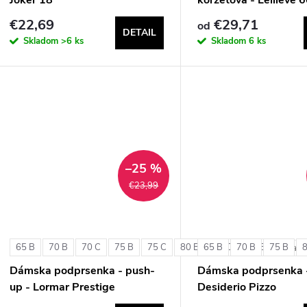
€22,69
€29,71
od
DETAIL
Skladom
>6 ks
Skladom
6 ks
–25 %
€23,99
65 B
70 B
70 C
75 B
75 C
80 B
65 B
80 C
70 B
85 B
75 B
+ ďalši
Dámska podprsenka - push-
Dámska podprsenka 
up - Lormar Prestige
Desiderio Pizzo