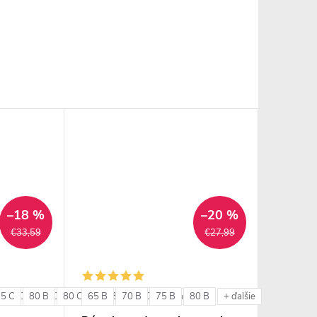
–18 %
–20 %
€33,59
€27,99
75 C
85 C
80 B
85 D
80 C
85 E
65 B
85 B
90 C
70 B
85 C
90 D
75 B
80 B
+ ďalšie
+ ďalšie
+ ďalšie