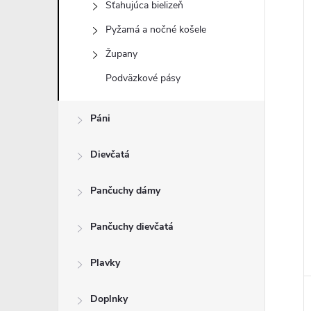
Sťahujúca bielizeň
Pyžamá a nočné košele
Župany
i
Podväzkové pásy
i
Páni
Dievčatá
Pančuchy dámy
Pančuchy dievčatá
Plavky
Doplnky