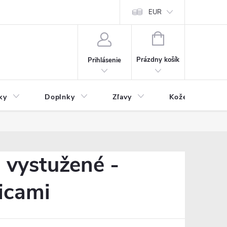
Čo inde nenájdete
Blog
EUR
NÁKUPNÝ
KOŠÍK
Prázdny košík
Prihlásenie
ky
Doplnky
Zľavy
Kožený tovar
 vystužené -
icami