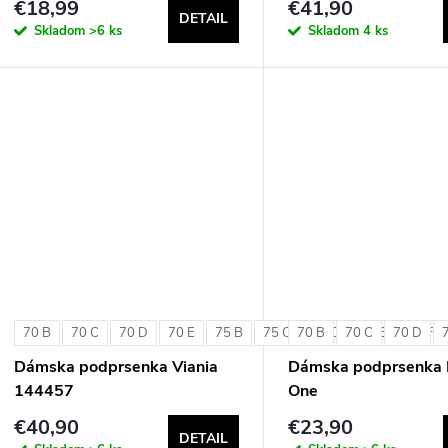
€18,99
€41,90
DETAIL
Skladom
>6 ks
Skladom
4 ks
70 B
70 C
70 D
70 E
75 B
75 C
70 B
75 D
70 C
75 E
70 D
75 F
Dámska podprsenka Viania
Dámska podprsenka 
144457
One
€40,90
€23,90
DETAIL