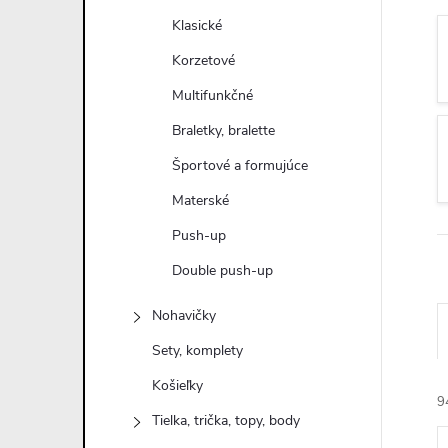
n
Klasické
ý
Korzetové
Multifunkčné
p
Braletky, bralette
a
Športové a formujúce
Materské
n
Push-up
e
Double push-up
l
Nohavičky
Sety, komplety
Košieľky
9
Tielka, trička, topy, body