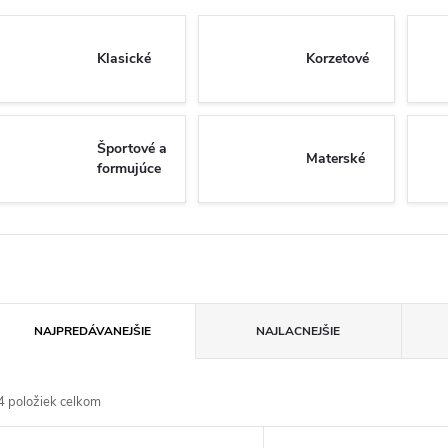
Klasické
Korzetové
Športové a
Materské
formujúce
R
NAJPREDÁVANEJŠIE
NAJLACNEJŠIE
a
4
položiek celkom
d