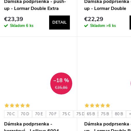
Dámska podprsenka - push-
Dámska podprsenka 
up - Lormar Double Extra
up - Lormar Double
€23,39
€22,29
DETAIL
Skladom
6 ks
Skladom
>6 ks
–18 %
€35,86
70 C
70 D
70 E
70 F
75 C
75 D
65 B
75 E
75 B
75 F
80 B
80 C
+
Dámska podprsenka -
Dámska podprsenka 
korzetová - Leilieve 6004
up - Lormar Double P