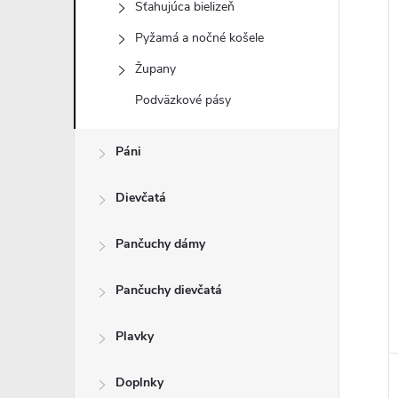
Sťahujúca bielizeň
Pyžamá a nočné košele
Župany
i
Podväzkové pásy
i
Páni
Dievčatá
Pančuchy dámy
Pančuchy dievčatá
Plavky
Doplnky