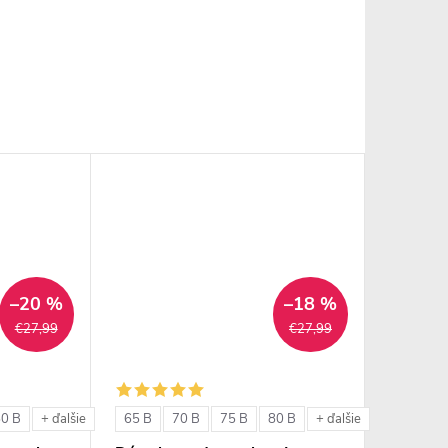
–20 %
–18 %
€27,99
€27,99
80 B
65 B
70 B
75 B
80 B
+ ďalšie
+ ďalšie