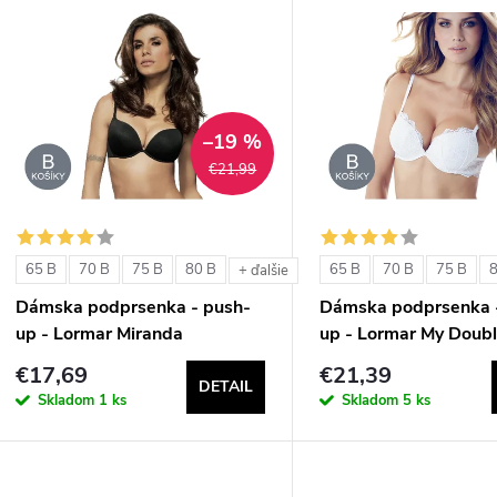
V
e
ý
n
p
–19 %
€21,99
e
s
p
p
65 B
70 B
75 B
80 B
65 B
70 B
75 B
+ ďalšie
r
Dámska podprsenka - push-
Dámska podprsenka 
r
up - Lormar Miranda
up - Lormar My Doubl
o
€17,69
€21,39
o
DETAIL
d
Skladom
1 ks
Skladom
5 ks
d
u