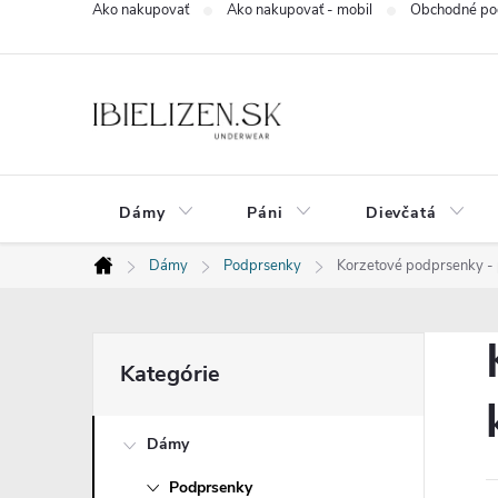
Ako nakupovať
Ako nakupovať - mobil
Obchodné po
Prejsť
na
obsah
Dámy
Páni
Dievčatá
Dámy
Podprsenky
Korzetové podprsenky - 
Domov
B
Preskočiť
Kategórie
kategórie
o
Dámy
č
Podprsenky