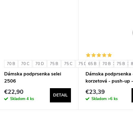
u
k
k
t
t
o
o
v
v
70 B
70 C
70 D
75 B
75 C
75 D
65 B
80 B
70 B
80 C
75 B
80 D
Dámska podprsenka selei
Dámska podprsenka 
2506
korzetová - push-up 
Double Extra Pizzo
€22,90
€23,39
DETAIL
Skladom
4 ks
Skladom
>6 ks