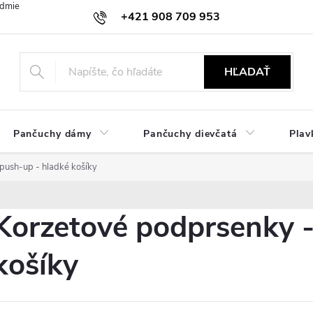
dmienky
Ochrana osobných údajov
Zásady používania cookies
+421 908 709 953
objednavky@ibielizen.sk
HĽADAŤ
Pančuchy dámy
Pančuchy dievčatá
Plav
push-up - hladké košíky
Korzetové podprsenky -
košíky