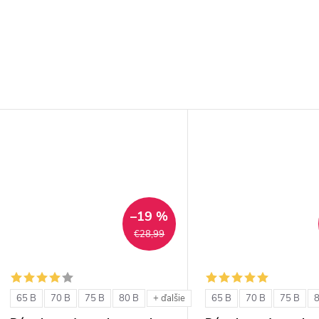
–19 %
€28,99
65 B
70 B
75 B
80 B
65 B
70 B
75 B
+ ďalšie