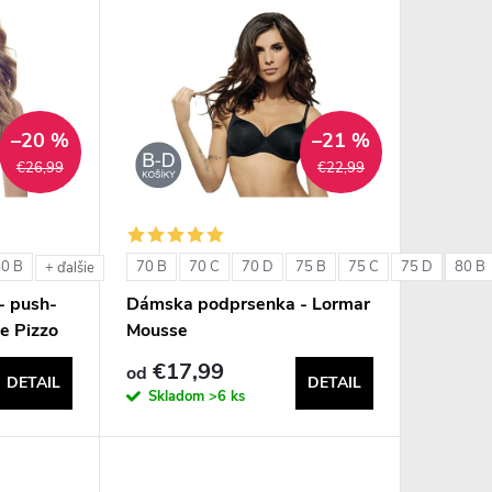
–20 %
–21 %
€26,99
€22,99
80 B
70 B
70 C
70 D
75 B
75 C
75 D
80 B
+ ďalšie
- push-
Dámska podprsenka - Lormar
e Pizzo
Mousse
€17,99
od
DETAIL
DETAIL
Skladom
>6 ks