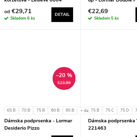
€29,71
€22,69
od
DETAIL
Skladom
6 ks
Skladom
5 ks
–20 %
€23,99
65 B
70 B
75 B
80 B
85 B
75 B
75 C
75 D
+ ďalšie
Dámska podprsenka - Lormar
Dámska podprsenka 
Desiderio Pizzo
221463