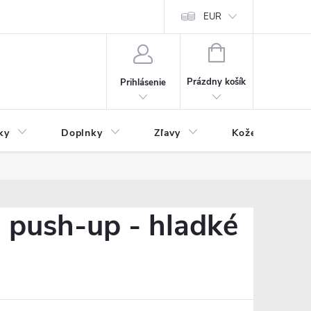
Čo inde nenájdete
Blog
EUR
NÁKUPNÝ
KOŠÍK
Prázdny košík
Prihlásenie
ky
Doplnky
Zľavy
Kožený tovar
 push-up - hladké