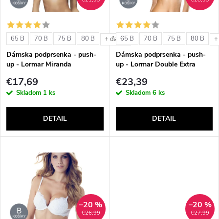
i
i
s
e
65 B
70 B
75 B
80 B
65 B
70 B
75 B
80 B
+ ďalšie
+
p
Dámska podprsenka - push-
Dámska podprsenka - push-
p
up - Lormar Miranda
up - Lormar Double Extra
r
€17,69
€23,39
r
Skladom
1 ks
Skladom
6 ks
o
o
DETAIL
DETAIL
d
d
u
u
k
k
t
–20 %
–20 %
t
€26,99
€27,99