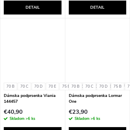
DETAIL
DETAIL
70 B
70 C
70 D
70 E
75 B
70 B
75 C
70 C
75 D
70 D
75 E
75 B
75 F
7
Dámska podprsenka Viania
Dámska podprsenka Lormar
144457
One
€40,90
€23,90
Skladom
>6 ks
Skladom
>6 ks