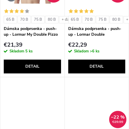
o
o
v
65 B
70 B
75 B
80 B
65 B
70 B
75 B
80 B
+ ďalšie
+
v
Dámska podprsenka - push-
Dámska podprsenka - push-
up - Lormar My Double Pizzo
up - Lormar Double
€21,39
€22,29
Skladom
5 ks
Skladom
>6 ks
DETAIL
DETAIL
–22 %
€29,99