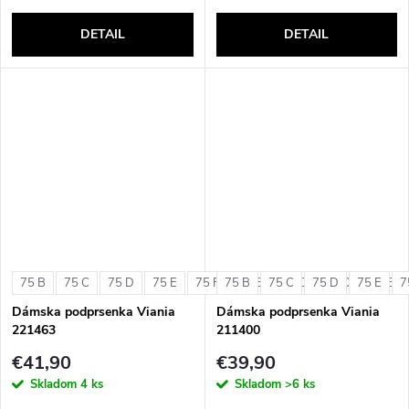
DETAIL
DETAIL
75 B
75 C
75 D
75 E
75 F
75 B
80 B
75 C
80 C
75 D
80 D
75 E
80 E
7
Dámska podprsenka Viania
Dámska podprsenka Viania
221463
211400
€41,90
€39,90
Skladom
4 ks
Skladom
>6 ks