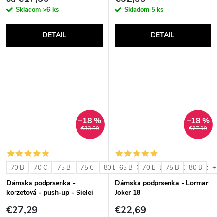
Skladom
>6 ks
Skladom
5 ks
DETAIL
DETAIL
–18 %
–18 %
€33,59
€27,99
70 B
70 C
75 B
75 C
80 B
65 B
80 C
70 B
85 B
75 B
85 C
80 B
+ ďalši
+
Dámska podprsenka -
Dámska podprsenka - Lormar
korzetová - push-up - Sielei
Joker 18
1580
€27,29
€22,69