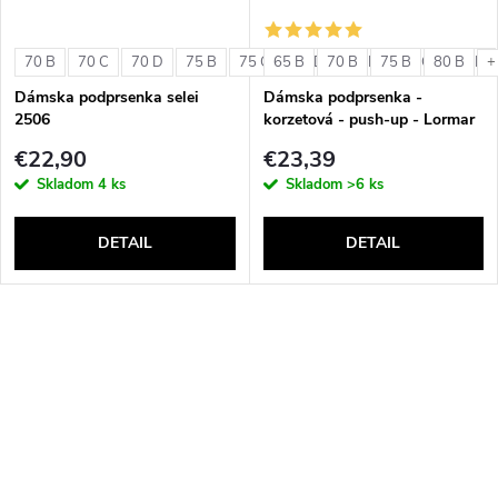
70 B
70 C
70 D
75 B
75 C
65 B
75 D
70 B
80 B
75 B
80 C
80 B
80 D
+
Dámska podprsenka selei
Dámska podprsenka -
2506
korzetová - push-up - Lormar
Double Extra Pizzo
€22,90
€23,39
Skladom
4 ks
Skladom
>6 ks
DETAIL
DETAIL