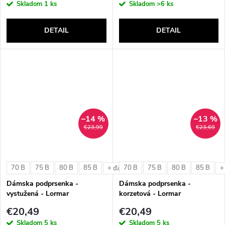
Skladom
1 ks
Skladom
>6 ks
DETAIL
DETAIL
–14 %
–13 %
€23,99
€23,69
70 B
75 B
80 B
85 B
70 B
75 B
80 B
85 B
+ ďalšie
+
Dámska podprsenka -
Dámska podprsenka -
vystužená - Lormar
korzetová - Lormar
ExtraOrdinary Triangolo
ExtraOrdinary Fascia
€20,49
€20,49
Skladom
5 ks
Skladom
5 ks