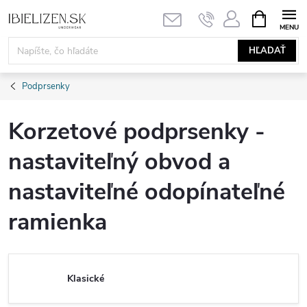
Prejsť
NÁKUPN
KOŠÍK
na
obsah
HĽADAŤ
Podprsenky
Korzetové podprsenky -
nastaviteľný obvod a
nastaviteľné odopínateľné
ramienka
Klasické