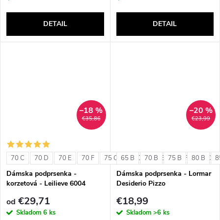
DETAIL
DETAIL
–18 %
–20 %
€35,86
€23,99
70 C
70 D
70 E
70 F
75 C
65 B
75 D
70 B
75 E
75 B
75 F
80 B
80 C
8
Dámska podprsenka -
Dámska podprsenka - Lormar
korzetová - Leilieve 6004
Desiderio Pizzo
€29,71
€18,99
od
Skladom
6 ks
Skladom
>6 ks