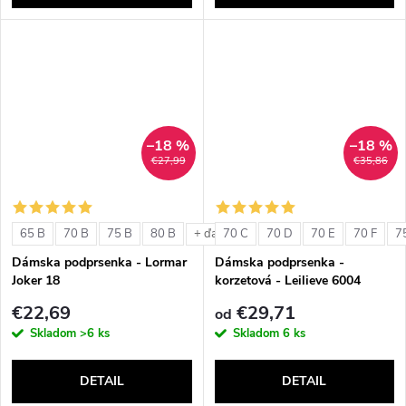
–18 %
–18 %
€27,99
€35,86
65 B
70 B
75 B
80 B
70 C
70 D
70 E
70 F
7
+ ďalšie
Dámska podprsenka - Lormar
Dámska podprsenka -
Joker 18
korzetová - Leilieve 6004
€22,69
€29,71
od
Skladom
>6 ks
Skladom
6 ks
DETAIL
DETAIL