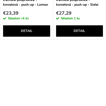
korzetová - push-up - Lormar
korzetová - push-up - Sielei
Double Extra Pizzo
1580
€23,39
€27,29
Skladom
>6 ks
Skladom
1 ks
DETAIL
DETAIL