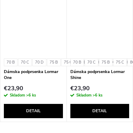
70 B
70 C
70 D
75 B
75 C
70 B
75 D
70 C
80 B
75 B
80 C
75 C
80 D
8
Dámska podprsenka Lormar
Dámska podprsenka Lormar
One
Shine
€23,90
€23,90
Skladom
>6 ks
Skladom
>6 ks
DETAIL
DETAIL