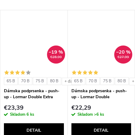
–19 %
–20 %
€28,99
€27,99
65 B
70 B
75 B
80 B
65 B
70 B
75 B
80 B
+ ďalšie
+
Dámska podprsenka - push-
Dámska podprsenka - push-
up - Lormar Double Extra
up - Lormar Double
€23,39
€22,29
Skladom
6 ks
Skladom
>6 ks
DETAIL
DETAIL