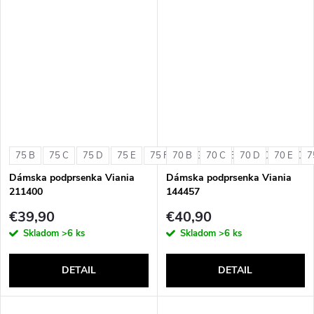
75 B
75 C
75 D
75 E
75 F
70 B
75 G
70 C
80 B
70 D
80 C
70 E
80 D
7
Dámska podprsenka Viania
Dámska podprsenka Viania
211400
144457
€39,90
€40,90
Skladom
>6 ks
Skladom
>6 ks
DETAIL
DETAIL