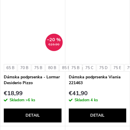
–20 %
€23,99
65 B
70 B
75 B
80 B
85 B
75 B
75 C
75 D
75 E
7
+ ďalšie
Dámska podprsenka - Lormar
Dámska podprsenka Viania
Desiderio Pizzo
221463
€18,99
€41,90
Skladom
>6 ks
Skladom
4 ks
DETAIL
DETAIL