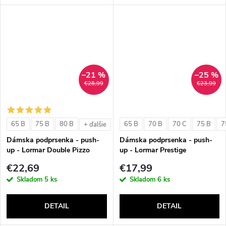
–21 %
–25 %
€28,99
€23,99
65 B
75 B
80 B
65 B
70 B
70 C
75 B
7
+ ďalšie
Dámska podprsenka - push-
Dámska podprsenka - push-
up - Lormar Double Pizzo
up - Lormar Prestige
€22,69
€17,99
Skladom
5 ks
Skladom
6 ks
DETAIL
DETAIL