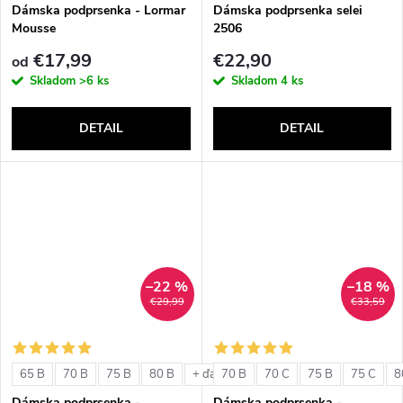
v
Dámska podprsenka - Lormar
Dámska podprsenka selei
Mousse
2506
€17,99
€22,90
od
Skladom
>6 ks
Skladom
4 ks
DETAIL
DETAIL
–22 %
–18 %
€29,99
€33,59
65 B
70 B
75 B
80 B
70 B
70 C
75 B
75 C
8
+ ďalšie
Dámska podprsenka -
Dámska podprsenka -