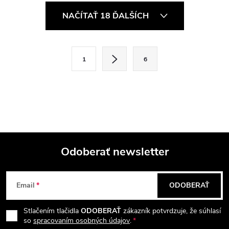
O
NAČÍTAŤ 18 ĎALŠÍCH
v
l
S
1
6
t
á
r
d
á
a
n
k
c
o
i
Odoberať newsletter
v
a
Z
e
n
Email
ODOBERAŤ
p
á
i
e
r
Stlačením tlačidla
ODOBERAŤ
zákazník potvrdzuje, že súhlasí
p
so
spracovaním osobných údajov
.