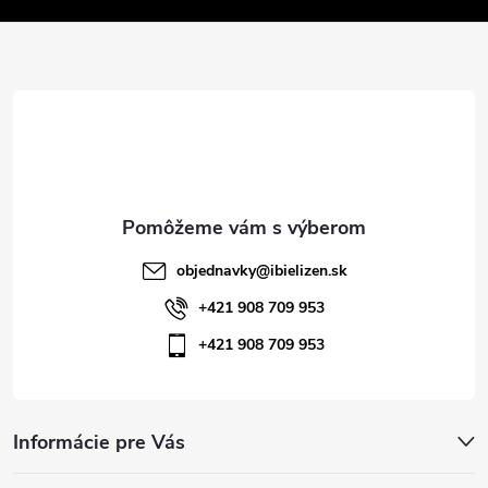
v
ä
k
t
y
v
i
ý
e
p
i
objednavky
@
ibielizen.sk
s
+421 908 709 953
+421 908 709 953
u
Informácie pre Vás