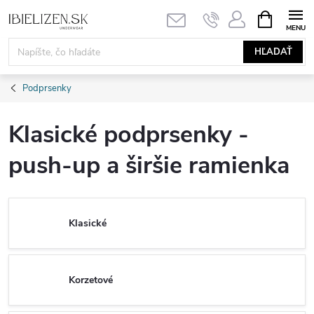
Prejsť
NÁKUPN
KOŠÍK
na
obsah
HĽADAŤ
Podprsenky
Klasické podprsenky -
push-up a širšie ramienka
Klasické
Korzetové