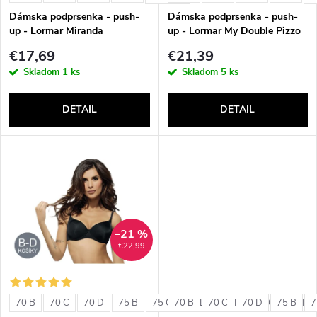
e
p
Dámska podprsenka - push-
Dámska podprsenka - push-
p
up - Lormar Miranda
up - Lormar My Double Pizzo
r
€17,69
€21,39
r
Skladom
1 ks
Skladom
5 ks
o
o
DETAIL
DETAIL
d
d
u
u
k
k
t
–21 %
t
€22,99
o
o
v
70 B
70 C
70 D
75 B
75 C
70 B
75 D
70 C
80 B
70 D
80 C
75 B
80 D
7