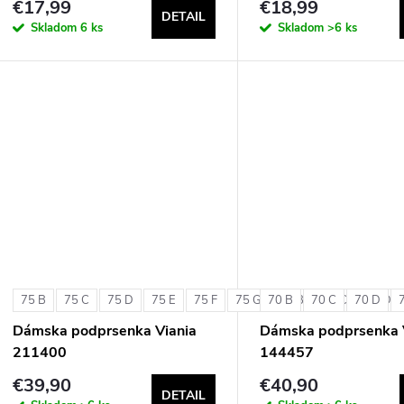
€17,99
€18,99
DETAIL
Skladom
6 ks
Skladom
>6 ks
75 B
75 C
75 D
75 E
75 F
75 G
70 B
80 B
70 C
80 C
70 D
80 D
Dámska podprsenka Viania
Dámska podprsenka 
211400
144457
€39,90
€40,90
DETAIL