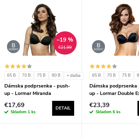
V
e
ý
n
p
–19 %
€21,99
e
s
p
p
65 B
70 B
75 B
80 B
65 B
70 B
75 B
+ ďalšie
r
Dámska podprsenka - push-
Dámska podprsenka 
r
up - Lormar Miranda
up - Lormar Double E
o
€17,69
€23,39
o
DETAIL
d
Skladom
1 ks
Skladom
6 ks
d
u