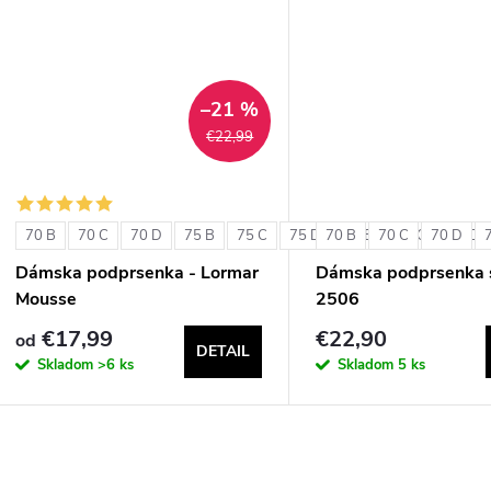
u
k
k
t
t
–21 %
o
€22,99
o
v
v
70 B
70 C
70 D
75 B
75 C
75 D
70 B
80 B
70 C
80 C
70 D
80 D
Dámska podprsenka - Lormar
Dámska podprsenka s
Mousse
2506
€17,99
€22,90
od
DETAIL
Skladom
>6 ks
Skladom
5 ks