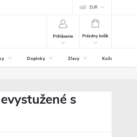
Čo inde nenájdete
Blog
EUR
NÁKUPNÝ
KOŠÍK
Prázdny košík
Prihlásenie
ky
Doplnky
Zľavy
Kožený tovar
nevystužené s