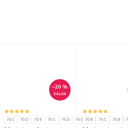
–20 %
€41,59
70 C
70 D
70 E
75 C
75 D
75 E
70 B
80 C
70 C
80 D
75 B
80 E