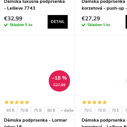
Dámska luxusná podprsenka
Dámska podprsenka 
- Leilieve 7743
korzetová - push-up -
1580
€32,99
€27,29
DETAIL
Skladom
5 ks
Skladom
1 ks
–18 %
€27,99
65 B
70 B
75 B
80 B
70 C
70 D
70 E
7
+ ďalšie
Dámska podprsenka - Lormar
Dámska podprsenka 
Joker 18
korzetová - Leilieve 