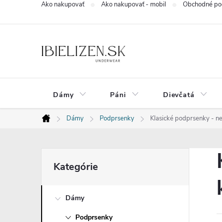
Ako nakupovať
Ako nakupovať - mobil
Obchodné po
Prejsť
na
obsah
Dámy
Páni
Dievčatá
Dámy
Podprsenky
Klasické podprsenky - ne
Domov
B
Preskočiť
Kategórie
kategórie
o
Dámy
č
Podprsenky