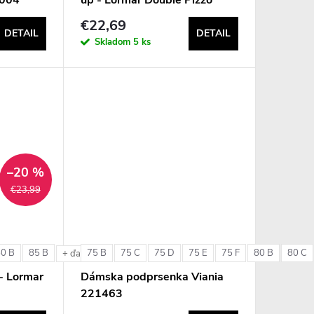
€22,69
DETAIL
DETAIL
Skladom
5 ks
–20 %
€23,99
80 B
85 B
75 B
75 C
75 D
75 E
75 F
80 B
80 C
e
+ ďalšie
- Lormar
Dámska podprsenka Viania
221463