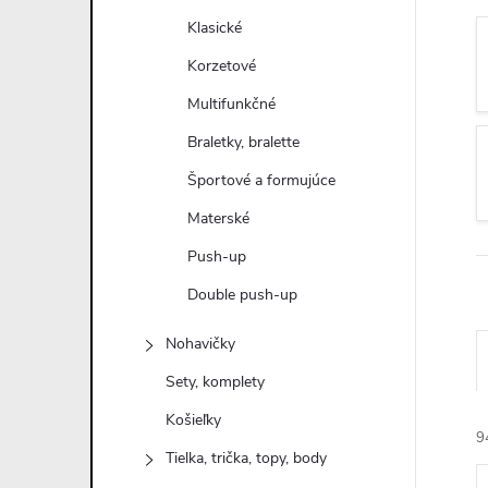
n
Klasické
ý
Korzetové
Multifunkčné
p
Braletky, bralette
a
Športové a formujúce
Materské
n
Push-up
e
Double push-up
l
Nohavičky
Sety, komplety
Košieľky
9
Tielka, trička, topy, body