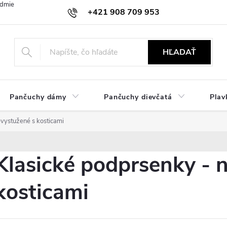
dmienky
Ochrana osobných údajov
Zásady používania cookies
+421 908 709 953
objednavky@ibielizen.sk
HĽADAŤ
Pančuchy dámy
Pančuchy dievčatá
Plav
vystužené s kosticami
Klasické podprsenky - 
kosticami