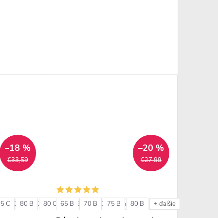
–18 %
–20 %
€33,59
€27,99
75 C
85 C
80 B
85 D
80 C
85 E
65 B
85 B
90 C
70 B
85 C
90 D
75 B
80 B
+ ďalšie
+ ďalšie
+ ďalšie