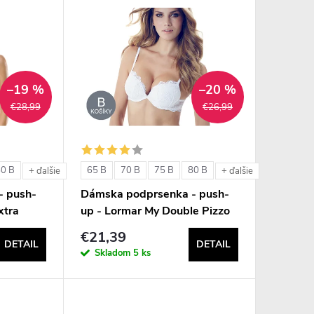
–19 %
–20 %
€28,99
€26,99
80 B
65 B
70 B
75 B
80 B
+ ďalšie
+ ďalšie
- push-
Dámska podprsenka - push-
xtra
up - Lormar My Double Pizzo
€21,39
DETAIL
DETAIL
Skladom
5 ks