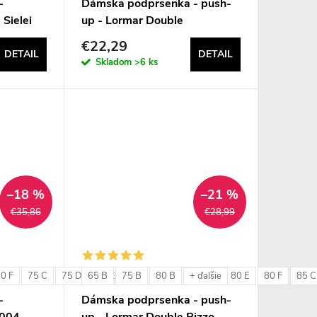
-
Dámska podprsenka - push-
 Sielei
up - Lormar Double
€22,29
DETAIL
DETAIL
Skladom
>6 ks
–18 %
–21 %
€35,86
€28,99
0 F
75 C
75 D
65 B
75 E
75 B
75 F
80 B
80 C
80 D
80 E
80 F
85 C
+ ďalšie
-
Dámska podprsenka - push-
6004
up - Lormar Double Pizzo