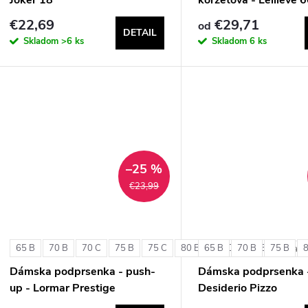
€22,69
€29,71
od
DETAIL
Skladom
>6 ks
Skladom
6 ks
–25 %
€23,99
65 B
70 B
70 C
75 B
75 C
80 B
65 B
80 C
70 B
85 B
75 B
+ ďalši
Dámska podprsenka - push-
Dámska podprsenka 
up - Lormar Prestige
Desiderio Pizzo