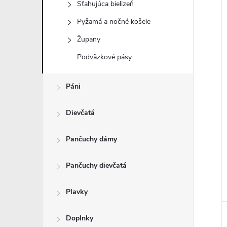
Sťahujúca bielizeň
Pyžamá a nočné košele
Župany
i
Podväzkové pásy
i
Páni
Dievčatá
Pančuchy dámy
Pančuchy dievčatá
Plavky
Doplnky