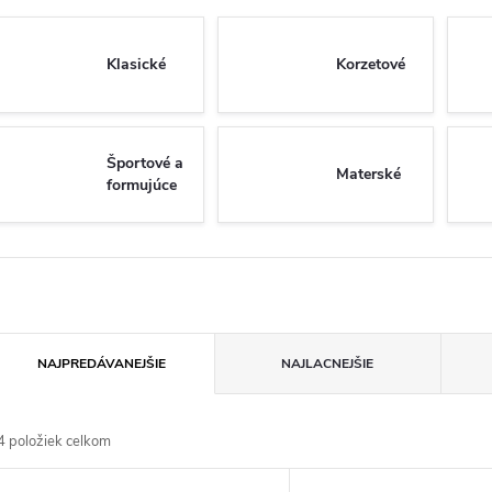
Klasické
Korzetové
Športové a
Materské
formujúce
R
NAJPREDÁVANEJŠIE
NAJLACNEJŠIE
a
4
položiek celkom
d