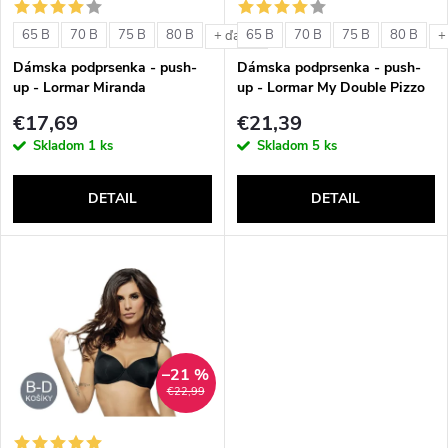
s
e
65 B
70 B
75 B
80 B
65 B
70 B
75 B
80 B
+ ďalšie
+
p
Dámska podprsenka - push-
Dámska podprsenka - push-
p
up - Lormar Miranda
up - Lormar My Double Pizzo
r
€17,69
€21,39
r
Skladom
1 ks
Skladom
5 ks
o
o
DETAIL
DETAIL
d
d
u
u
k
k
t
–21 %
t
€22,99
o