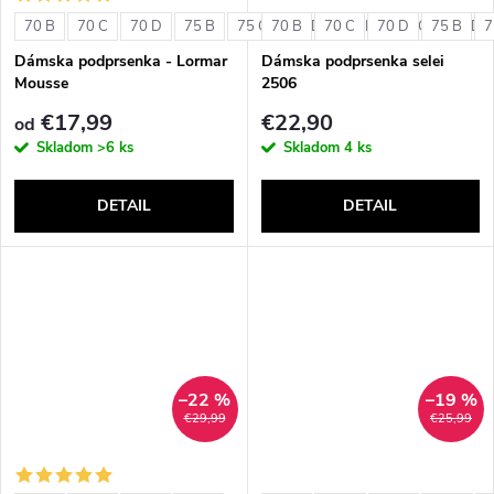
o
v
70 B
70 C
70 D
75 B
75 C
70 B
75 D
70 C
80 B
70 D
80 C
75 B
80 D
7
v
Dámska podprsenka - Lormar
Dámska podprsenka selei
Mousse
2506
€17,99
€22,90
od
Skladom
>6 ks
Skladom
4 ks
DETAIL
DETAIL
–22 %
–19 %
€29,99
€25,99