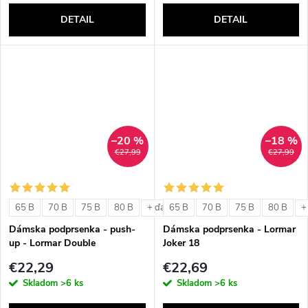
DETAIL
DETAIL
–20 %
–18 %
€27,99
€27,99
65 B
70 B
75 B
80 B
65 B
70 B
75 B
80 B
+ ďalšie
+
Dámska podprsenka - push-
Dámska podprsenka - Lormar
up - Lormar Double
Joker 18
€22,29
€22,69
Skladom
>6 ks
Skladom
>6 ks