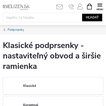
Prejsť
NÁKUPN
KOŠÍK
na
obsah
HĽADAŤ
Podprsenky
Klasické podprsenky -
nastaviteľný obvod a širšie
ramienka
Klasické
Korzetové