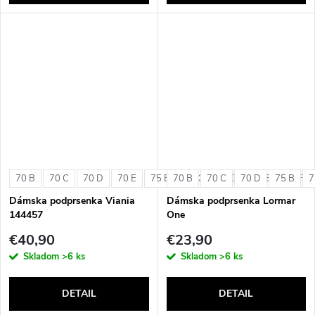
70 B
70 C
70 D
70 E
75 B
70 B
75 C
70 C
75 D
70 D
75 E
75 B
75 F
7
Dámska podprsenka Viania
Dámska podprsenka Lormar
144457
One
€40,90
€23,90
Skladom
>6 ks
Skladom
>6 ks
DETAIL
DETAIL