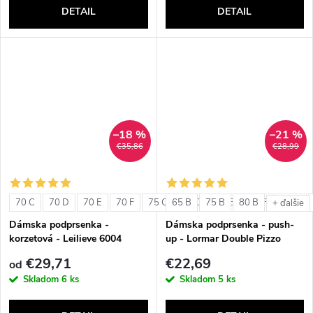
DETAIL
DETAIL
–18 %
–21 %
€35,86
€28,99
70 C
70 D
70 E
70 F
75 C
65 B
75 D
75 B
75 E
80 B
75 F
80 C
+ ďalšie
Dámska podprsenka -
Dámska podprsenka - push-
korzetová - Leilieve 6004
up - Lormar Double Pizzo
€29,71
€22,69
od
Skladom
6 ks
Skladom
5 ks