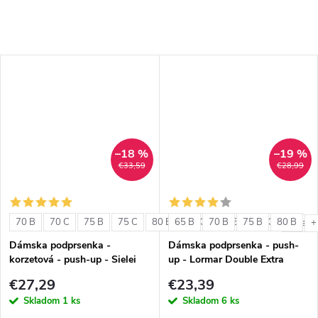
–18 %
–19 %
€33,59
€28,99
70 B
70 C
75 B
75 C
80 B
65 B
80 C
70 B
85 B
75 B
85 C
80 B
+ ďalši
+
Dámska podprsenka -
Dámska podprsenka - push-
korzetová - push-up - Sielei
up - Lormar Double Extra
1580
€27,29
€23,39
Skladom
1 ks
Skladom
6 ks