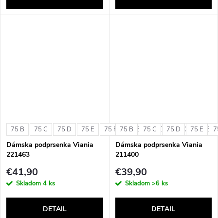
75 B
75 C
75 D
75 E
75 F
75 B
80 B
75 C
80 C
75 D
80 D
75 E
80 E
7
Dámska podprsenka Viania
Dámska podprsenka Viania
221463
211400
€41,90
€39,90
Skladom
4 ks
Skladom
>6 ks
DETAIL
DETAIL