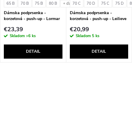
65 B
70 B
75 B
80 B
70 C
70 D
75 C
75 D
8
+ ďalšie
Dámska podprsenka -
Dámska podprsenka -
korzetová - push-up - Lormar
korzetová - push-up - Leilieve
Double Extra Pizzo
6001
€23,39
€20,99
Skladom
>6 ks
Skladom
5 ks
DETAIL
DETAIL