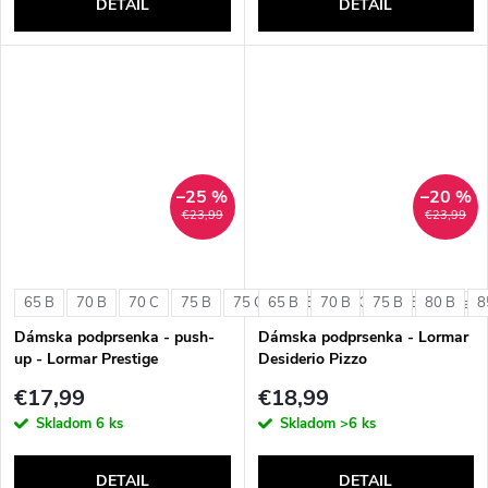
DETAIL
DETAIL
–25 %
–20 %
€23,99
€23,99
65 B
70 B
70 C
75 B
75 C
65 B
80 B
70 B
80 C
75 B
85 B
80 B
8
+ ďalši
Dámska podprsenka - push-
Dámska podprsenka - Lormar
up - Lormar Prestige
Desiderio Pizzo
€17,99
€18,99
Skladom
6 ks
Skladom
>6 ks
DETAIL
DETAIL