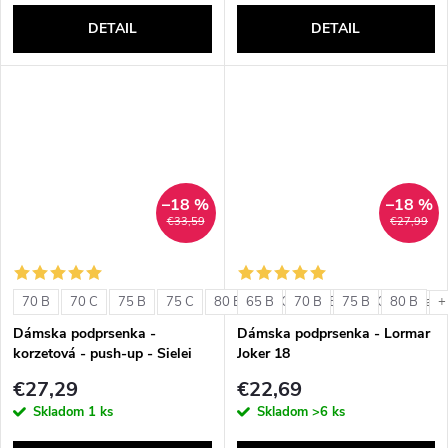
DETAIL
DETAIL
–18 %
–18 %
€33,59
€27,99
70 B
70 C
75 B
75 C
80 B
65 B
80 C
70 B
85 B
75 B
85 C
80 B
+ ďalši
+
Dámska podprsenka -
Dámska podprsenka - Lormar
korzetová - push-up - Sielei
Joker 18
1580
€27,29
€22,69
Skladom
1 ks
Skladom
>6 ks