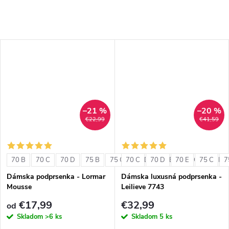
–21 %
–20 %
€22,99
€41,59
70 B
70 C
70 D
75 B
75 C
70 C
75 D
70 D
80 B
70 E
80 C
75 C
80 D
7
Dámska podprsenka - Lormar
Dámska luxusná podprsenka -
Mousse
Leilieve 7743
€17,99
€32,99
od
Skladom
>6 ks
Skladom
5 ks