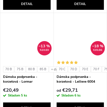
DETAIL
DETAIL
–13 %
–18 %
€23,69
€35,86
70 B
75 B
80 B
85 B
70 C
70 D
70 E
70 F
7
+ ďalšie
Dámska podprsenka -
Dámska podprsenka -
korzetová - Lormar
korzetová - Leilieve 6004
ExtraOrdinary Fascia
€20,49
€29,71
od
Skladom
5 ks
Skladom
6 ks