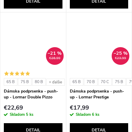
DETAIL
DETAIL
–21 %
–25 %
€28,99
€23,99
65 B
75 B
80 B
65 B
70 B
70 C
75 B
7
+ ďalšie
Dámska podprsenka - push-
Dámska podprsenka - push-
up - Lormar Double Pizzo
up - Lormar Prestige
€22,69
€17,99
Skladom
5 ks
Skladom
6 ks
DETAIL
DETAIL