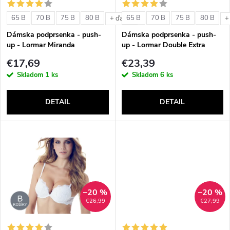
s
e
65 B
70 B
75 B
80 B
65 B
70 B
75 B
80 B
+ ďalšie
+
p
Dámska podprsenka - push-
Dámska podprsenka - push-
p
up - Lormar Miranda
up - Lormar Double Extra
r
€17,69
€23,39
r
Skladom
1 ks
Skladom
6 ks
o
o
DETAIL
DETAIL
d
d
u
u
k
k
t
–20 %
–20 %
t
€26,99
€27,99
o