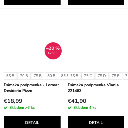
–20 %
€23,99
65 B
70 B
75 B
80 B
85 B
75 B
75 C
75 D
75 E
7
+ ďalšie
Dámska podprsenka - Lormar
Dámska podprsenka Viania
Desiderio Pizzo
221463
€18,99
€41,90
Skladom
>6 ks
Skladom
4 ks
DETAIL
DETAIL