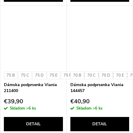
75 B
75 C
75 D
75 E
75 F
70 B
75 G
70 C
80 B
70 D
80 C
70 E
80 D
7
Dámska podprsenka Viania
Dámska podprsenka Viania
211400
144457
€39,90
€40,90
Skladom
>6 ks
Skladom
>6 ks
DETAIL
DETAIL