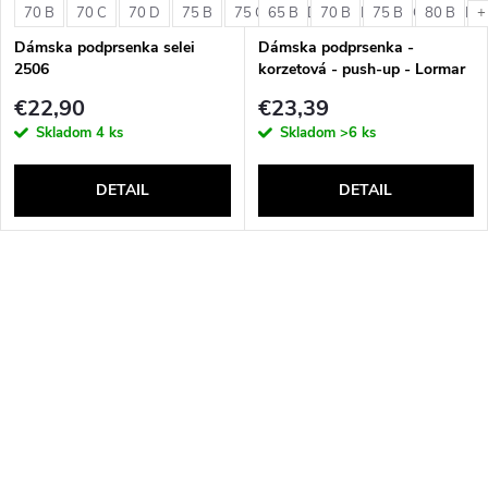
70 B
70 C
70 D
75 B
75 C
65 B
75 D
70 B
80 B
75 B
80 C
80 B
80 D
+
Dámska podprsenka selei
Dámska podprsenka -
2506
korzetová - push-up - Lormar
Double Extra Pizzo
€22,90
€23,39
Skladom
4 ks
Skladom
>6 ks
DETAIL
DETAIL