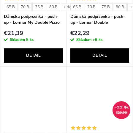
o
v
65 B
70 B
75 B
80 B
65 B
70 B
75 B
80 B
+ ďalšie
+
v
Dámska podprsenka - push-
Dámska podprsenka - push-
up - Lormar My Double Pizzo
up - Lormar Double
€21,39
€22,29
Skladom
5 ks
Skladom
>6 ks
DETAIL
DETAIL
–22 %
€29,99