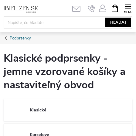
Prejsť
NÁKUPN
KOŠÍK
na
obsah
HĽADAŤ
Podprsenky
Klasické podprsenky -
jemne vzorované košíky a
nastaviteľný obvod
Klasické
Korzetové