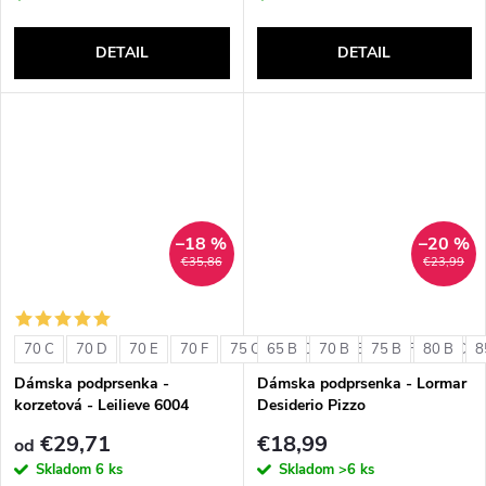
DETAIL
DETAIL
–18 %
–20 %
€35,86
€23,99
70 C
70 D
70 E
70 F
75 C
65 B
75 D
70 B
75 E
75 B
75 F
80 B
80 C
8
Dámska podprsenka -
Dámska podprsenka - Lormar
korzetová - Leilieve 6004
Desiderio Pizzo
€29,71
€18,99
od
Skladom
6 ks
Skladom
>6 ks