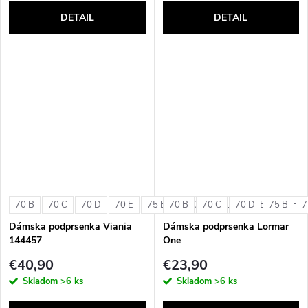
DETAIL
DETAIL
70 B
70 C
70 D
70 E
75 B
70 B
75 C
70 C
75 D
70 D
75 E
75 B
75 F
7
Dámska podprsenka Viania
Dámska podprsenka Lormar
144457
One
€40,90
€23,90
Skladom
>6 ks
Skladom
>6 ks