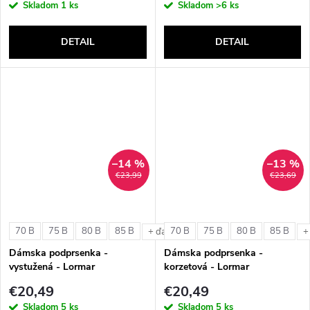
Skladom
1 ks
Skladom
>6 ks
DETAIL
DETAIL
–14 %
–13 %
€23,99
€23,69
70 B
75 B
80 B
85 B
70 B
75 B
80 B
85 B
+ ďalšie
+
Dámska podprsenka -
Dámska podprsenka -
vystužená - Lormar
korzetová - Lormar
ExtraOrdinary Triangolo
ExtraOrdinary Fascia
€20,49
€20,49
Skladom
5 ks
Skladom
5 ks