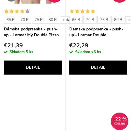
o
o
v
65 B
70 B
75 B
80 B
65 B
70 B
75 B
80 B
+ ďalšie
+
v
Dámska podprsenka - push-
Dámska podprsenka - push-
up - Lormar My Double Pizzo
up - Lormar Double
€21,39
€22,29
Skladom
5 ks
Skladom
>6 ks
DETAIL
DETAIL
–22 %
€29,99