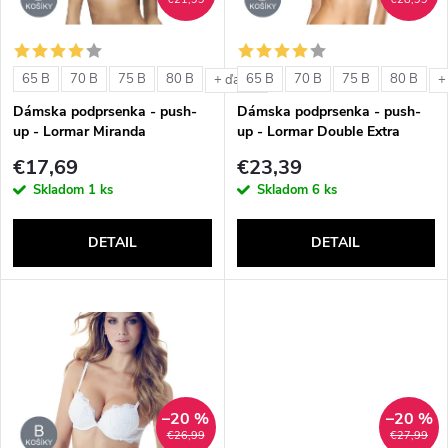
i
i
s
e
65 B
70 B
75 B
80 B
65 B
70 B
75 B
80 B
+ ďalšie
+
p
Dámska podprsenka - push-
Dámska podprsenka - push-
p
up - Lormar Miranda
up - Lormar Double Extra
r
€17,69
€23,39
r
Skladom
1 ks
Skladom
6 ks
o
o
DETAIL
DETAIL
d
d
u
u
k
k
t
–20 %
–20 %
t
€26,99
€27,99