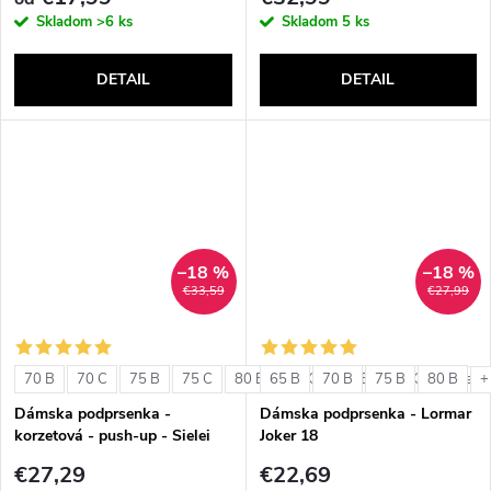
Skladom
>6 ks
Skladom
5 ks
DETAIL
DETAIL
–18 %
–18 %
€33,59
€27,99
70 B
70 C
75 B
75 C
80 B
65 B
80 C
70 B
85 B
75 B
85 C
80 B
+ ďalši
+
Dámska podprsenka -
Dámska podprsenka - Lormar
korzetová - push-up - Sielei
Joker 18
1580
€27,29
€22,69