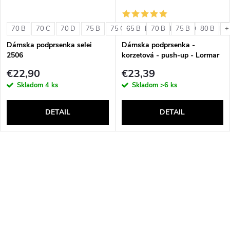
70 B
70 C
70 D
75 B
75 C
65 B
75 D
70 B
80 B
75 B
80 C
80 B
80 D
+
Dámska podprsenka selei
Dámska podprsenka -
2506
korzetová - push-up - Lormar
Double Extra Pizzo
€22,90
€23,39
Skladom
4 ks
Skladom
>6 ks
DETAIL
DETAIL