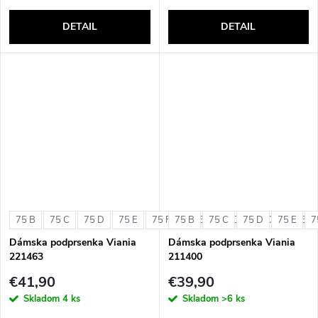
DETAIL
DETAIL
75 B
75 C
75 D
75 E
75 F
75 B
80 B
75 C
80 C
75 D
80 D
75 E
80 E
7
Dámska podprsenka Viania
Dámska podprsenka Viania
221463
211400
€41,90
€39,90
Skladom
4 ks
Skladom
>6 ks