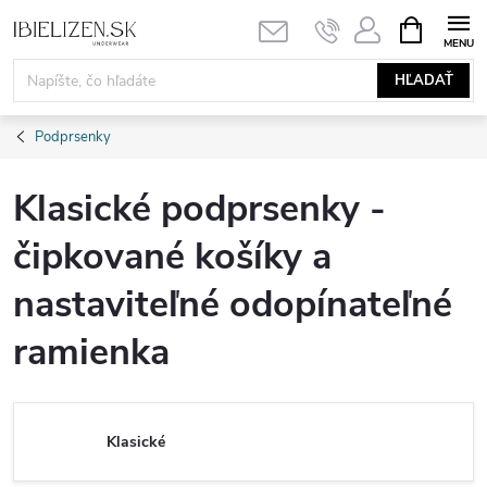
Prejsť
NÁKUPN
KOŠÍK
na
obsah
HĽADAŤ
Podprsenky
Klasické podprsenky -
čipkované košíky a
nastaviteľné odopínateľné
ramienka
Klasické