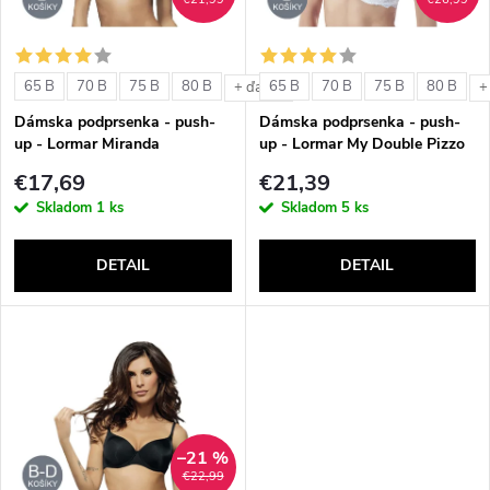
i
i
s
e
65 B
70 B
75 B
80 B
65 B
70 B
75 B
80 B
+ ďalšie
+
p
Dámska podprsenka - push-
Dámska podprsenka - push-
p
up - Lormar Miranda
up - Lormar My Double Pizzo
r
€17,69
€21,39
r
Skladom
1 ks
Skladom
5 ks
o
o
DETAIL
DETAIL
d
d
u
u
k
k
t
–21 %
t
€22,99