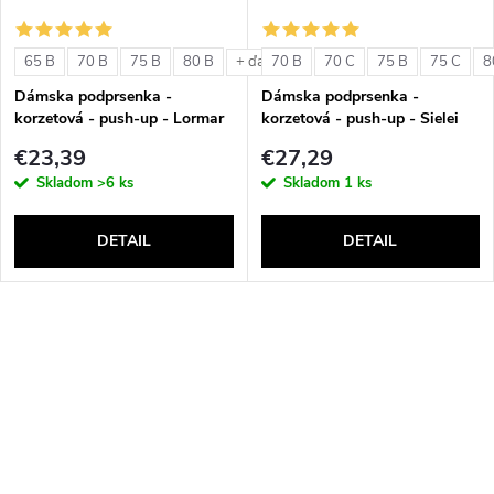
65 B
70 B
75 B
80 B
70 B
70 C
75 B
75 C
8
+ ďalšie
Dámska podprsenka -
Dámska podprsenka -
korzetová - push-up - Lormar
korzetová - push-up - Sielei
Double Extra Pizzo
1580
€23,39
€27,29
Skladom
>6 ks
Skladom
1 ks
DETAIL
DETAIL