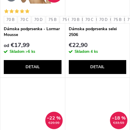
o
o
v
70 B
70 C
70 D
75 B
75 C
70 B
75 D
70 C
80 B
70 D
80 C
75 B
80 D
7
v
Dámska podprsenka - Lormar
Dámska podprsenka selei
Mousse
2506
€17,99
€22,90
od
Skladom
>6 ks
Skladom
4 ks
DETAIL
DETAIL
–22 %
–18 %
€29,99
€33,59