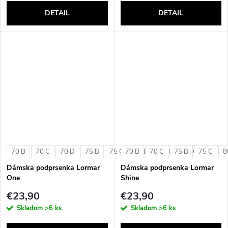
DETAIL
DETAIL
70 B
70 C
70 D
75 B
75 C
70 B
75 D
70 C
80 B
75 B
80 C
75 C
80 D
8
Dámska podprsenka Lormar
Dámska podprsenka Lormar
One
Shine
€23,90
€23,90
Skladom
>6 ks
Skladom
>6 ks