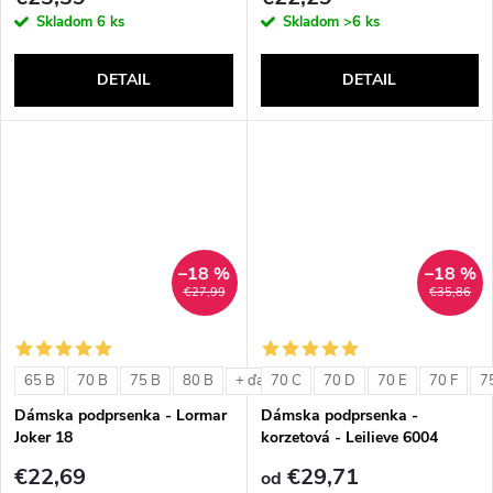
Skladom
6 ks
Skladom
>6 ks
DETAIL
DETAIL
–18 %
–18 %
€27,99
€35,86
65 B
70 B
75 B
80 B
70 C
70 D
70 E
70 F
7
+ ďalšie
Dámska podprsenka - Lormar
Dámska podprsenka -
Joker 18
korzetová - Leilieve 6004
€22,69
€29,71
od