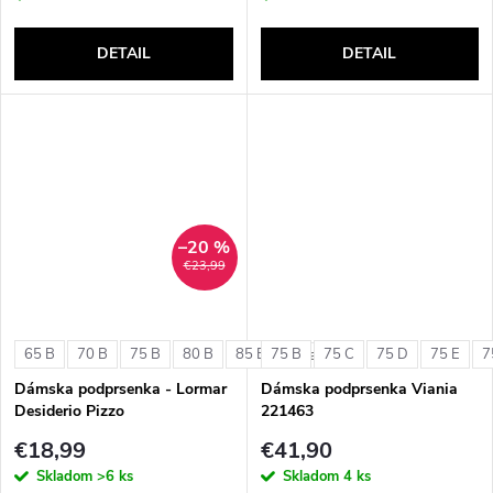
DETAIL
DETAIL
–20 %
€23,99
65 B
70 B
75 B
80 B
85 B
75 B
75 C
75 D
75 E
7
+ ďalšie
Dámska podprsenka - Lormar
Dámska podprsenka Viania
Desiderio Pizzo
221463
€18,99
€41,90
Skladom
>6 ks
Skladom
4 ks