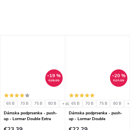
–19 %
–20 %
€28,99
€27,99
65 B
70 B
75 B
80 B
65 B
70 B
75 B
80 B
+ ďalšie
+
Dámska podprsenka - push-
Dámska podprsenka - push-
up - Lormar Double Extra
up - Lormar Double
€23,39
€22,29