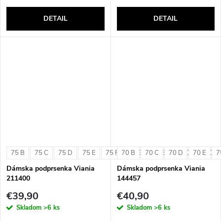
DETAIL
DETAIL
75 B
75 C
75 D
75 E
75 F
70 B
75 G
70 C
80 B
70 D
80 C
70 E
80 D
7
Dámska podprsenka Viania
Dámska podprsenka Viania
211400
144457
€39,90
€40,90
Skladom
>6 ks
Skladom
>6 ks