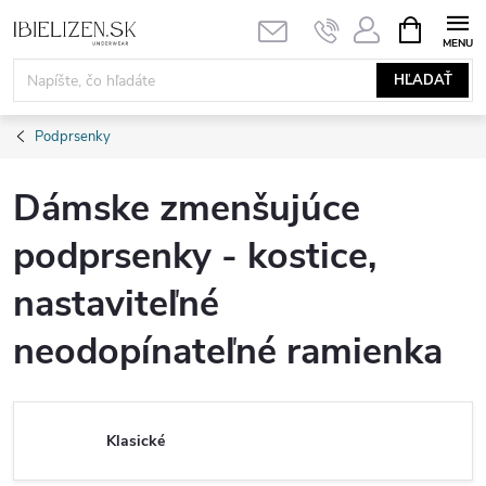
Prejsť
NÁKUPN
KOŠÍK
na
obsah
HĽADAŤ
Podprsenky
Dámske zmenšujúce
podprsenky - kostice,
nastaviteľné
neodopínateľné ramienka
Klasické