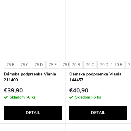
75 B
75 C
75 D
75 E
75 F
70 B
75 G
70 C
80 B
70 D
80 C
70 E
80 D
7
Dámska podprsenka Viania
Dámska podprsenka Viania
211400
144457
€39,90
€40,90
Skladom
>6 ks
Skladom
>6 ks
DETAIL
DETAIL