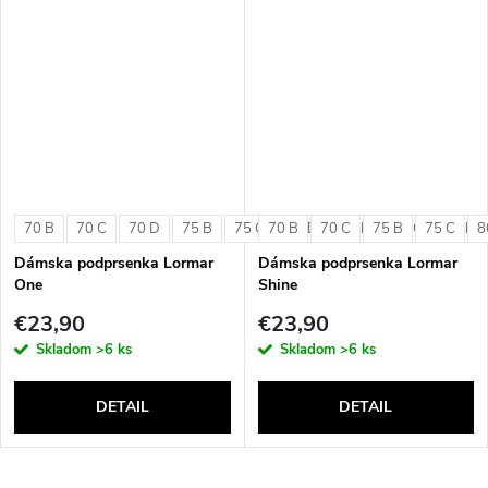
70 B
70 C
70 D
75 B
75 C
70 B
75 D
70 C
80 B
75 B
80 C
75 C
80 D
8
Dámska podprsenka Lormar
Dámska podprsenka Lormar
One
Shine
€23,90
€23,90
Skladom
>6 ks
Skladom
>6 ks
DETAIL
DETAIL