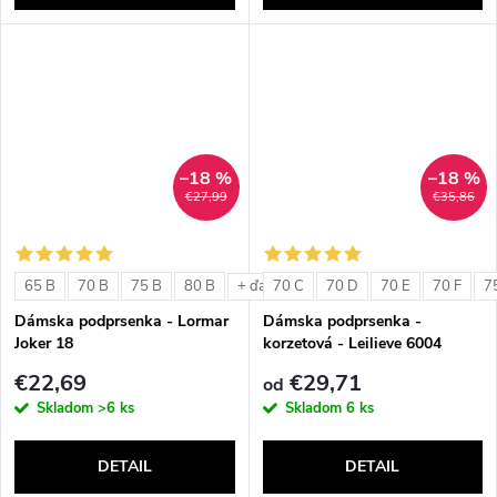
–18 %
–18 %
€27,99
€35,86
65 B
70 B
75 B
80 B
70 C
70 D
70 E
70 F
7
+ ďalšie
Dámska podprsenka - Lormar
Dámska podprsenka -
Joker 18
korzetová - Leilieve 6004
€22,69
€29,71
od
Skladom
>6 ks
Skladom
6 ks
DETAIL
DETAIL