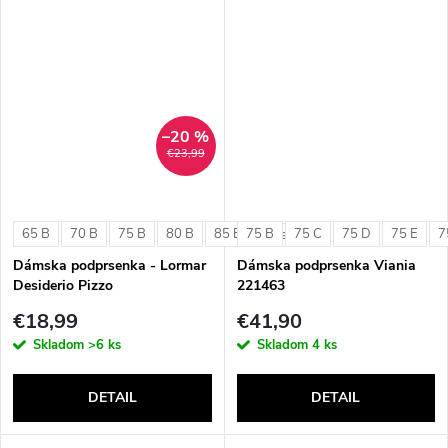
–20 %
€23,99
65 B
70 B
75 B
80 B
85 B
75 B
75 C
75 D
75 E
7
+ ďalšie
Dámska podprsenka - Lormar
Dámska podprsenka Viania
Desiderio Pizzo
221463
€18,99
€41,90
Skladom
>6 ks
Skladom
4 ks
DETAIL
DETAIL