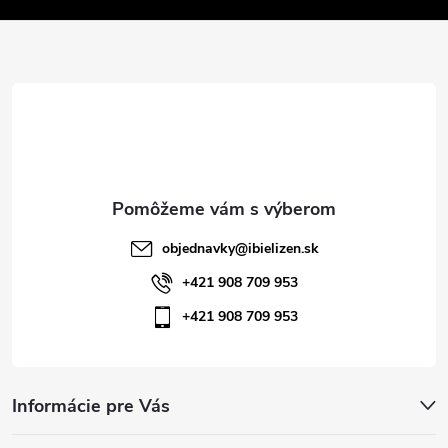
v
ä
k
t
y
v
i
ý
e
p
i
objednavky
@
ibielizen.sk
s
+421 908 709 953
+421 908 709 953
u
Informácie pre Vás