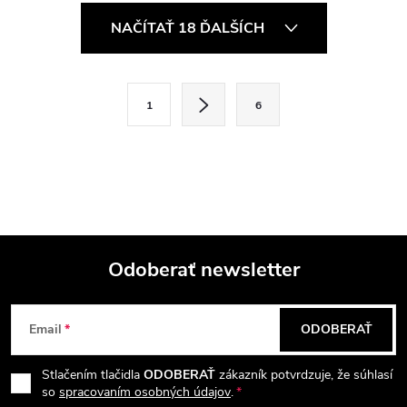
O
NAČÍTAŤ 18 ĎALŠÍCH
v
l
S
1
6
t
á
r
d
á
a
n
k
c
o
i
Odoberať newsletter
v
a
Z
e
n
Email
ODOBERAŤ
p
á
i
e
r
Stlačením tlačidla
ODOBERAŤ
zákazník potvrdzuje, že súhlasí
p
so
spracovaním osobných údajov
.