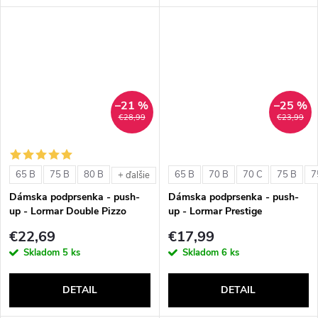
–21 %
–25 %
€28,99
€23,99
65 B
75 B
80 B
65 B
70 B
70 C
75 B
7
+ ďalšie
Dámska podprsenka - push-
Dámska podprsenka - push-
up - Lormar Double Pizzo
up - Lormar Prestige
€22,69
€17,99
Skladom
5 ks
Skladom
6 ks
DETAIL
DETAIL