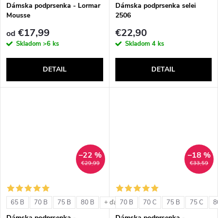
v
Dámska podprsenka - Lormar
Dámska podprsenka selei
Mousse
2506
€17,99
€22,90
od
Skladom
>6 ks
Skladom
4 ks
DETAIL
DETAIL
–22 %
–18 %
€29,99
€33,59
65 B
70 B
75 B
80 B
70 B
70 C
75 B
75 C
8
+ ďalšie
Dámska podprsenka -
Dámska podprsenka -