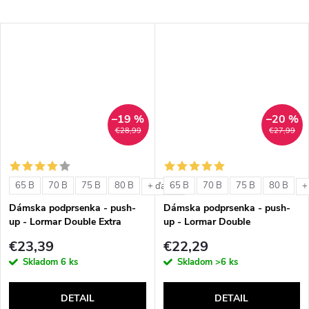
–19 %
–20 %
€28,99
€27,99
65 B
70 B
75 B
80 B
65 B
70 B
75 B
80 B
+ ďalšie
+
Dámska podprsenka - push-
Dámska podprsenka - push-
up - Lormar Double Extra
up - Lormar Double
€23,39
€22,29
Skladom
6 ks
Skladom
>6 ks
DETAIL
DETAIL