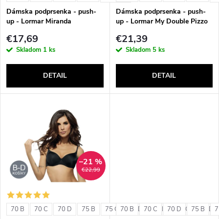
e
p
Dámska podprsenka - push-
Dámska podprsenka - push-
p
up - Lormar Miranda
up - Lormar My Double Pizzo
r
€17,69
€21,39
r
Skladom
1 ks
Skladom
5 ks
o
o
DETAIL
DETAIL
d
d
u
u
k
k
t
–21 %
t
€22,99
o
o
v
70 B
70 C
70 D
75 B
75 C
70 B
75 D
70 C
80 B
70 D
80 C
75 B
80 D
7