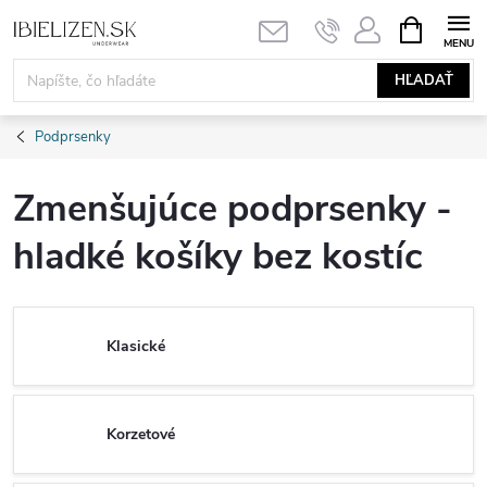
Prejsť
NÁKUPN
KOŠÍK
na
obsah
HĽADAŤ
Podprsenky
Zmenšujúce podprsenky -
hladké košíky bez kostíc
Klasické
Korzetové