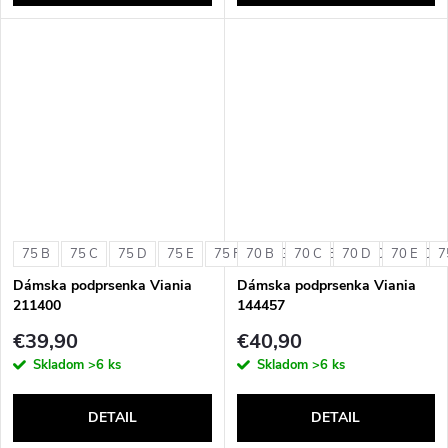
75 B
75 C
75 D
75 E
75 F
70 B
75 G
70 C
80 B
70 D
80 C
70 E
80 D
7
Dámska podprsenka Viania
Dámska podprsenka Viania
211400
144457
€39,90
€40,90
Skladom
>6 ks
Skladom
>6 ks
DETAIL
DETAIL