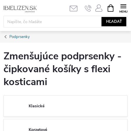
Prejsť
NÁKUPN
KOŠÍK
na
obsah
HĽADAŤ
Podprsenky
Zmenšujúce podprsenky -
čipkované košíky s flexi
kosticami
Klasické
Korzetové