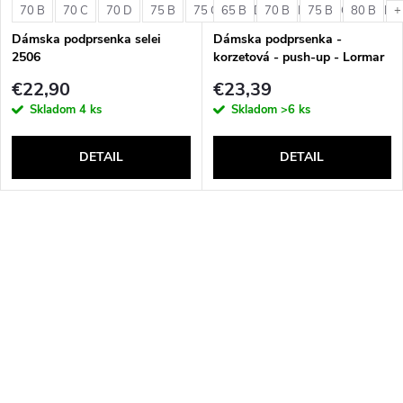
70 B
70 C
70 D
75 B
75 C
65 B
75 D
70 B
80 B
75 B
80 C
80 B
80 D
+
Dámska podprsenka selei
Dámska podprsenka -
2506
korzetová - push-up - Lormar
Double Extra Pizzo
€22,90
€23,39
Skladom
4 ks
Skladom
>6 ks
DETAIL
DETAIL