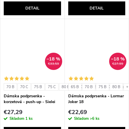
DETAIL
DETAIL
–18 %
–18 %
€33,59
€27,99
70 B
70 C
75 B
75 C
80 B
65 B
80 C
70 B
85 B
75 B
85 C
80 B
+ ďalši
+
Dámska podprsenka -
Dámska podprsenka - Lormar
korzetová - push-up - Sielei
Joker 18
1580
€27,29
€22,69
Skladom
1 ks
Skladom
>6 ks