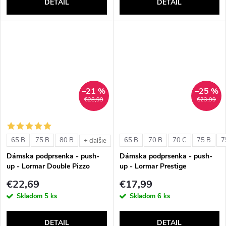
DETAIL
DETAIL
–21 %
–25 %
€28,99
€23,99
65 B
75 B
80 B
65 B
70 B
70 C
75 B
7
+ ďalšie
Dámska podprsenka - push-
Dámska podprsenka - push-
up - Lormar Double Pizzo
up - Lormar Prestige
€22,69
€17,99
Skladom
5 ks
Skladom
6 ks
DETAIL
DETAIL