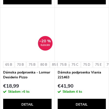
–20 %
€23,99
65 B
70 B
75 B
80 B
85 B
75 B
75 C
75 D
75 E
7
+ ďalšie
Dámska podprsenka - Lormar
Dámska podprsenka Viania
Desiderio Pizzo
221463
€18,99
€41,90
Skladom
>6 ks
Skladom
4 ks
DETAIL
DETAIL