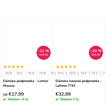
–21 %
–20 %
€22,99
€41,59
70 B
70 C
70 D
75 B
75 C
70 C
75 D
70 D
80 B
70 E
80 C
75 C
80 D
7
Dámska podprsenka - Lormar
Dámska luxusná podprsenka -
Mousse
Leilieve 7743
€17,99
€32,99
od
Skladom
>6 ks
Skladom
5 ks