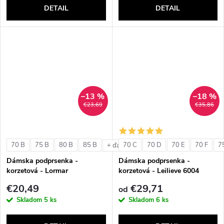
DETAIL
DETAIL
–13 %
–18 %
€23,69
€35,86
70 B
75 B
80 B
85 B
70 C
70 D
70 E
70 F
7
+ ďalšie
Dámska podprsenka -
Dámska podprsenka -
korzetová - Lormar
korzetová - Leilieve 6004
ExtraOrdinary Fascia
€20,49
€29,71
od
Skladom
5 ks
Skladom
6 ks