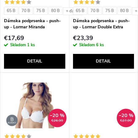
s
e
65 B
70 B
75 B
80 B
65 B
70 B
75 B
80 B
+ ďalšie
+
p
Dámska podprsenka - push-
Dámska podprsenka - push-
p
up - Lormar Miranda
up - Lormar Double Extra
r
€17,69
€23,39
r
Skladom
1 ks
Skladom
6 ks
o
o
DETAIL
DETAIL
d
d
u
u
k
k
t
–20 %
–20 %
t
€26,99
€27,99
o