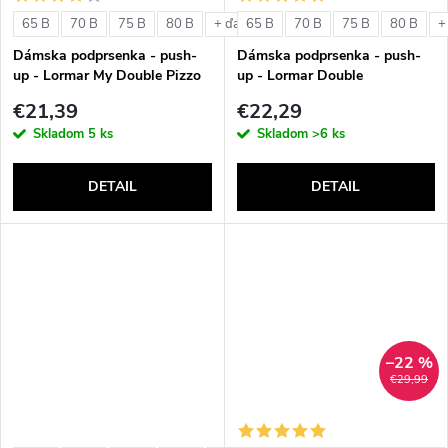
o
v
65 B
70 B
75 B
80 B
65 B
70 B
75 B
80 B
+ ďalšie
+
v
Dámska podprsenka - push-
Dámska podprsenka - push-
up - Lormar My Double Pizzo
up - Lormar Double
€21,39
€22,29
Skladom
5 ks
Skladom
>6 ks
DETAIL
DETAIL
–22 %
€29,99