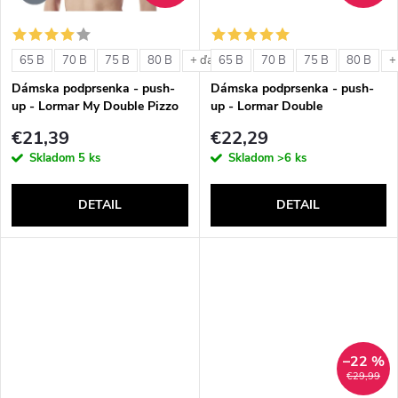
o
o
v
65 B
70 B
75 B
80 B
65 B
70 B
75 B
80 B
+ ďalšie
+
v
Dámska podprsenka - push-
Dámska podprsenka - push-
up - Lormar My Double Pizzo
up - Lormar Double
€21,39
€22,29
Skladom
5 ks
Skladom
>6 ks
DETAIL
DETAIL
–22 %
€29,99