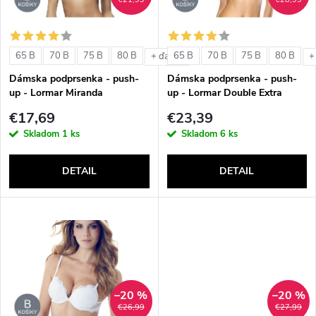
i
i
s
e
65 B
70 B
75 B
80 B
65 B
70 B
75 B
80 B
+ ďalšie
+
p
Dámska podprsenka - push-
Dámska podprsenka - push-
p
up - Lormar Miranda
up - Lormar Double Extra
r
€17,69
€23,39
r
Skladom
1 ks
Skladom
6 ks
o
o
DETAIL
DETAIL
d
d
u
u
k
k
t
–20 %
–20 %
t
€26,99
€27,99