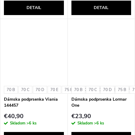
DETAIL
DETAIL
70 B
70 C
70 D
70 E
75 B
70 B
75 C
70 C
75 D
70 D
75 E
75 B
75 F
7
Dámska podprsenka Viania
Dámska podprsenka Lormar
144457
One
€40,90
€23,90
Skladom
>6 ks
Skladom
>6 ks