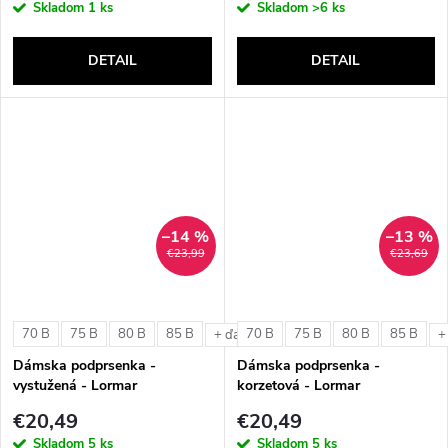
Skladom
1 ks
Skladom
>6 ks
DETAIL
DETAIL
–14 %
–13 %
€23,99
€23,69
70 B
75 B
80 B
85 B
70 B
75 B
80 B
85 B
+ ďalšie
+
Dámska podprsenka -
Dámska podprsenka -
vystužená - Lormar
korzetová - Lormar
ExtraOrdinary Triangolo
ExtraOrdinary Fascia
€20,49
€20,49
Skladom
5 ks
Skladom
5 ks