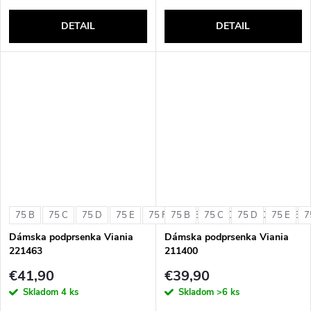
DETAIL
DETAIL
75 B
75 C
75 D
75 E
75 F
75 B
80 B
75 C
80 C
75 D
80 D
75 E
80 E
7
Dámska podprsenka Viania
Dámska podprsenka Viania
221463
211400
€41,90
€39,90
Skladom
4 ks
Skladom
>6 ks