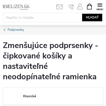
Prejsť
NÁKUPN
KOŠÍK
na
obsah
HĽADAŤ
Podprsenky
Zmenšujúce podprsenky -
čipkované košíky a
nastaviteľné
neodopínateľné ramienka
Klasické