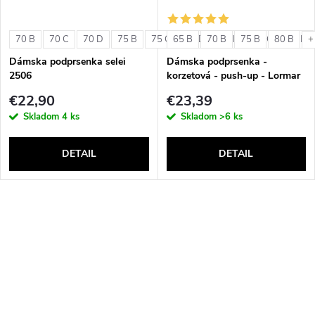
70 B
70 C
70 D
75 B
75 C
65 B
75 D
70 B
80 B
75 B
80 C
80 B
80 D
+
Dámska podprsenka selei
Dámska podprsenka -
2506
korzetová - push-up - Lormar
Double Extra Pizzo
€22,90
€23,39
Skladom
4 ks
Skladom
>6 ks
DETAIL
DETAIL