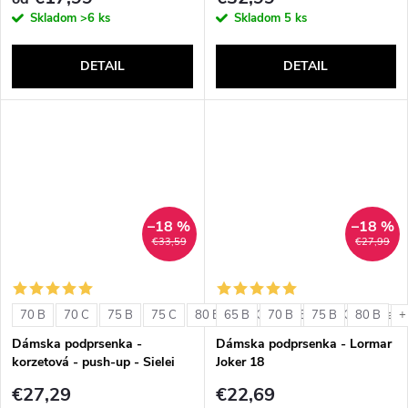
Skladom
>6 ks
Skladom
5 ks
DETAIL
DETAIL
–18 %
–18 %
€33,59
€27,99
70 B
70 C
75 B
75 C
80 B
65 B
80 C
70 B
85 B
75 B
85 C
80 B
+ ďalši
+
Dámska podprsenka -
Dámska podprsenka - Lormar
korzetová - push-up - Sielei
Joker 18
1580
€27,29
€22,69