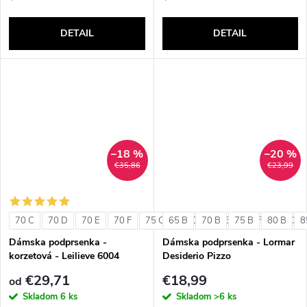
DETAIL
DETAIL
–18 %
–20 %
€35,86
€23,99
70 C
70 D
70 E
70 F
75 C
65 B
75 D
70 B
75 E
75 B
75 F
80 B
80 C
8
Dámska podprsenka -
Dámska podprsenka - Lormar
korzetová - Leilieve 6004
Desiderio Pizzo
€29,71
€18,99
od
Skladom
6 ks
Skladom
>6 ks