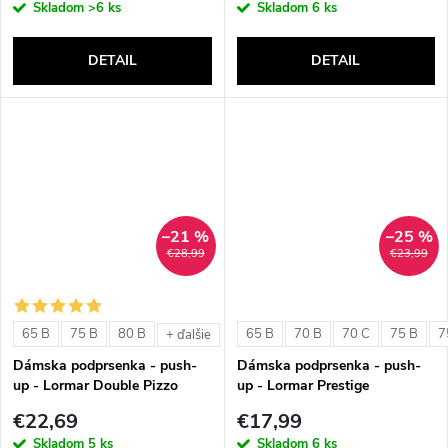
Skladom
>6 ks
Skladom
6 ks
DETAIL
DETAIL
–21 %
–25 %
€28,99
€23,99
65 B
75 B
80 B
65 B
70 B
70 C
75 B
7
+ ďalšie
Dámska podprsenka - push-
Dámska podprsenka - push-
up - Lormar Double Pizzo
up - Lormar Prestige
€22,69
€17,99
Skladom
5 ks
Skladom
6 ks