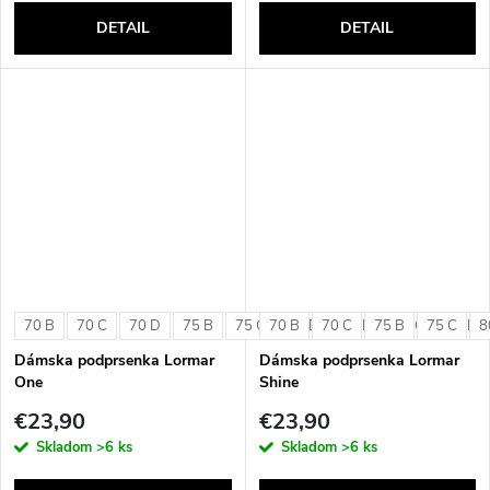
DETAIL
DETAIL
70 B
70 C
70 D
75 B
75 C
70 B
75 D
70 C
80 B
75 B
80 C
75 C
80 D
8
Dámska podprsenka Lormar
Dámska podprsenka Lormar
One
Shine
€23,90
€23,90
Skladom
>6 ks
Skladom
>6 ks