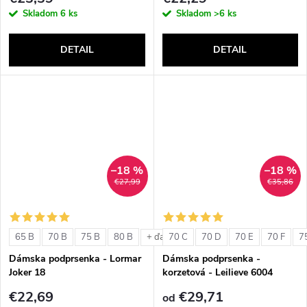
Skladom
6 ks
Skladom
>6 ks
DETAIL
DETAIL
–18 %
–18 %
€27,99
€35,86
65 B
70 B
75 B
80 B
70 C
70 D
70 E
70 F
7
+ ďalšie
Dámska podprsenka - Lormar
Dámska podprsenka -
Joker 18
korzetová - Leilieve 6004
€22,69
€29,71
od