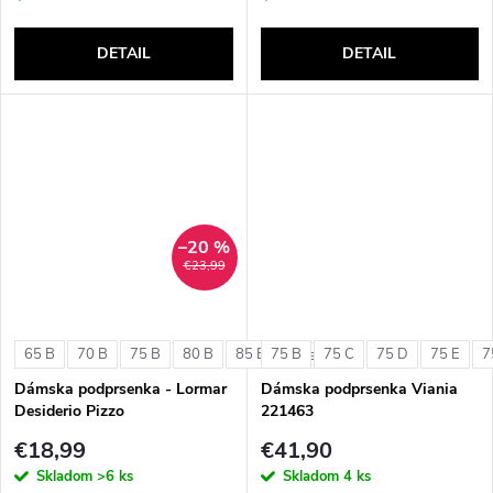
DETAIL
DETAIL
–20 %
€23,99
65 B
70 B
75 B
80 B
85 B
75 B
75 C
75 D
75 E
7
+ ďalšie
Dámska podprsenka - Lormar
Dámska podprsenka Viania
Desiderio Pizzo
221463
€18,99
€41,90
Skladom
>6 ks
Skladom
4 ks