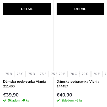
DETAIL
DETAIL
75 B
75 C
75 D
75 E
75 F
70 B
75 G
70 C
80 B
70 D
80 C
70 E
80 D
7
Dámska podprsenka Viania
Dámska podprsenka Viania
211400
144457
€39,90
€40,90
Skladom
>6 ks
Skladom
>6 ks