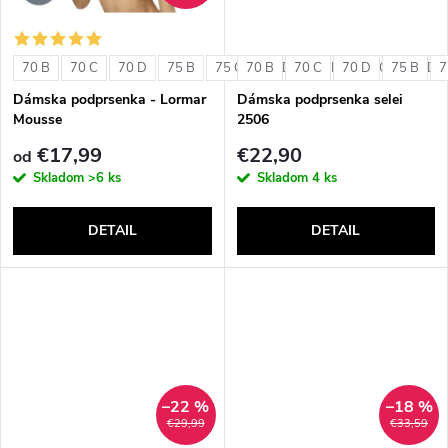
o
o
v
70 B
70 C
70 D
75 B
75 C
70 B
75 D
70 C
80 B
70 D
80 C
75 B
80 D
7
v
Dámska podprsenka - Lormar
Dámska podprsenka selei
Mousse
2506
€17,99
€22,90
od
Skladom
>6 ks
Skladom
4 ks
DETAIL
DETAIL
–22 %
–18 %
€29,99
€33,59