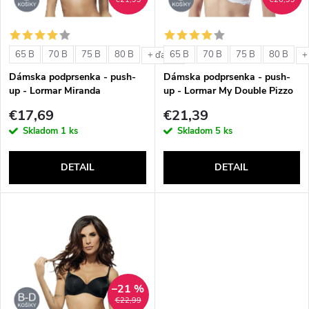
i
i
s
e
65 B
70 B
75 B
80 B
65 B
70 B
75 B
80 B
+ ďalšie
+
p
Dámska podprsenka - push-
Dámska podprsenka - push-
p
up - Lormar Miranda
up - Lormar My Double Pizzo
r
€17,69
€21,39
r
Skladom
1 ks
Skladom
5 ks
o
o
DETAIL
DETAIL
d
d
u
u
k
k
t
–21 %
t
€22,99