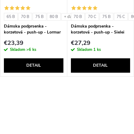
65 B
70 B
75 B
80 B
70 B
70 C
75 B
75 C
8
+ ďalšie
Dámska podprsenka -
Dámska podprsenka -
korzetová - push-up - Lormar
korzetová - push-up - Sielei
Double Extra Pizzo
1580
€23,39
€27,29
Skladom
>6 ks
Skladom
1 ks
DETAIL
DETAIL