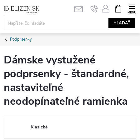
Prejsť
NÁKUPN
KOŠÍK
na
obsah
HĽADAŤ
Podprsenky
Dámske vystužené
podprsenky - štandardné,
nastaviteľné
neodopínateľné ramienka
Klasické