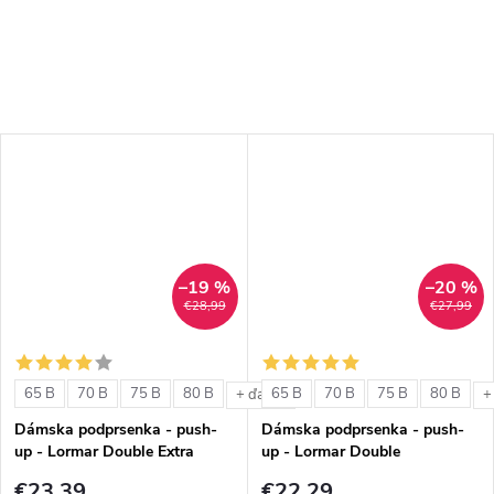
–19 %
–20 %
€28,99
€27,99
65 B
70 B
75 B
80 B
65 B
70 B
75 B
80 B
+ ďalšie
+
Dámska podprsenka - push-
Dámska podprsenka - push-
up - Lormar Double Extra
up - Lormar Double
€23,39
€22,29