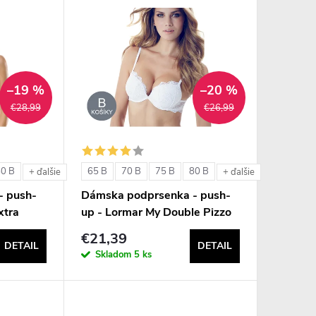
–19 %
–20 %
€28,99
€26,99
80 B
65 B
70 B
75 B
80 B
+ ďalšie
+ ďalšie
- push-
Dámska podprsenka - push-
xtra
up - Lormar My Double Pizzo
€21,39
DETAIL
DETAIL
Skladom
5 ks