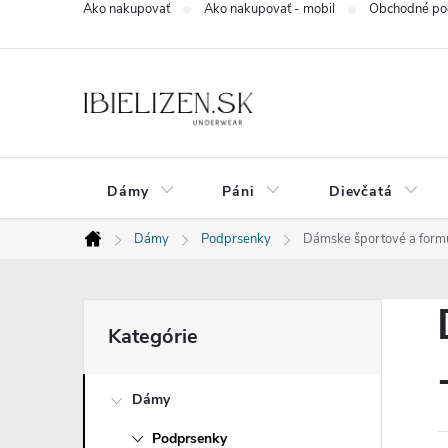
Ako nakupovať
Ako nakupovať - mobil
Obchodné po
Prejsť
na
obsah
Dámy
Páni
Dievčatá
Dámy
Podprsenky
Dámske športové a formu
Domov
B
Preskočiť
Kategórie
kategórie
o
Dámy
č
Podprsenky