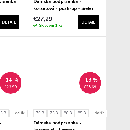
prsenka
Dámska podprsenka -
korzetová - push-up - Sielei
1580
€27,29
DETAIL
DETAIL
Skladom
1 ks
–14 %
–13 %
€23,99
€23,69
85 B
70 B
75 B
80 B
85 B
+ ďalšie
+ ďalšie
-
Dámska podprsenka -
korzetová - Lormar