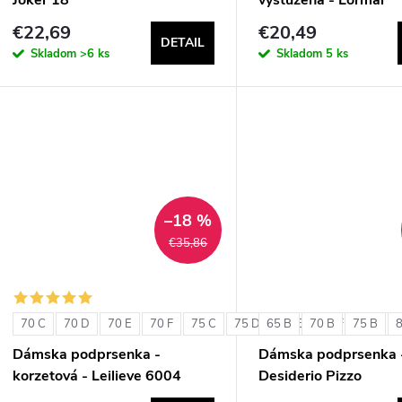
ExtraOrdinary Triang
€22,69
€20,49
DETAIL
Skladom
>6 ks
Skladom
5 ks
–18 %
€35,86
70 C
70 D
70 E
70 F
75 C
75 D
65 B
75 E
70 B
75 F
75 B
80 C
Dámska podprsenka -
Dámska podprsenka 
korzetová - Leilieve 6004
Desiderio Pizzo