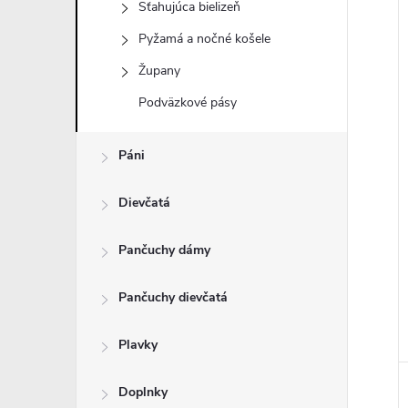
Sťahujúca bielizeň
Pyžamá a nočné košele
Župany
i
Podväzkové pásy
i
Páni
Dievčatá
Pančuchy dámy
Pančuchy dievčatá
Plavky
Doplnky