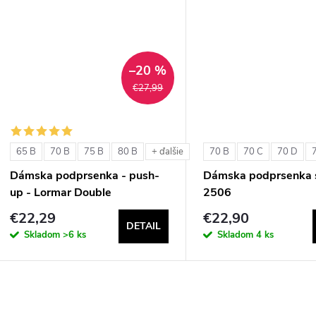
u
k
k
t
t
–20 %
o
€27,99
o
v
v
65 B
70 B
75 B
80 B
70 B
70 C
70 D
+ ďalšie
Dámska podprsenka - push-
Dámska podprsenka s
up - Lormar Double
2506
€22,29
€22,90
DETAIL
Skladom
>6 ks
Skladom
4 ks