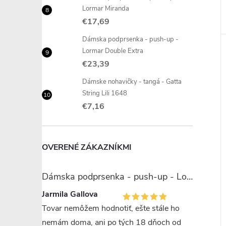
Lormar Miranda
€17,69
Dámska podprsenka - push-up -
Lormar Double Extra
€23,39
Dámske nohavičky - tangá - Gatta
String Lili 1648
€7,16
OVERENÉ ZÁKAZNÍKMI
Dámska podprsenka - push-up - Lormar Miranda
Jarmila Gallova
Tovar nemôžem hodnotiť, ešte stále ho
nemám doma, ani po tých 18 dňoch od