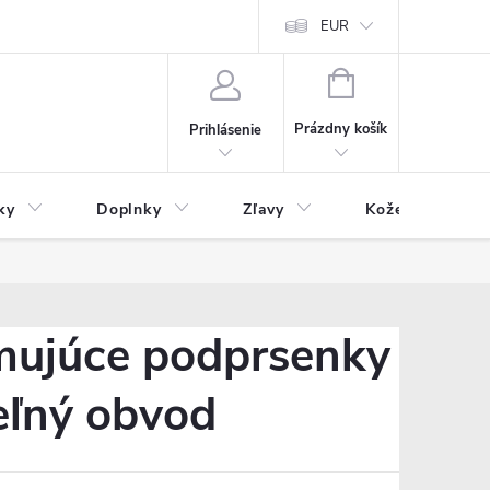
Čo inde nenájdete
Blog
EUR
NÁKUPNÝ
KOŠÍK
Prázdny košík
Prihlásenie
ky
Doplnky
Zľavy
Kožený tovar
mujúce podprsenky
eľný obvod