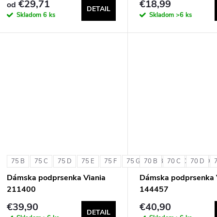
€29,71
€18,99
od
DETAIL
Skladom
6 ks
Skladom
>6 ks
75 B
75 C
75 D
75 E
75 F
75 G
70 B
80 B
70 C
80 C
70 D
80 D
Dámska podprsenka Viania
Dámska podprsenka 
211400
144457
€39,90
€40,90
DETAIL