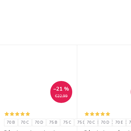
–21 %
€22,99
70 B
70 C
70 D
75 B
75 C
75 D
70 C
80 B
70 D
80 C
70 E
80 D