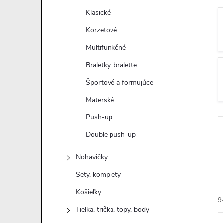
n
Klasické
ý
Korzetové
Multifunkčné
p
Braletky, bralette
a
Športové a formujúce
Materské
n
Push-up
e
Double push-up
l
Nohavičky
Sety, komplety
Košieľky
9
Tielka, trička, topy, body