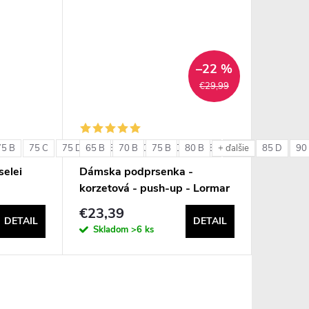
–22 %
€29,99
75 B
75 C
75 D
65 B
80 B
70 B
80 C
75 B
80 D
80 B
85 B
85 C
85 D
90
+ ďalšie
elei
Dámska podprsenka -
korzetová - push-up - Lormar
Double Extra Pizzo
€23,39
DETAIL
DETAIL
Skladom
>6 ks