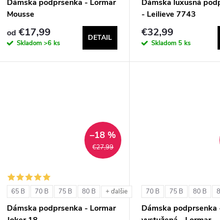
Dámska podprsenka - Lormar
Dámska luxusná pod
Mousse
- Leilieve 7743
€17,99
€32,99
od
DETAIL
Skladom
>6 ks
Skladom
5 ks
–18 %
€27,99
65 B
70 B
75 B
80 B
70 B
75 B
80 B
+ ďalšie
Dámska podprsenka - Lormar
Dámska podprsenka 
Joker 18
vystužená - Lormar