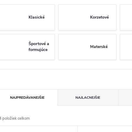
Klasické
Korzetové
Športové a
Materské
formujúce
R
NAJPREDÁVANEJŠIE
NAJLACNEJŠIE
a
4
položiek celkom
d