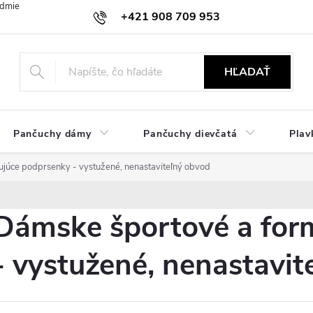
dmienky
Ochrana osobných údajov
Zásady používania cookies
+421 908 709 953
objednavky@ibielizen.sk
HĽADAŤ
Pančuchy dámy
Pančuchy dievčatá
Plav
júce podprsenky - vystužené, nenastaviteľný obvod
Dámske športové a for
- vystužené, nenastavit