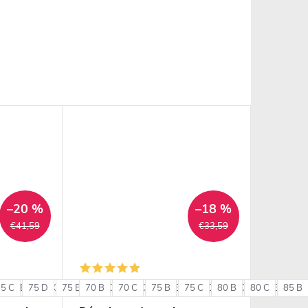
–20 %
–18 %
€41,59
€33,59
75 C
85 B
75 D
85 C
75 E
85 D
70 B
80 C
90 B
70 C
80 D
90 C
75 B
80 E
75 C
85 C
80 B
85 D
80 C
85 E
85 B
90 
+ ďalšie