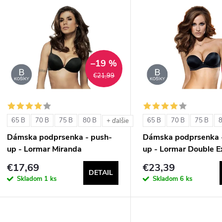
V
e
ý
n
p
–19 %
€21,99
e
s
p
p
65 B
70 B
75 B
80 B
65 B
70 B
75 B
+ ďalšie
r
Dámska podprsenka - push-
Dámska podprsenka 
r
up - Lormar Miranda
up - Lormar Double E
o
€17,69
€23,39
o
DETAIL
d
Skladom
1 ks
Skladom
6 ks
d
u