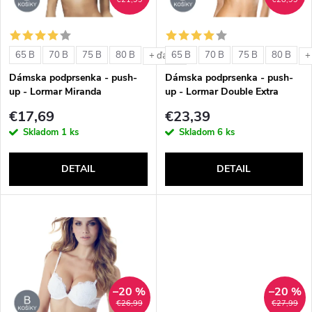
i
i
s
e
65 B
70 B
75 B
80 B
65 B
70 B
75 B
80 B
+ ďalšie
+
p
Dámska podprsenka - push-
Dámska podprsenka - push-
p
up - Lormar Miranda
up - Lormar Double Extra
r
€17,69
€23,39
r
Skladom
1 ks
Skladom
6 ks
o
o
DETAIL
DETAIL
d
d
u
u
k
k
t
–20 %
–20 %
t
€26,99
€27,99