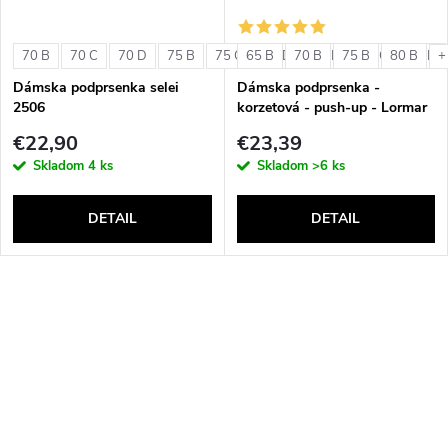
70 B
70 C
70 D
75 B
75 C
65 B
75 D
70 B
80 B
75 B
80 C
80 B
80 D
+
Dámska podprsenka selei
Dámska podprsenka -
2506
korzetová - push-up - Lormar
Double Extra Pizzo
€22,90
€23,39
Skladom
4 ks
Skladom
>6 ks
DETAIL
DETAIL