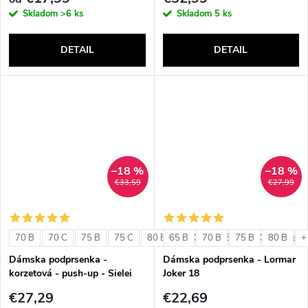
Skladom
>6 ks
Skladom
5 ks
DETAIL
DETAIL
–18 %
–18 %
€33,59
€27,99
70 B
70 C
75 B
75 C
80 B
65 B
80 C
70 B
85 B
75 B
85 C
80 B
+ ďalši
+
Dámska podprsenka -
Dámska podprsenka - Lormar
korzetová - push-up - Sielei
Joker 18
1580
€27,29
€22,69