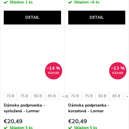
Skladom
1 ks
Skladom
>6 ks
DETAIL
DETAIL
–14 %
–13 %
€23,99
€23,69
70 B
75 B
80 B
85 B
70 B
75 B
80 B
85 B
+ ďalšie
+
Dámska podprsenka -
Dámska podprsenka -
vystužená - Lormar
korzetová - Lormar
ExtraOrdinary Triangolo
ExtraOrdinary Fascia
€20,49
€20,49
Skladom
5 ks
Skladom
5 ks