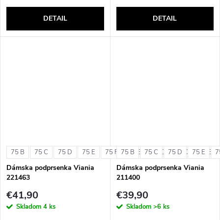
DETAIL
DETAIL
75 B
75 C
75 D
75 E
75 F
75 B
80 B
75 C
80 C
75 D
80 D
75 E
80 E
7
Dámska podprsenka Viania
Dámska podprsenka Viania
221463
211400
€41,90
€39,90
Skladom
4 ks
Skladom
>6 ks