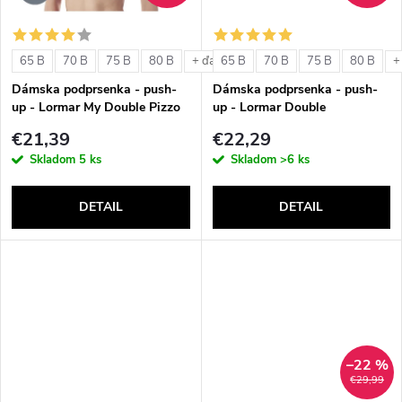
o
o
v
65 B
70 B
75 B
80 B
65 B
70 B
75 B
80 B
+ ďalšie
+
v
Dámska podprsenka - push-
Dámska podprsenka - push-
up - Lormar My Double Pizzo
up - Lormar Double
€21,39
€22,29
Skladom
5 ks
Skladom
>6 ks
DETAIL
DETAIL
–22 %
€29,99