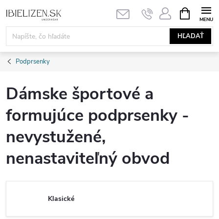
Prejsť
NÁKUPN
KOŠÍK
na
obsah
HĽADAŤ
Podprsenky
Dámske športové a
formujúce podprsenky -
nevystužené,
nenastaviteľný obvod
Klasické