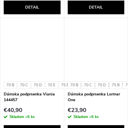
DETAIL
DETAIL
70 B
70 C
70 D
70 E
75 B
70 B
75 C
70 C
75 D
70 D
75 E
75 B
75 F
7
Dámska podprsenka Viania
Dámska podprsenka Lormar
144457
One
€40,90
€23,90
Skladom
>6 ks
Skladom
>6 ks