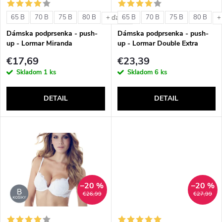
s
e
65 B
70 B
75 B
80 B
65 B
70 B
75 B
80 B
+ ďalšie
+
p
Dámska podprsenka - push-
Dámska podprsenka - push-
p
up - Lormar Miranda
up - Lormar Double Extra
r
€17,69
€23,39
r
Skladom
1 ks
Skladom
6 ks
o
o
DETAIL
DETAIL
d
d
u
u
k
k
t
–20 %
–20 %
t
€26,99
€27,99
o