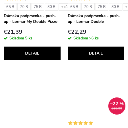
o
v
65 B
70 B
75 B
80 B
65 B
70 B
75 B
80 B
+ ďalšie
+
v
Dámska podprsenka - push-
Dámska podprsenka - push-
up - Lormar My Double Pizzo
up - Lormar Double
€21,39
€22,29
Skladom
5 ks
Skladom
>6 ks
DETAIL
DETAIL
–22 %
€29,99