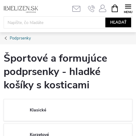
Prejsť
NÁKUPN
KOŠÍK
na
obsah
HĽADAŤ
Podprsenky
Športové a formujúce
podprsenky - hladké
košíky s kosticami
Klasické
Korzetové