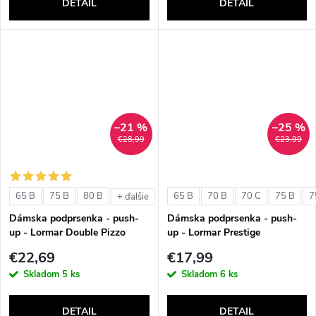
DETAIL
DETAIL
–21 %
–25 %
€28,99
€23,99
65 B
75 B
80 B
65 B
70 B
70 C
75 B
7
+ ďalšie
Dámska podprsenka - push-
Dámska podprsenka - push-
up - Lormar Double Pizzo
up - Lormar Prestige
€22,69
€17,99
Skladom
5 ks
Skladom
6 ks
DETAIL
DETAIL