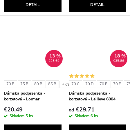
DETAIL
DETAIL
–13 %
–18 %
€23,69
€35,86
70 B
75 B
80 B
85 B
70 C
70 D
70 E
70 F
7
+ ďalšie
Dámska podprsenka -
Dámska podprsenka -
korzetová - Lormar
korzetová - Leilieve 6004
ExtraOrdinary Fascia
€20,49
€29,71
od
Skladom
5 ks
Skladom
6 ks