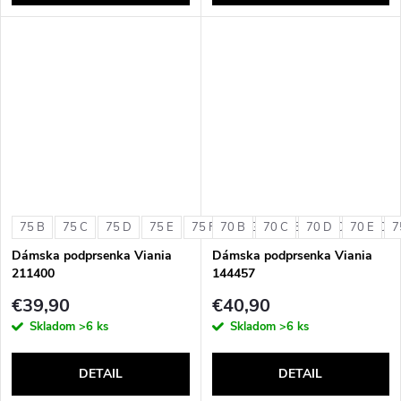
75 B
75 C
75 D
75 E
75 F
70 B
75 G
70 C
80 B
70 D
80 C
70 E
80 D
7
Dámska podprsenka Viania
Dámska podprsenka Viania
211400
144457
€39,90
€40,90
Skladom
>6 ks
Skladom
>6 ks
DETAIL
DETAIL