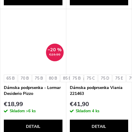
–20 %
€23,99
65 B
70 B
75 B
80 B
85 B
75 B
75 C
75 D
75 E
7
+ ďalšie
Dámska podprsenka - Lormar
Dámska podprsenka Viania
Desiderio Pizzo
221463
€18,99
€41,90
Skladom
>6 ks
Skladom
4 ks
DETAIL
DETAIL