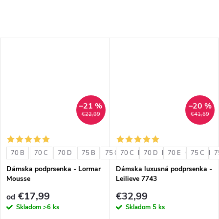
–21 %
–20 %
€22,99
€41,59
70 B
70 C
70 D
75 B
75 C
70 C
75 D
70 D
80 B
70 E
80 C
75 C
80 D
7
Dámska podprsenka - Lormar
Dámska luxusná podprsenka -
Mousse
Leilieve 7743
€17,99
€32,99
od
Skladom
>6 ks
Skladom
5 ks