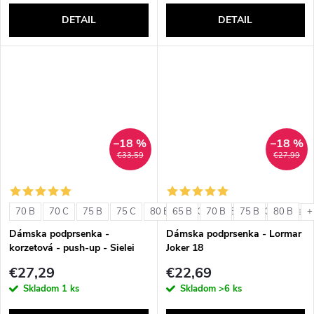
DETAIL
DETAIL
–18 %
–18 %
€33,59
€27,99
70 B
70 C
75 B
75 C
80 B
65 B
80 C
70 B
85 B
75 B
85 C
80 B
+ ďalši
+
Dámska podprsenka -
Dámska podprsenka - Lormar
korzetová - push-up - Sielei
Joker 18
1580
€27,29
€22,69
Skladom
1 ks
Skladom
>6 ks