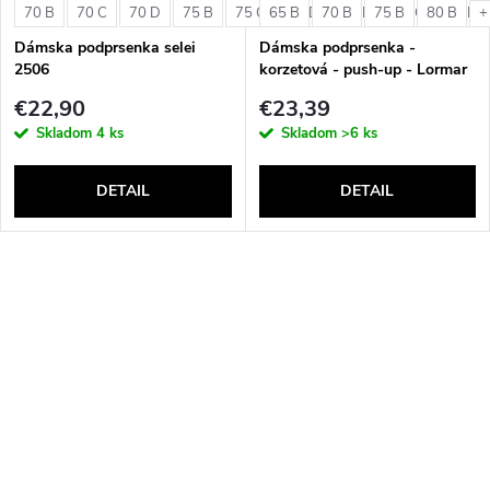
70 B
70 C
70 D
75 B
75 C
65 B
75 D
70 B
80 B
75 B
80 C
80 B
80 D
+
Dámska podprsenka selei
Dámska podprsenka -
2506
korzetová - push-up - Lormar
Double Extra Pizzo
€22,90
€23,39
Skladom
4 ks
Skladom
>6 ks
DETAIL
DETAIL