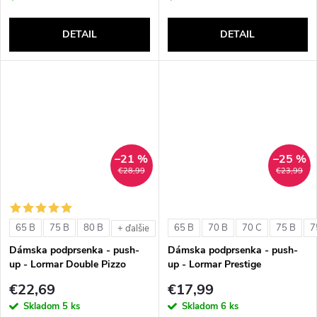
DETAIL
DETAIL
–21 %
–25 %
€28,99
€23,99
65 B
75 B
80 B
65 B
70 B
70 C
75 B
7
+ ďalšie
Dámska podprsenka - push-
Dámska podprsenka - push-
up - Lormar Double Pizzo
up - Lormar Prestige
€22,69
€17,99
Skladom
5 ks
Skladom
6 ks