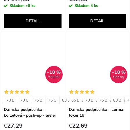
Skladom
>6 ks
Skladom
5 ks
DETAIL
DETAIL
–18 %
–18 %
€33,59
€27,99
70 B
70 C
75 B
75 C
80 B
65 B
80 C
70 B
85 B
75 B
85 C
80 B
+ ďalši
+
Dámska podprsenka -
Dámska podprsenka - Lormar
korzetová - push-up - Sielei
Joker 18
1580
€27,29
€22,69