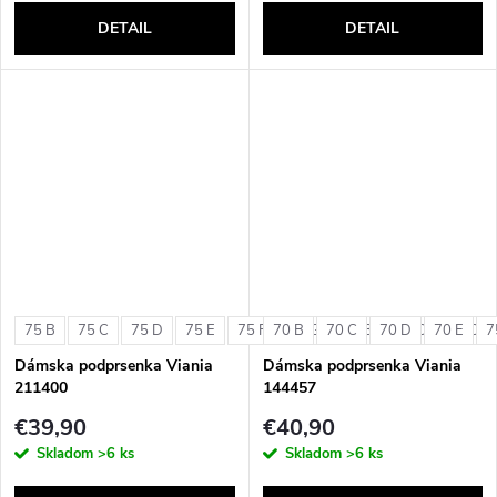
DETAIL
DETAIL
75 B
75 C
75 D
75 E
75 F
70 B
75 G
70 C
80 B
70 D
80 C
70 E
80 D
7
Dámska podprsenka Viania
Dámska podprsenka Viania
211400
144457
€39,90
€40,90
Skladom
>6 ks
Skladom
>6 ks