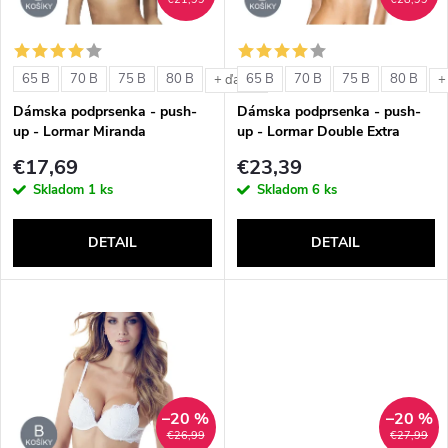
i
i
s
e
65 B
70 B
75 B
80 B
65 B
70 B
75 B
80 B
+ ďalšie
+
p
Dámska podprsenka - push-
Dámska podprsenka - push-
p
up - Lormar Miranda
up - Lormar Double Extra
r
€17,69
€23,39
r
Skladom
1 ks
Skladom
6 ks
o
o
DETAIL
DETAIL
d
d
u
u
k
k
t
–20 %
–20 %
t
€26,99
€27,99