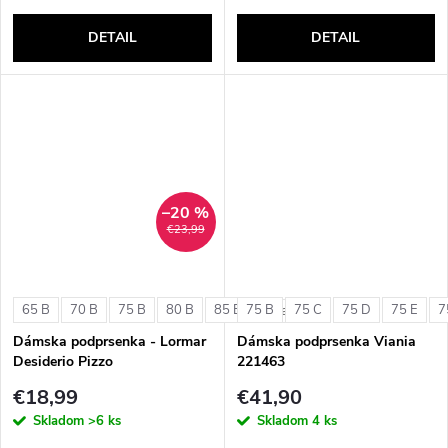
DETAIL
DETAIL
–20 %
€23,99
65 B
70 B
75 B
80 B
85 B
75 B
75 C
75 D
75 E
7
+ ďalšie
Dámska podprsenka - Lormar
Dámska podprsenka Viania
Desiderio Pizzo
221463
€18,99
€41,90
Skladom
>6 ks
Skladom
4 ks