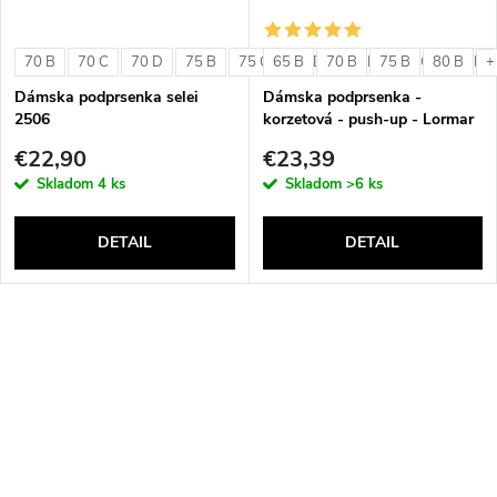
70 B
70 C
70 D
75 B
75 C
65 B
75 D
70 B
80 B
75 B
80 C
80 B
80 D
+
Dámska podprsenka selei
Dámska podprsenka -
2506
korzetová - push-up - Lormar
Double Extra Pizzo
€22,90
€23,39
Skladom
4 ks
Skladom
>6 ks
DETAIL
DETAIL