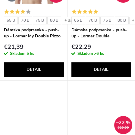
o
o
v
65 B
70 B
75 B
80 B
65 B
70 B
75 B
80 B
+ ďalšie
+
v
Dámska podprsenka - push-
Dámska podprsenka - push-
up - Lormar My Double Pizzo
up - Lormar Double
€21,39
€22,29
Skladom
5 ks
Skladom
>6 ks
DETAIL
DETAIL
–22 %
€29,99