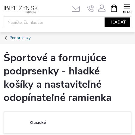
Prejsť
NÁKUPN
KOŠÍK
na
obsah
HĽADAŤ
Podprsenky
Športové a formujúce
podprsenky - hladké
košíky a nastaviteľné
odopínateľné ramienka
Klasické