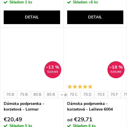
Skladom
1 ks
Skladom
>6 ks
DETAIL
DETAIL
–13 %
–18 %
€23,69
€35,86
70 B
75 B
80 B
85 B
70 C
70 D
70 E
70 F
7
+ ďalšie
Dámska podprsenka -
Dámska podprsenka -
korzetová - Lormar
korzetová - Leilieve 6004
ExtraOrdinary Fascia
€20,49
€29,71
od
Skladom
5 ks
Skladom
6 ks