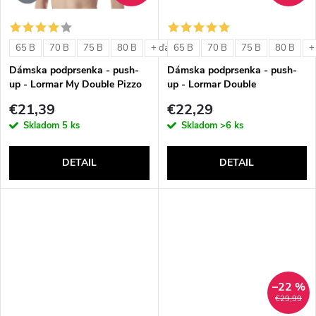
o
o
v
65 B
70 B
75 B
80 B
65 B
70 B
75 B
80 B
+ ďalšie
+
v
Dámska podprsenka - push-
Dámska podprsenka - push-
up - Lormar My Double Pizzo
up - Lormar Double
€21,39
€22,29
Skladom
5 ks
Skladom
>6 ks
DETAIL
DETAIL
–22 %
€29,99