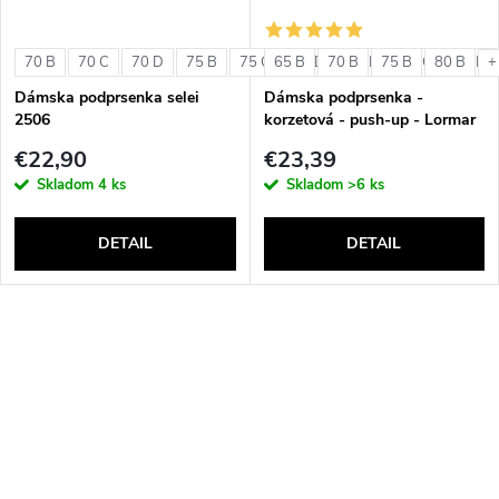
70 B
70 C
70 D
75 B
75 C
65 B
75 D
70 B
80 B
75 B
80 C
80 B
80 D
+
Dámska podprsenka selei
Dámska podprsenka -
2506
korzetová - push-up - Lormar
Double Extra Pizzo
€22,90
€23,39
Skladom
4 ks
Skladom
>6 ks
DETAIL
DETAIL