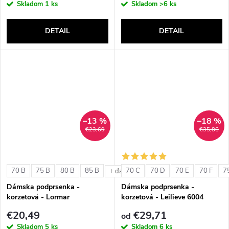
Skladom
1 ks
Skladom
>6 ks
DETAIL
DETAIL
–13 %
–18 %
€23,69
€35,86
70 B
75 B
80 B
85 B
70 C
70 D
70 E
70 F
7
+ ďalšie
Dámska podprsenka -
Dámska podprsenka -
korzetová - Lormar
korzetová - Leilieve 6004
ExtraOrdinary Fascia
€20,49
€29,71
od
Skladom
5 ks
Skladom
6 ks