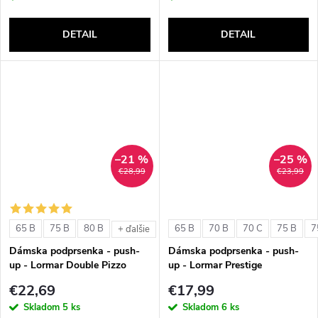
DETAIL
DETAIL
–21 %
–25 %
€28,99
€23,99
65 B
75 B
80 B
65 B
70 B
70 C
75 B
7
+ ďalšie
Dámska podprsenka - push-
Dámska podprsenka - push-
up - Lormar Double Pizzo
up - Lormar Prestige
€22,69
€17,99
Skladom
5 ks
Skladom
6 ks