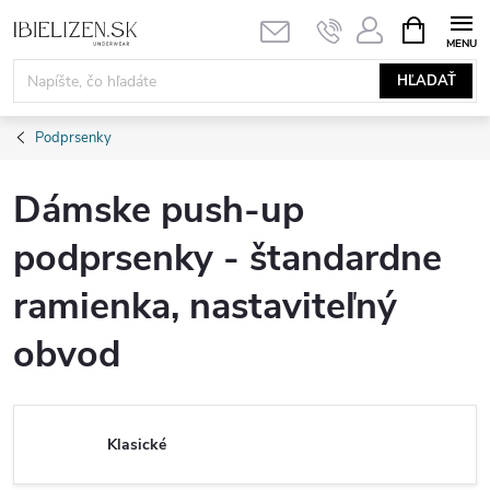
Prejsť
NÁKUPN
KOŠÍK
na
obsah
HĽADAŤ
Podprsenky
Dámske push-up
podprsenky - štandardne
ramienka, nastaviteľný
obvod
Klasické