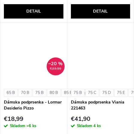
DETAIL
DETAIL
–20 %
€23,99
65 B
70 B
75 B
80 B
85 B
75 B
75 C
75 D
75 E
7
+ ďalšie
Dámska podprsenka - Lormar
Dámska podprsenka Viania
Desiderio Pizzo
221463
€18,99
€41,90
Skladom
>6 ks
Skladom
4 ks