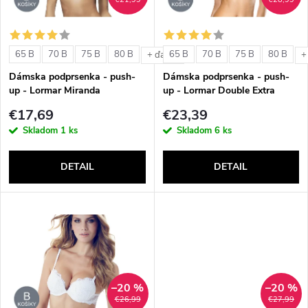
i
i
s
e
65 B
70 B
75 B
80 B
65 B
70 B
75 B
80 B
+ ďalšie
+
p
Dámska podprsenka - push-
Dámska podprsenka - push-
p
up - Lormar Miranda
up - Lormar Double Extra
r
€17,69
€23,39
r
Skladom
1 ks
Skladom
6 ks
o
o
DETAIL
DETAIL
d
d
u
u
k
k
t
–20 %
–20 %
t
€26,99
€27,99