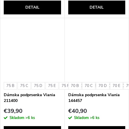
DETAIL
DETAIL
75 B
75 C
75 D
75 E
75 F
70 B
75 G
70 C
80 B
70 D
80 C
70 E
80 D
7
Dámska podprsenka Viania
Dámska podprsenka Viania
211400
144457
€39,90
€40,90
Skladom
>6 ks
Skladom
>6 ks