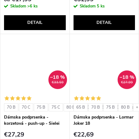
Skladom
>6 ks
Skladom
5 ks
DETAIL
DETAIL
–18 %
–18 %
€33,59
€27,99
70 B
70 C
75 B
75 C
80 B
65 B
80 C
70 B
85 B
75 B
85 C
80 B
+ ďalši
+
Dámska podprsenka -
Dámska podprsenka - Lormar
korzetová - push-up - Sielei
Joker 18
1580
€27,29
€22,69