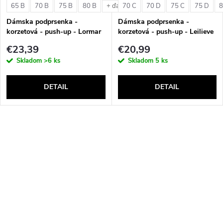
65 B
70 B
75 B
80 B
70 C
70 D
75 C
75 D
8
+ ďalšie
Dámska podprsenka -
Dámska podprsenka -
korzetová - push-up - Lormar
korzetová - push-up - Leilieve
Double Extra Pizzo
6001
€23,39
€20,99
Skladom
>6 ks
Skladom
5 ks
DETAIL
DETAIL