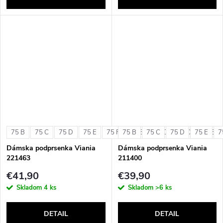
75 B
75 C
75 D
75 E
75 F
75 B
80 B
75 C
80 C
75 D
80 D
75 E
80 E
7
Dámska podprsenka Viania
Dámska podprsenka Viania
221463
211400
€41,90
€39,90
Skladom
4 ks
Skladom
>6 ks
DETAIL
DETAIL