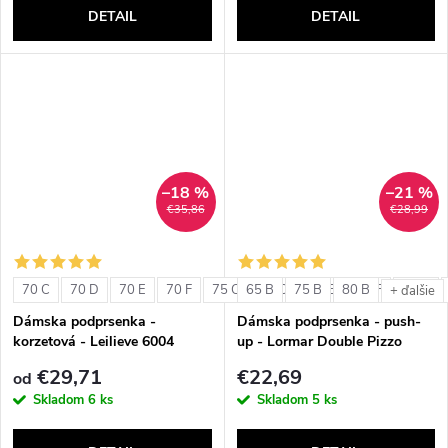
DETAIL
DETAIL
–18 %
–21 %
€35,86
€28,99
70 C
70 D
70 E
70 F
75 C
65 B
75 D
75 B
75 E
80 B
75 F
80 C
+ ďalšie
Dámska podprsenka -
Dámska podprsenka - push-
korzetová - Leilieve 6004
up - Lormar Double Pizzo
€29,71
€22,69
od
Skladom
6 ks
Skladom
5 ks