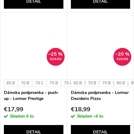
DETAIL
DETAIL
–25 %
–20 %
€23,99
€23,99
65 B
70 B
70 C
75 B
75 C
65 B
80 B
70 B
80 C
75 B
85 B
80 B
8
+ ďalši
Dámska podprsenka - push-
Dámska podprsenka - Lormar
up - Lormar Prestige
Desiderio Pizzo
€17,99
€18,99
Skladom
6 ks
Skladom
>6 ks
DETAIL
DETAIL