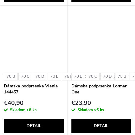
70 B
70 C
70 D
70 E
75 B
70 B
75 C
70 C
75 D
70 D
75 E
75 B
75 F
7
Dámska podprsenka Viania
Dámska podprsenka Lormar
144457
One
€40,90
€23,90
Skladom
>6 ks
Skladom
>6 ks
DETAIL
DETAIL