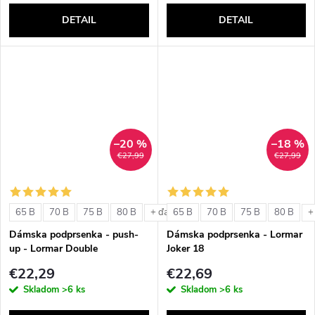
DETAIL
DETAIL
–20 %
–18 %
€27,99
€27,99
65 B
70 B
75 B
80 B
65 B
70 B
75 B
80 B
+ ďalšie
+
Dámska podprsenka - push-
Dámska podprsenka - Lormar
up - Lormar Double
Joker 18
€22,29
€22,69
Skladom
>6 ks
Skladom
>6 ks