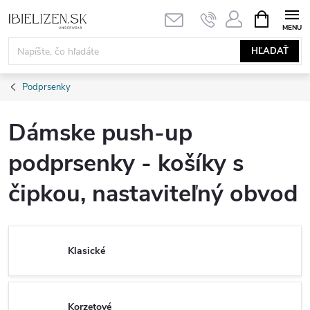
Prejsť
NÁKUPN
KOŠÍK
na
obsah
HĽADAŤ
Podprsenky
Dámske push-up
podprsenky - košíky s
čipkou, nastaviteľný obvod
Klasické
Korzetové