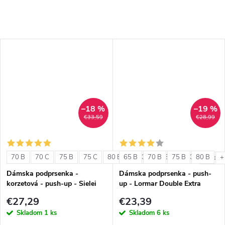
–18 %
–19 %
€33,59
€28,99
70 B
70 C
75 B
75 C
80 B
65 B
80 C
70 B
85 B
75 B
85 C
80 B
+ ďalši
+
Dámska podprsenka -
Dámska podprsenka - push-
korzetová - push-up - Sielei
up - Lormar Double Extra
1580
€27,29
€23,39
Skladom
1 ks
Skladom
6 ks