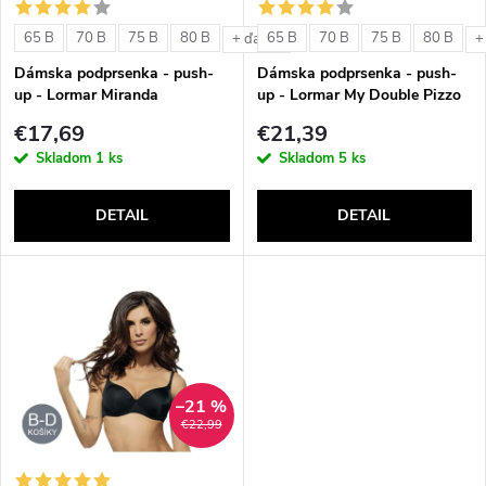
s
e
65 B
70 B
75 B
80 B
65 B
70 B
75 B
80 B
+ ďalšie
+
p
Dámska podprsenka - push-
Dámska podprsenka - push-
p
up - Lormar Miranda
up - Lormar My Double Pizzo
r
€17,69
€21,39
r
Skladom
1 ks
Skladom
5 ks
o
o
DETAIL
DETAIL
d
d
u
u
k
k
t
–21 %
t
€22,99
o