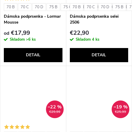
o
v
70 B
70 C
70 D
75 B
75 C
70 B
75 D
70 C
80 B
70 D
80 C
75 B
80 D
7
v
Dámska podprsenka - Lormar
Dámska podprsenka selei
Mousse
2506
€17,99
€22,90
od
Skladom
>6 ks
Skladom
4 ks
DETAIL
DETAIL
–22 %
–19 %
€29,99
€25,99