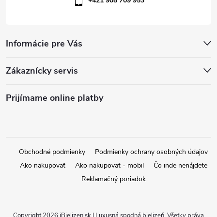
+421 908 709 953
u
Informácie pre Vás
Zákaznícky servis
Prijímame online platby
Obchodné podmienky
Podmienky ochrany osobných údajov
Ako nakupovať
Ako nakupovať - mobil
Čo inde nenájdete
Reklamačný poriadok
Copyright 2026
iBielizen.sk | Luxusná spodná bielizeň
. Všetky práva