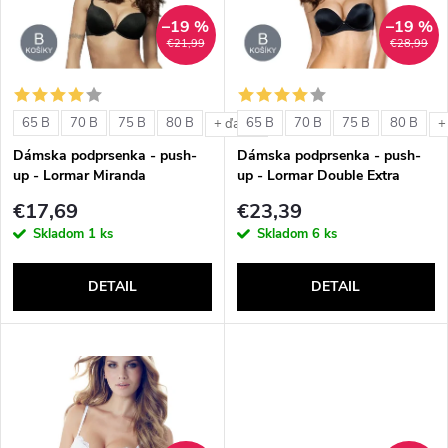
p
n
–19 %
–19 %
i
€21,99
€28,99
i
s
e
65 B
70 B
75 B
80 B
65 B
70 B
75 B
80 B
+ ďalšie
+
p
Dámska podprsenka - push-
Dámska podprsenka - push-
p
up - Lormar Miranda
up - Lormar Double Extra
r
€17,69
€23,39
r
Skladom
1 ks
Skladom
6 ks
o
o
DETAIL
DETAIL
d
d
u
u
k
k