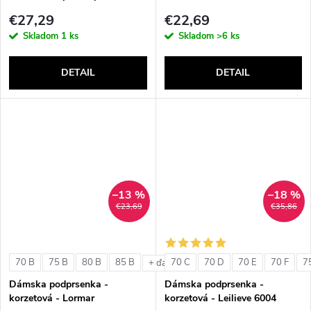
1580
€27,29
€22,69
Skladom
1 ks
Skladom
>6 ks
DETAIL
DETAIL
–13 %
–18 %
€23,69
€35,86
70 B
75 B
80 B
85 B
70 C
70 D
70 E
70 F
7
+ ďalšie
Dámska podprsenka -
Dámska podprsenka -
korzetová - Lormar
korzetová - Leilieve 6004