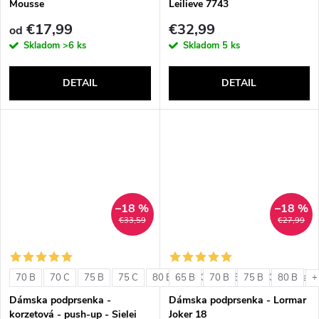
Mousse
Leilieve 7743
€17,99
€32,99
od
Skladom
>6 ks
Skladom
5 ks
DETAIL
DETAIL
–18 %
–18 %
€33,59
€27,99
70 B
70 C
75 B
75 C
80 B
65 B
80 C
70 B
85 B
75 B
85 C
80 B
+ ďalši
+
Dámska podprsenka -
Dámska podprsenka - Lormar
korzetová - push-up - Sielei
Joker 18