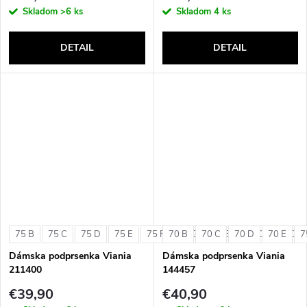
Skladom
>6 ks
Skladom
4 ks
DETAIL
DETAIL
75 B
75 C
75 D
75 E
75 F
70 B
75 G
70 C
80 B
70 D
80 C
70 E
80 D
7
Dámska podprsenka Viania
Dámska podprsenka Viania
211400
144457
€39,90
€40,90