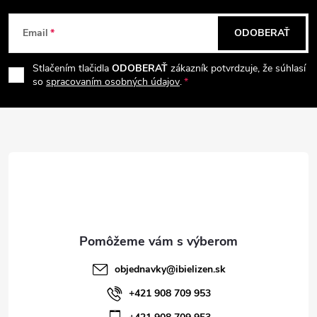
a
Z
e
n
Email
ODOBERAŤ
p
á
i
e
r
Stlačením tlačidla
ODOBERAŤ
zákazník potvrdzuje, že súhlasí
p
so
spracovaním osobných údajov
.
v
ä
k
t
y
v
i
ý
e
p
i
objednavky
@
ibielizen.sk
s
+421 908 709 953