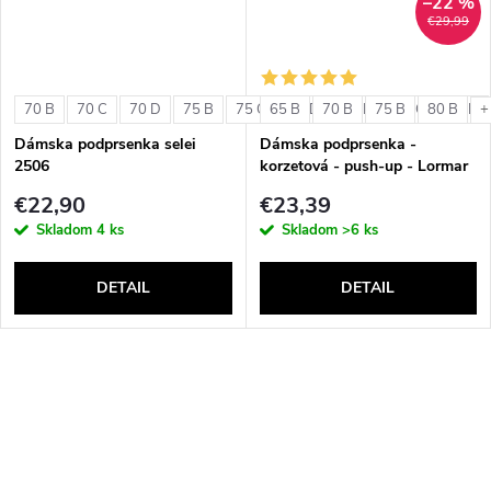
–22 %
€29,99
70 B
70 C
70 D
75 B
75 C
65 B
75 D
70 B
80 B
75 B
80 C
80 B
80 D
+
Dámska podprsenka selei
Dámska podprsenka -
2506
korzetová - push-up - Lormar
Double Extra Pizzo
€22,90
€23,39
Skladom
4 ks
Skladom
>6 ks
DETAIL
DETAIL