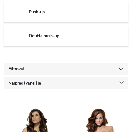
Push-up
Double push-up
Filtrovať
R
Najpredávanejšie
a
Najlacnejšie
V
Najdrahšie
d
ý
Abecedne
e