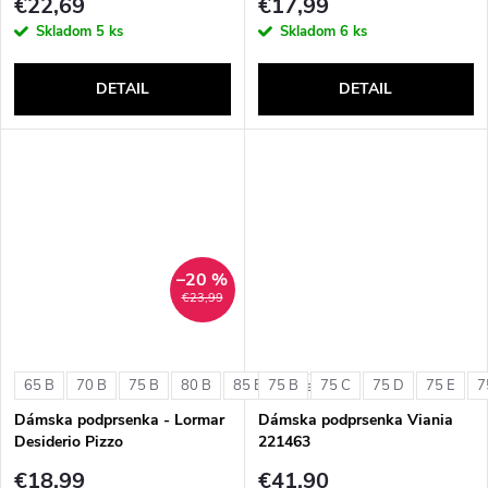
€22,69
€17,99
Skladom
5 ks
Skladom
6 ks
DETAIL
DETAIL
–20 %
€23,99
65 B
70 B
75 B
80 B
85 B
75 B
75 C
75 D
75 E
7
+ ďalšie
Dámska podprsenka - Lormar
Dámska podprsenka Viania
Desiderio Pizzo
221463
€18,99
€41,90