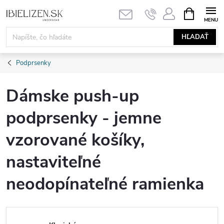
Prejsť
NÁKUPN
KOŠÍK
na
obsah
HĽADAŤ
Podprsenky
Dámske push-up
podprsenky - jemne
vzorované košíky,
nastaviteľné
neodopínateľné ramienka