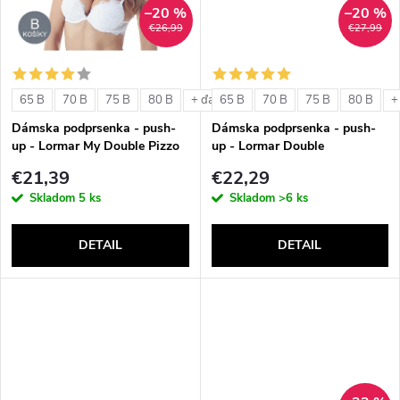
t
–20 %
–20 %
t
€26,99
€27,99
o
o
v
65 B
70 B
75 B
80 B
65 B
70 B
75 B
80 B
+ ďalšie
+
v
Dámska podprsenka - push-
Dámska podprsenka - push-
up - Lormar My Double Pizzo
up - Lormar Double
€21,39
€22,29
Skladom
5 ks
Skladom
>6 ks
DETAIL
DETAIL