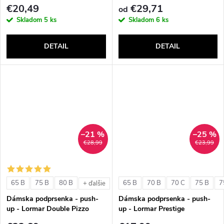
ExtraOrdinary Fascia
€20,49
€29,71
od
Skladom
5 ks
Skladom
6 ks
DETAIL
DETAIL
–21 %
–25 %
€28,99
€23,99
65 B
75 B
80 B
65 B
70 B
70 C
75 B
7
+ ďalšie
Dámska podprsenka - push-
Dámska podprsenka - push-
up - Lormar Double Pizzo
up - Lormar Prestige