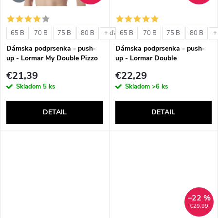
o
o
v
65 B
70 B
75 B
80 B
65 B
70 B
75 B
80 B
+ ďalšie
+
v
Dámska podprsenka - push-
Dámska podprsenka - push-
up - Lormar My Double Pizzo
up - Lormar Double
€21,39
€22,29
Skladom
5 ks
Skladom
>6 ks
DETAIL
DETAIL
–22 %
€29,99