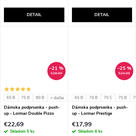
DETAIL
DETAIL
–21 %
–25 %
€28,99
€23,99
65 B
75 B
80 B
65 B
70 B
70 C
75 B
7
+ ďalšie
Dámska podprsenka - push-
Dámska podprsenka - push-
up - Lormar Double Pizzo
up - Lormar Prestige
€22,69
€17,99
Skladom
5 ks
Skladom
6 ks