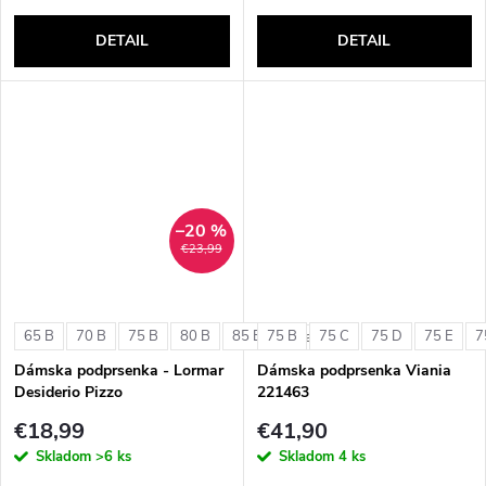
DETAIL
DETAIL
–20 %
€23,99
65 B
70 B
75 B
80 B
85 B
75 B
75 C
75 D
75 E
7
+ ďalšie
Dámska podprsenka - Lormar
Dámska podprsenka Viania
Desiderio Pizzo
221463
€18,99
€41,90
Skladom
>6 ks
Skladom
4 ks