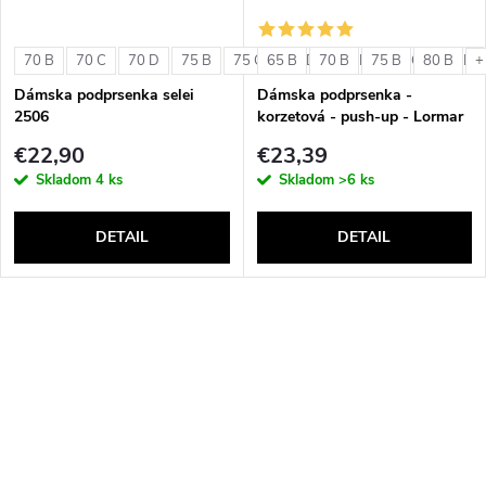
70 B
70 C
70 D
75 B
75 C
65 B
75 D
70 B
80 B
75 B
80 C
80 B
80 D
+
Dámska podprsenka selei
Dámska podprsenka -
2506
korzetová - push-up - Lormar
Double Extra Pizzo
€22,90
€23,39
Skladom
4 ks
Skladom
>6 ks
DETAIL
DETAIL