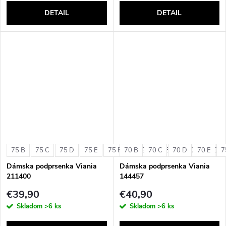
DETAIL
DETAIL
75 B
75 C
75 D
75 E
75 F
70 B
75 G
70 C
80 B
70 D
80 C
70 E
80 D
7
Dámska podprsenka Viania
Dámska podprsenka Viania
211400
144457
€39,90
€40,90
Skladom
>6 ks
Skladom
>6 ks