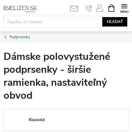
Prejsť
NÁKUPN
KOŠÍK
na
obsah
HĽADAŤ
Podprsenky
Dámske polovystužené
podprsenky - širšie
ramienka, nastaviteľný
obvod
Klasické