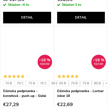
Skladom
>6 ks
Skladom
5 ks
DETAIL
DETAIL
–18 %
–18 %
€33,59
€27,99
70 B
70 C
75 B
75 C
80 B
65 B
80 C
70 B
85 B
75 B
85 C
80 B
+ ďalši
+
Dámska podprsenka -
Dámska podprsenka - Lormar
korzetová - push-up - Sielei
Joker 18
1580
€27,29
€22,69