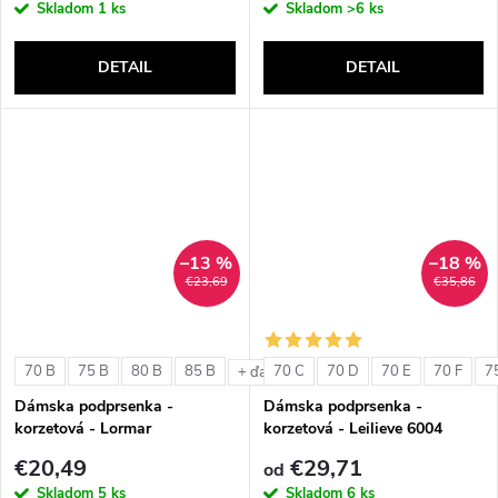
Skladom
1 ks
Skladom
>6 ks
DETAIL
DETAIL
–13 %
–18 %
€23,69
€35,86
70 B
75 B
80 B
85 B
70 C
70 D
70 E
70 F
7
+ ďalšie
Dámska podprsenka -
Dámska podprsenka -
korzetová - Lormar
korzetová - Leilieve 6004
ExtraOrdinary Fascia
€20,49
€29,71
od
Skladom
5 ks
Skladom
6 ks