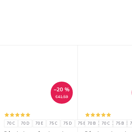
–20 %
€41,59
70 C
70 D
70 E
75 C
75 D
75 E
70 B
80 C
70 C
80 D
75 B
80 E