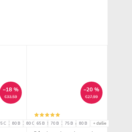
–18 %
–20 %
€33,59
€27,99
75 C
85 C
80 B
85 D
80 C
85 E
65 B
85 B
90 C
70 B
85 C
90 D
75 B
80 B
+ ďalšie
+ ďalšie
+ ďalšie