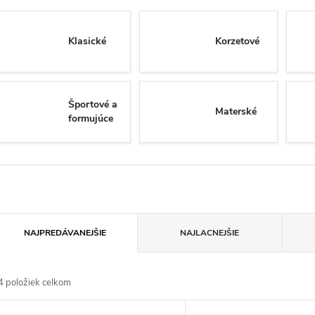
Klasické
Korzetové
Športové a
Materské
formujúce
R
NAJPREDÁVANEJŠIE
NAJLACNEJŠIE
a
4
položiek celkom
d