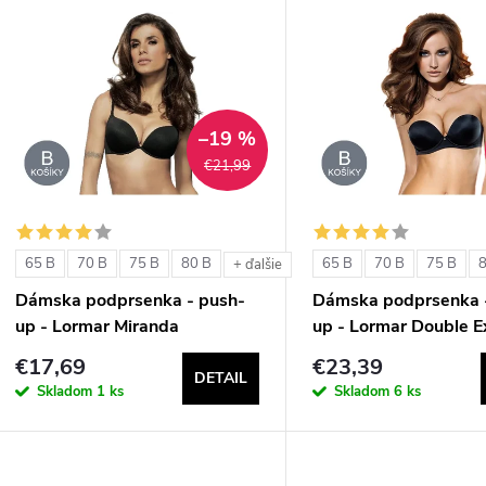
V
e
ý
n
p
–19 %
€21,99
e
s
p
p
65 B
70 B
75 B
80 B
65 B
70 B
75 B
+ ďalšie
r
Dámska podprsenka - push-
Dámska podprsenka 
r
up - Lormar Miranda
up - Lormar Double E
o
€17,69
€23,39
o
DETAIL
d
Skladom
1 ks
Skladom
6 ks
d
u