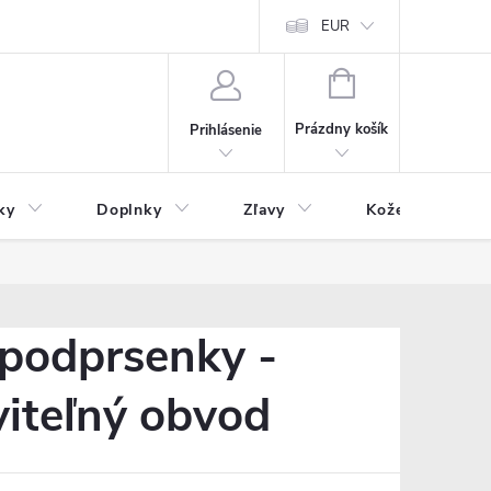
Čo inde nenájdete
Blog
EUR
NÁKUPNÝ
KOŠÍK
Prázdny košík
Prihlásenie
ky
Doplnky
Zľavy
Kožený tovar
podprsenky -
viteľný obvod