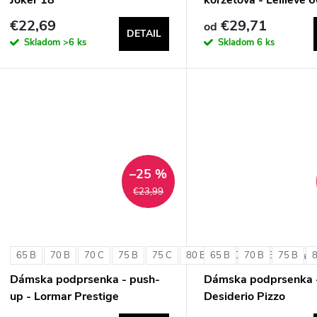
€22,69
€29,71
od
DETAIL
Skladom
>6 ks
Skladom
6 ks
–25 %
€23,99
65 B
70 B
70 C
75 B
75 C
80 B
65 B
80 C
70 B
85 B
75 B
+ ďalši
Dámska podprsenka - push-
Dámska podprsenka 
up - Lormar Prestige
Desiderio Pizzo