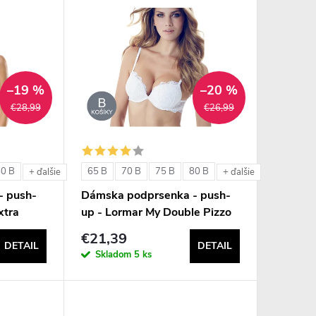
–19 %
–20 %
€28,99
€26,99
80 B
65 B
70 B
75 B
80 B
+ ďalšie
+ ďalšie
- push-
Dámska podprsenka - push-
xtra
up - Lormar My Double Pizzo
€21,39
DETAIL
DETAIL
Skladom
5 ks