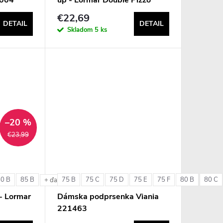
€22,69
DETAIL
DETAIL
Skladom
5 ks
–20 %
€23,99
80 B
85 B
75 B
75 C
75 D
75 E
75 F
80 B
80 C
e
+ ďalšie
- Lormar
Dámska podprsenka Viania
221463