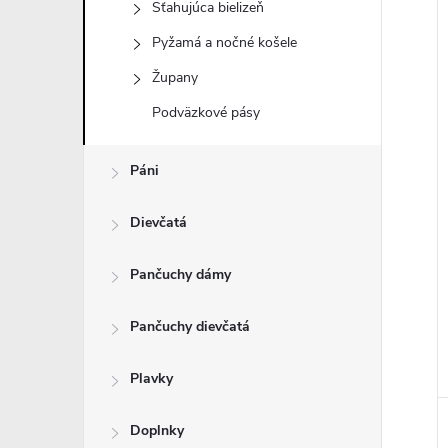
Sťahujúca bielizeň
Pyžamá a nočné košele
Župany
i
Podväzkové pásy
i
Páni
Dievčatá
Pančuchy dámy
Pančuchy dievčatá
Plavky
Doplnky