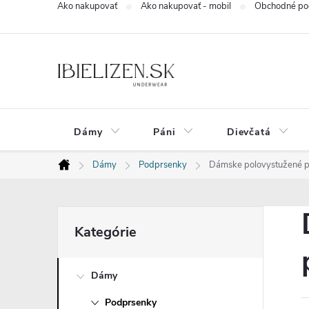
Ako nakupovať
Ako nakupovať - mobil
Obchodné po
Prejsť
na
obsah
Dámy
Páni
Dievčatá
Dámy
Podprsenky
Dámske polovystužené po
Domov
B
Preskočiť
Kategórie
kategórie
o
Dámy
č
Podprsenky