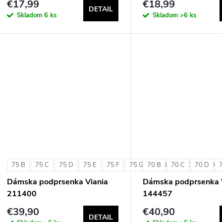
€17,99
€18,99
DETAIL
Skladom
6 ks
Skladom
>6 ks
75 B
75 C
75 D
75 E
75 F
75 G
70 B
80 B
70 C
80 C
70 D
80 D
Dámska podprsenka Viania
Dámska podprsenka 
211400
144457
€39,90
€40,90
DETAIL