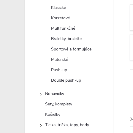
n
Klasické
ý
Korzetové
Multifunkčné
p
Braletky, bralette
a
Športové a formujúce
Materské
n
Push-up
e
Double push-up
l
Nohavičky
Sety, komplety
Košieľky
9
Tielka, trička, topy, body