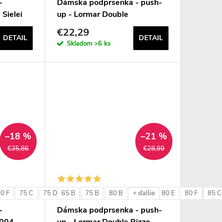
-
Dámska podprsenka - push-
 Sielei
up - Lormar Double
€22,29
DETAIL
DETAIL
Skladom
>6 ks
–18 %
–21 %
€35,86
€28,99
0 F
75 C
75 D
65 B
75 E
75 B
75 F
80 B
80 C
80 D
80 E
80 F
85 C
+ ďalšie
-
Dámska podprsenka - push-
6004
up - Lormar Double Pizzo