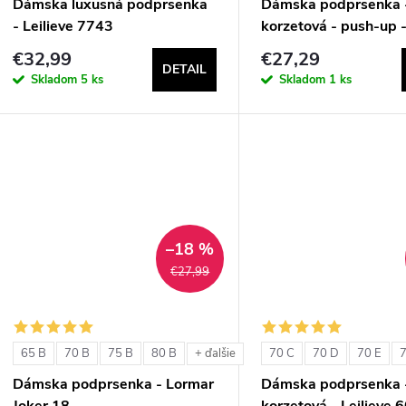
Dámska luxusná podprsenka
Dámska podprsenka 
- Leilieve 7743
korzetová - push-up -
1580
€32,99
€27,29
DETAIL
Skladom
5 ks
Skladom
1 ks
–18 %
€27,99
65 B
70 B
75 B
80 B
70 C
70 D
70 E
7
+ ďalšie
Dámska podprsenka - Lormar
Dámska podprsenka 
Joker 18
korzetová - Leilieve 