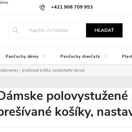
dmienky
Ochrana osobných údajov
Zásady používania cookies
+421 908 709 953
objednavky@ibielizen.sk
HĽADAŤ
Pančuchy dámy
Pančuchy dievčatá
Plav
dprsenky - prešívané košíky, nastaviteľný obvod
Dámske polovystužené 
prešívané košíky, nasta