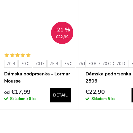
u
k
k
t
t
–21 %
o
€22,99
o
v
v
70 B
70 C
70 D
75 B
75 C
75 D
70 B
80 B
70 C
80 C
70 D
80 D
Dámska podprsenka - Lormar
Dámska podprsenka s
Mousse
2506
€17,99
€22,90
od
DETAIL
Skladom
>6 ks
Skladom
5 ks