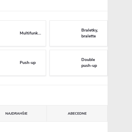
Braletky,
Multifunkčné
bralette
Double
Push-up
push-up
NAJDRAHŠIE
ABECEDNE