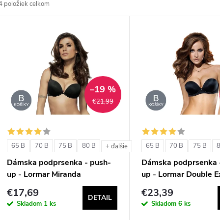
4
položiek celkom
d
V
e
ý
n
p
–19 %
€21,99
e
s
p
p
65 B
70 B
75 B
80 B
65 B
70 B
75 B
+ ďalšie
r
Dámska podprsenka - push-
Dámska podprsenka 
r
up - Lormar Miranda
up - Lormar Double E
o
€17,69
€23,39
o
DETAIL
d
Skladom
1 ks
Skladom
6 ks