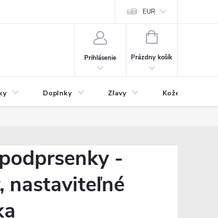
Čo inde nenájdete
Blog
EUR
NÁKUPNÝ
KOŠÍK
Prázdny košík
Prihlásenie
ky
Doplnky
Zľavy
Kožený tovar
podprsenky -
 nastaviteľné
ka