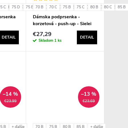
75 C
85 B
75 D
85 C
75 E
85 D
70 B
80 C
90 B
70 C
80 D
90 C
75 B
80 E
75 C
85 C
80 B
85 D
80 C
85 E
85 B
90 
+ ďalšie
prsenka
Dámska podprsenka -
korzetová - push-up - Sielei
1580
€27,29
DETAIL
DETAIL
Skladom
1 ks
–14 %
–13 %
€23,99
€23,69
85 B
70 B
75 B
80 B
85 B
+ ďalšie
+ ďalšie