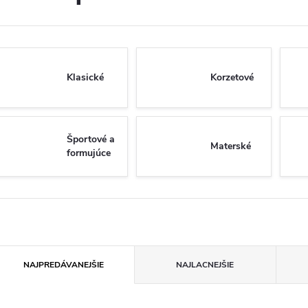
Klasické
Korzetové
Športové a
Materské
formujúce
R
NAJPREDÁVANEJŠIE
NAJLACNEJŠIE
a