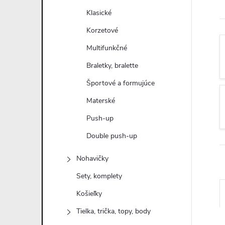
n
Klasické
ý
Korzetové
Multifunkčné
p
Braletky, bralette
a
Športové a formujúce
Materské
n
Push-up
e
Double push-up
l
Nohavičky
Sety, komplety
Košieľky
Tielka, trička, topy, body