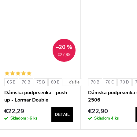
d
u
u
k
k
t
t
–20 %
o
€27,99
o
v
v
65 B
70 B
75 B
80 B
70 B
70 C
70 D
+ ďalšie
Dámska podprsenka - push-
Dámska podprsenka s
up - Lormar Double
2506
€22,29
€22,90
DETAIL
Skladom
>6 ks
Skladom
4 ks