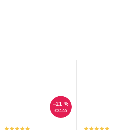
–21 %
€22,99