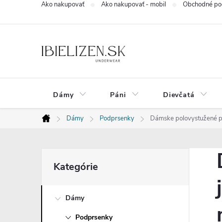
Ako nakupovať
Ako nakupovať - mobil
Obchodné po
Prejsť
na
obsah
Dámy
Páni
Dievčatá
Dámy
Podprsenky
Dámske polovystužené po
Domov
B
Preskočiť
Kategórie
kategórie
o
Dámy
č
Podprsenky