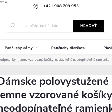
dmienky
Ochrana osobných údajov
Zásady používania cookies
+421 908 709 953
objednavky@ibielizen.sk
HĽADAŤ
Pančuchy dámy
Pančuchy dievčatá
Plav
dprsenky - jemne vzorované košíky, nastaviteľné neodopínateľné ramienka
Dámske polovystužené 
jemne vzorované košíky,
neodopínateľné ramien