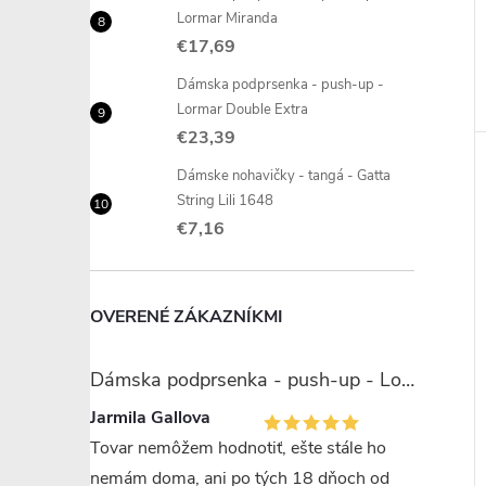
Lormar Miranda
€17,69
Dámska podprsenka - push-up -
Lormar Double Extra
€23,39
Dámske nohavičky - tangá - Gatta
String Lili 1648
€7,16
OVERENÉ ZÁKAZNÍKMI
Dámska podprsenka - push-up - Lormar Miranda
Jarmila Gallova
Tovar nemôžem hodnotiť, ešte stále ho
nemám doma, ani po tých 18 dňoch od