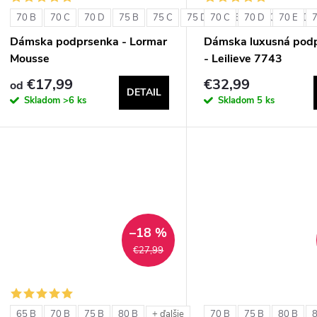
70 B
70 C
70 D
75 B
75 C
75 D
70 C
80 B
70 D
80 C
70 E
80 D
Dámska podprsenka - Lormar
Dámska luxusná pod
Mousse
- Leilieve 7743
€17,99
€32,99
od
DETAIL
Skladom
>6 ks
Skladom
5 ks
–18 %
€27,99
65 B
70 B
75 B
80 B
70 B
75 B
80 B
+ ďalšie