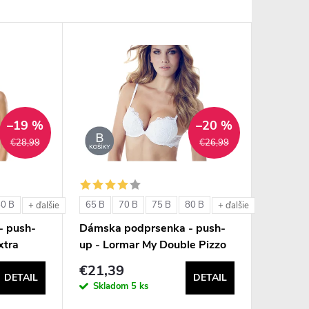
–19 %
–20 %
€28,99
€26,99
80 B
65 B
70 B
75 B
80 B
+ ďalšie
+ ďalšie
- push-
Dámska podprsenka - push-
xtra
up - Lormar My Double Pizzo
€21,39
DETAIL
DETAIL
Skladom
5 ks