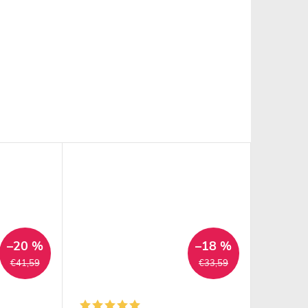
–20 %
–18 %
€41,59
€33,59