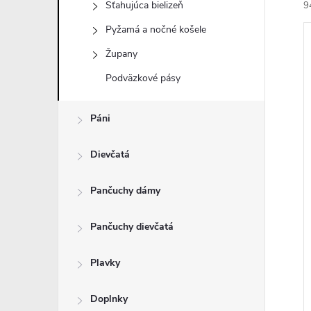
Sťahujúca bielizeň
9
Pyžamá a nočné košele
Župany
Podväzkové pásy
i
Páni
i
Dievčatá
Pančuchy dámy
Pančuchy dievčatá
Plavky
Doplnky