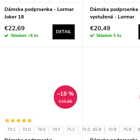
Dámska podprsenka - Lormar
Dámska podprsenka 
Joker 18
vystužená - Lormar
ExtraOrdinary Triang
€22,69
€20,49
DETAIL
Skladom
>6 ks
Skladom
5 ks
–18 %
€35,86
70 C
70 D
70 E
70 F
75 C
75 D
65 B
75 E
70 B
75 F
75 B
80 C