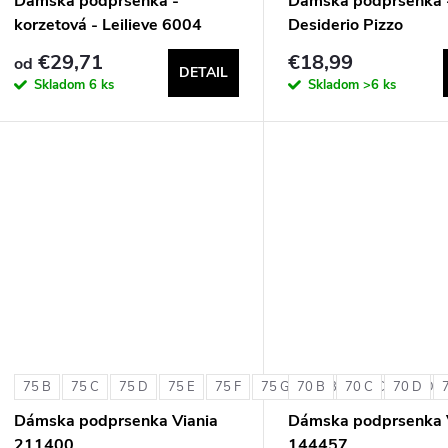
Dámska podprsenka -
Dámska podprsenka 
korzetová - Leilieve 6004
Desiderio Pizzo
€29,71
€18,99
od
DETAIL
Skladom
6 ks
Skladom
>6 ks
75 B
75 C
75 D
75 E
75 F
75 G
70 B
80 B
70 C
80 C
70 D
80 D
Dámska podprsenka Viania
Dámska podprsenka 
211400
144457